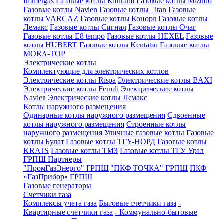
Immergas
Газовые котлы Kiturami
Газовые котлы Mizudo
Газовые котлы Navien
Газовые котлы Titan
Газовые
котлы VARGAZ
Газовые котлы Конорд
Газовые котлы
Лемакс
Газовые котлы Сигнал
Газовые котлы Очаг
Газовые котлы E8 tempo
Газовые котлы HEXEL
Газовые
котлы HUBERT
Газовые котлы Kentatsu
Газовые котлы
MORA-TOP
Электрические котлы
Комплектующие для электрических котлов
Электрические котлы Rispa
Электрические котлы BAXI
Электрические котлы Ferroli
Электрические котлы
Navien
Электрические котлы Лемакс
Котлы наружного размещения
Одинарные котлы наружного размещения
Сдвоенные
котлы наружного размещения
Строенные котлы
наружного размещения
Уличные газовые котлы
Газовые
котлы Булат
Газовые котлы ТГУ-НОРД
Газовые котлы
KRATS
Газовые котлы ТМЗ
Газовые котлы ТГУ Урал
ГРПШ Партнеры
"ПромГазЭнерго" ГРПШ
"ПКФ ТОЧКА" ГРПШ
ПКФ
«ГазПрибор» ГРПШ
Газовые генераторы
Счетчики газа
Комплексы учета газа
Бытовые счетчики газа
-
Квартирные счетчики газа
- Коммунально-бытовые