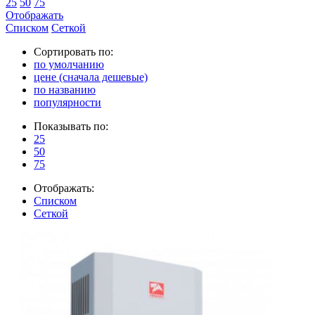
25
50
75
Отображать
Списком
Сеткой
Сортировать по:
по умолчанию
цене (сначала дешевые)
по названию
популярности
Показывать по:
25
50
75
Отображать:
Списком
Сеткой