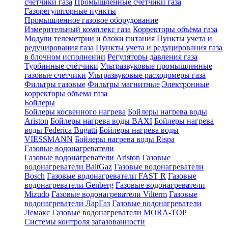
счетчики газа
Промышленные счетчики газа
Газорегуляторные пункты
Промышленное газовое оборудование
Измерительный комплекс газа
Корректоры объёма газа
Модули телеметрии и блоки питания
Пункты учета и
редуцирования газа
Пункты учета и редуцирования газа
в блочном исполнении
Регуляторы давления газа
Турбинные счётчики
Ультразвуковые промышленные
газовые счетчики
Ультразвуковые расходомеры газа
Фильтры газовые
Фильтры магнитные
Электронные
корректоры объема газа
Бойлеры
Бойлеры косвенного нагрева
Бойлеры нагрева воды
Ariston
Бойлеры нагрева воды BAXI
Бойлеры нагрева
воды Federica Bugatti
Бойлеры нагрева воды
VIESSMANN
Бойлеры нагрева воды Rispa
Газовые водонагреватели
Газовые водонагреватели Ariston
Газовые
водонагреватели BaltGaz
Газовые водонагреватели
Bosch
Газовые водонагреватели FAST R
Газовые
водонагреватели Genberg
Газовые водонагреватели
Mizudo
Газовые водонагреватели Vilterm
Газовые
водонагреватели ЛарГаз
Газовые водонагреватели
Лемакс
Газовые водонагреватели MORA-TOP
Системы контроля загазованности