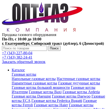
Продажа газового оборудования
Пн-Пт, с 10:00 до 18:00
г. Екатеринбург, Сибирский тракт (дублер), 6 (Домострой)
Поиск
+7 (343) 227-80-04
+7 (343) 382-24-41
Заказать обратный звонок
Каталог
Газовые котлы
Напольные газовые котлы
Настенные газовые котлы
Парапетные газовые котлы
Газовые чугунные котлы
Газовые котлы большой мощности
Газовые котлы
Италтерм
Газовые котлы Baxi
Газовые котлы Arderia
Газовые котлы Daesung
Газовые котлы Daewoo
Газовые
котлы ECA
Газовые котлы Federica Bugatti
Газовые
котлы Ferroli
Газовые котлы Haier
Газовые котлы