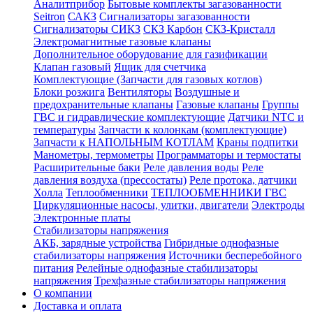
Аналитприбор
Бытовые комплекты загазованности
Seitron
САКЗ
Сигнализаторы загазованности
Сигнализаторы СИКЗ
СКЗ Карбон
СКЗ-Кристалл
Электромагнитные газовые клапаны
Дополнительное оборудование для газификации
Клапан газовый
Ящик для счетчика
Комплектующие (Запчасти для газовых котлов)
Блоки розжига
Вентиляторы
Воздушные и
предохранительные клапаны
Газовые клапаны
Группы
ГВС и гидравлические комплектующие
Датчики NTC и
температуры
Запчасти к колонкам (комплектующие)
Запчасти к НАПОЛЬНЫМ КОТЛАМ
Краны подпитки
Манометры, термометры
Программаторы и термостаты
Расширительные баки
Реле давления воды
Реле
давления воздуха (прессостаты)
Реле протока, датчики
Холла
Теплообменники
ТЕПЛООБМЕННИКИ ГВС
Циркуляционные насосы, улитки, двигатели
Электроды
Электронные платы
Стабилизаторы напряжения
АКБ, зарядные устройства
Гибридные однофазные
стабилизаторы напряжения
Источники бесперебойного
питания
Релейные однофазные стабилизаторы
напряжения
Трехфазные стабилизаторы напряжения
О компании
Доставка и оплата