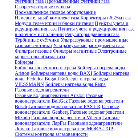
счетчики газа
Промышленные счетчики газа
Газорегуляторные пункты
Промышленное газовое оборудование
Измерительный комплекс газа
Корректоры объёма газа
Модули телеметрии и блоки питания
Пункты учета и
редуцирования газа
Пункты учета и редуцирования газа
в блочном исполнении
Регуляторы давления газа
Турбинные счётчики
Ультразвуковые промышленные
газовые счетчики
Ультразвуковые расходомеры газа
Фильтры газовые
Фильтры магнитные
Электронные
корректоры объема газа
Бойлеры
Бойлеры косвенного нагрева
Бойлеры нагрева воды
Ariston
Бойлеры нагрева воды BAXI
Бойлеры нагрева
воды Federica Bugatti
Бойлеры нагрева воды
VIESSMANN
Бойлеры нагрева воды Rispa
Газовые водонагреватели
Газовые водонагреватели Ariston
Газовые
водонагреватели BaltGaz
Газовые водонагреватели
Bosch
Газовые водонагреватели FAST R
Газовые
водонагреватели Genberg
Газовые водонагреватели
Mizudo
Газовые водонагреватели Vilterm
Газовые
водонагреватели ЛарГаз
Газовые водонагреватели
Лемакс
Газовые водонагреватели MORA-TOP
Системы контроля загазованности