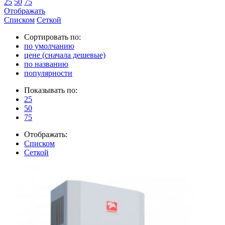
25
50
75
Отображать
Списком
Сеткой
Сортировать по:
по умолчанию
цене (сначала дешевые)
по названию
популярности
Показывать по:
25
50
75
Отображать:
Списком
Сеткой