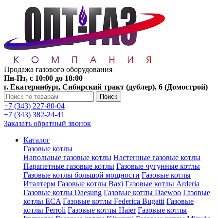
Продажа газового оборудования
Пн-Пт, с 10:00 до 18:00
г. Екатеринбург, Сибирский тракт (дублер), 6 (Домострой)
Поиск
+7 (343) 227-80-04
+7 (343) 382-24-41
Заказать обратный звонок
Каталог
Газовые котлы
Напольные газовые котлы
Настенные газовые котлы
Парапетные газовые котлы
Газовые чугунные котлы
Газовые котлы большой мощности
Газовые котлы
Италтерм
Газовые котлы Baxi
Газовые котлы Arderia
Газовые котлы Daesung
Газовые котлы Daewoo
Газовые
котлы ECA
Газовые котлы Federica Bugatti
Газовые
котлы Ferroli
Газовые котлы Haier
Газовые котлы