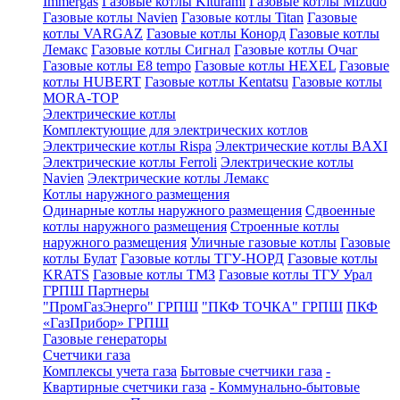
Immergas
Газовые котлы Kiturami
Газовые котлы Mizudo
Газовые котлы Navien
Газовые котлы Titan
Газовые
котлы VARGAZ
Газовые котлы Конорд
Газовые котлы
Лемакс
Газовые котлы Сигнал
Газовые котлы Очаг
Газовые котлы E8 tempo
Газовые котлы HEXEL
Газовые
котлы HUBERT
Газовые котлы Kentatsu
Газовые котлы
MORA-TOP
Электрические котлы
Комплектующие для электрических котлов
Электрические котлы Rispa
Электрические котлы BAXI
Электрические котлы Ferroli
Электрические котлы
Navien
Электрические котлы Лемакс
Котлы наружного размещения
Одинарные котлы наружного размещения
Сдвоенные
котлы наружного размещения
Строенные котлы
наружного размещения
Уличные газовые котлы
Газовые
котлы Булат
Газовые котлы ТГУ-НОРД
Газовые котлы
KRATS
Газовые котлы ТМЗ
Газовые котлы ТГУ Урал
ГРПШ Партнеры
"ПромГазЭнерго" ГРПШ
"ПКФ ТОЧКА" ГРПШ
ПКФ
«ГазПрибор» ГРПШ
Газовые генераторы
Счетчики газа
Комплексы учета газа
Бытовые счетчики газа
-
Квартирные счетчики газа
- Коммунально-бытовые