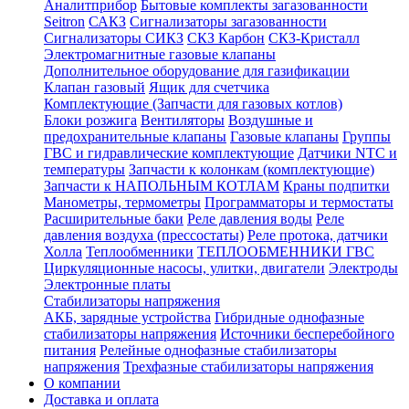
Аналитприбор
Бытовые комплекты загазованности
Seitron
САКЗ
Сигнализаторы загазованности
Сигнализаторы СИКЗ
СКЗ Карбон
СКЗ-Кристалл
Электромагнитные газовые клапаны
Дополнительное оборудование для газификации
Клапан газовый
Ящик для счетчика
Комплектующие (Запчасти для газовых котлов)
Блоки розжига
Вентиляторы
Воздушные и
предохранительные клапаны
Газовые клапаны
Группы
ГВС и гидравлические комплектующие
Датчики NTC и
температуры
Запчасти к колонкам (комплектующие)
Запчасти к НАПОЛЬНЫМ КОТЛАМ
Краны подпитки
Манометры, термометры
Программаторы и термостаты
Расширительные баки
Реле давления воды
Реле
давления воздуха (прессостаты)
Реле протока, датчики
Холла
Теплообменники
ТЕПЛООБМЕННИКИ ГВС
Циркуляционные насосы, улитки, двигатели
Электроды
Электронные платы
Стабилизаторы напряжения
АКБ, зарядные устройства
Гибридные однофазные
стабилизаторы напряжения
Источники бесперебойного
питания
Релейные однофазные стабилизаторы
напряжения
Трехфазные стабилизаторы напряжения
О компании
Доставка и оплата