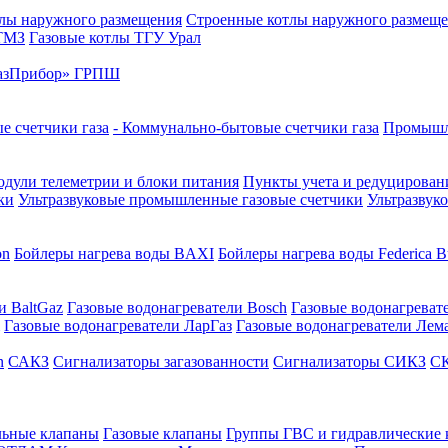
лы наружного размещения
Строенные котлы наружного размещ
 ТМЗ
Газовые котлы ТГУ Урал
азПрибор» ГРПШ
е счетчики газа
- Коммунально-бытовые счетчики газа
Промышле
дули телеметрии и блоки питания
Пункты учета и редуцировани
ки
Ультразвуковые промышленные газовые счетчики
Ультразвук
on
Бойлеры нагрева воды BAXI
Бойлеры нагрева воды Federica Bu
и BaltGaz
Газовые водонагреватели Bosch
Газовые водонагреват
Газовые водонагреватели ЛарГаз
Газовые водонагреватели Лем
n
САКЗ
Сигнализаторы загазованности
Сигнализаторы СИКЗ
СК
льные клапаны
Газовые клапаны
Группы ГВС и гидравлические