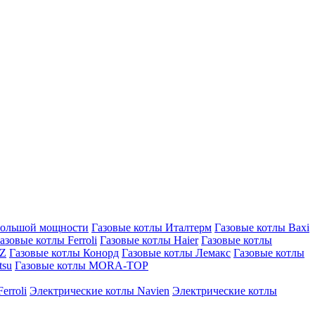
большой мощности
Газовые котлы Италтерм
Газовые котлы Baxi
азовые котлы Ferroli
Газовые котлы Haier
Газовые котлы
AZ
Газовые котлы Конорд
Газовые котлы Лемакс
Газовые котлы
tsu
Газовые котлы MORA-TOP
erroli
Электрические котлы Navien
Электрические котлы