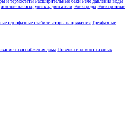
ры и термостаты
Расширительные баки
Реле давления воды
ионные насосы, улитки, двигатели
Электроды
Электронные
ные однофазные стабилизаторы напряжения
Трехфазные
ование газоснабжения дома
Поверка и ремонт газовых