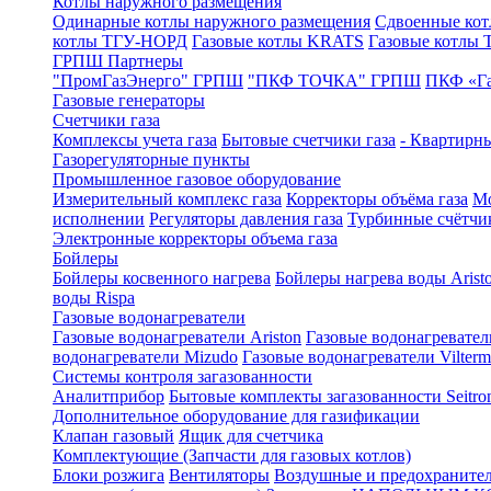
Котлы наружного размещения
Одинарные котлы наружного размещения
Сдвоенные кот
котлы ТГУ-НОРД
Газовые котлы KRATS
Газовые котлы
ГРПШ Партнеры
"ПромГазЭнерго" ГРПШ
"ПКФ ТОЧКА" ГРПШ
ПКФ «Г
Газовые генераторы
Счетчики газа
Комплексы учета газа
Бытовые счетчики газа
- Квартирны
Газорегуляторные пункты
Промышленное газовое оборудование
Измерительный комплекс газа
Корректоры объёма газа
Мо
исполнении
Регуляторы давления газа
Турбинные счётчи
Электронные корректоры объема газа
Бойлеры
Бойлеры косвенного нагрева
Бойлеры нагрева воды Arist
воды Rispa
Газовые водонагреватели
Газовые водонагреватели Ariston
Газовые водонагревател
водонагреватели Mizudo
Газовые водонагреватели Vilterm
Системы контроля загазованности
Аналитприбор
Бытовые комплекты загазованности Seitro
Дополнительное оборудование для газификации
Клапан газовый
Ящик для счетчика
Комплектующие (Запчасти для газовых котлов)
Блоки розжига
Вентиляторы
Воздушные и предохраните