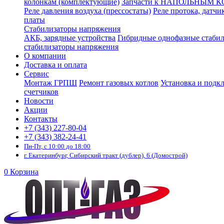
колонкам (комплектующие)
Запчасти к НАПОЛЬНЫМ 
Реле давления воздуха (прессостаты)
Реле протока, датчи
платы
Стабилизаторы напряжения
АКБ, зарядные устройства
Гибридные однофазные стаби
стабилизаторы напряжения
О компании
Доставка и оплата
Сервис
Монтаж ГРПШ
Ремонт газовых котлов
Установка и подк
счетчиков
Новости
Акции
Контакты
+7 (343) 227-80-04
+7 (343) 382-24-41
Пн-Пт, с 10:00 до 18:00
г. Екатеринбург, Сибирский тракт (дублер), 6 (Домострой)
0
Корзина