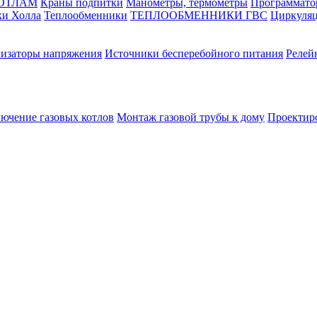
КОТЛАМ
Краны подпитки
Манометры, термометры
Программато
ки Холла
Теплообменники
ТЕПЛООБМЕННИКИ ГВС
Циркуляц
лизаторы напряжения
Источники бесперебойного питания
Релей
лючение газовых котлов
Монтаж газовой трубы к дому
Проектир