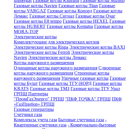
Immergas
Газовые котлы Kiturami
Газовые котлы Mizudo
Газовые котлы Navien
Газовые котлы Titan
Газовые
котлы VARGAZ
Газовые котлы Конорд
Газовые котлы
Лемакс
Газовые котлы Сигнал
Газовые котлы Очаг
Газовые котлы E8 tempo
Газовые котлы HEXEL
Газовые
котлы HUBERT
Газовые котлы Kentatsu
Газовые котлы
MORA-TOP
Электрические котлы
Комплектующие для электрических котлов
Электрические котлы Rispa
Электрические котлы BAXI
Электрические котлы Ferroli
Электрические котлы
Navien
Электрические котлы Лемакс
Котлы наружного размещения
Одинарные котлы наружного размещения
Сдвоенные
котлы наружного размещения
Строенные котлы
наружного размещения
Уличные газовые котлы
Газовые
котлы Булат
Газовые котлы ТГУ-НОРД
Газовые котлы
KRATS
Газовые котлы ТМЗ
Газовые котлы ТГУ Урал
ГРПШ Партнеры
"ПромГазЭнерго" ГРПШ
"ПКФ ТОЧКА" ГРПШ
ПКФ
«ГазПрибор» ГРПШ
Газовые генераторы
Счетчики газа
Комплексы учета газа
Бытовые счетчики газа
-
Квартирные счетчики газа
- Коммунально-бытовые