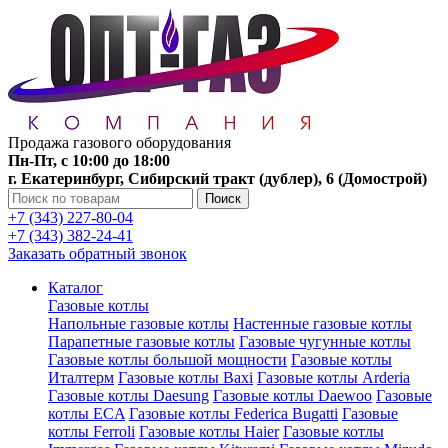
Продажа газового оборудования
Пн-Пт, с 10:00 до 18:00
г. Екатеринбург, Сибирский тракт (дублер), 6 (Домострой)
Поиск
+7 (343) 227-80-04
+7 (343) 382-24-41
Заказать обратный звонок
Каталог
Газовые котлы
Напольные газовые котлы
Настенные газовые котлы
Парапетные газовые котлы
Газовые чугунные котлы
Газовые котлы большой мощности
Газовые котлы
Италтерм
Газовые котлы Baxi
Газовые котлы Arderia
Газовые котлы Daesung
Газовые котлы Daewoo
Газовые
котлы ECA
Газовые котлы Federica Bugatti
Газовые
котлы Ferroli
Газовые котлы Haier
Газовые котлы