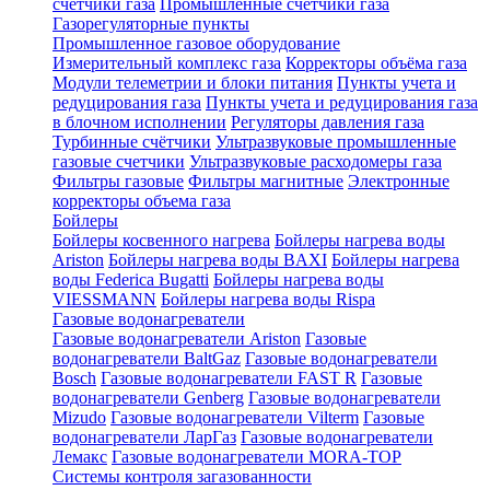
счетчики газа
Промышленные счетчики газа
Газорегуляторные пункты
Промышленное газовое оборудование
Измерительный комплекс газа
Корректоры объёма газа
Модули телеметрии и блоки питания
Пункты учета и
редуцирования газа
Пункты учета и редуцирования газа
в блочном исполнении
Регуляторы давления газа
Турбинные счётчики
Ультразвуковые промышленные
газовые счетчики
Ультразвуковые расходомеры газа
Фильтры газовые
Фильтры магнитные
Электронные
корректоры объема газа
Бойлеры
Бойлеры косвенного нагрева
Бойлеры нагрева воды
Ariston
Бойлеры нагрева воды BAXI
Бойлеры нагрева
воды Federica Bugatti
Бойлеры нагрева воды
VIESSMANN
Бойлеры нагрева воды Rispa
Газовые водонагреватели
Газовые водонагреватели Ariston
Газовые
водонагреватели BaltGaz
Газовые водонагреватели
Bosch
Газовые водонагреватели FAST R
Газовые
водонагреватели Genberg
Газовые водонагреватели
Mizudo
Газовые водонагреватели Vilterm
Газовые
водонагреватели ЛарГаз
Газовые водонагреватели
Лемакс
Газовые водонагреватели MORA-TOP
Системы контроля загазованности