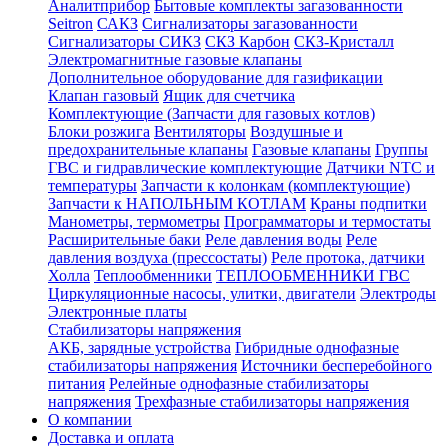
Аналитприбор
Бытовые комплекты загазованности
Seitron
САКЗ
Сигнализаторы загазованности
Сигнализаторы СИКЗ
СКЗ Карбон
СКЗ-Кристалл
Электромагнитные газовые клапаны
Дополнительное оборудование для газификации
Клапан газовый
Ящик для счетчика
Комплектующие (Запчасти для газовых котлов)
Блоки розжига
Вентиляторы
Воздушные и
предохранительные клапаны
Газовые клапаны
Группы
ГВС и гидравлические комплектующие
Датчики NTC и
температуры
Запчасти к колонкам (комплектующие)
Запчасти к НАПОЛЬНЫМ КОТЛАМ
Краны подпитки
Манометры, термометры
Программаторы и термостаты
Расширительные баки
Реле давления воды
Реле
давления воздуха (прессостаты)
Реле протока, датчики
Холла
Теплообменники
ТЕПЛООБМЕННИКИ ГВС
Циркуляционные насосы, улитки, двигатели
Электроды
Электронные платы
Стабилизаторы напряжения
АКБ, зарядные устройства
Гибридные однофазные
стабилизаторы напряжения
Источники бесперебойного
питания
Релейные однофазные стабилизаторы
напряжения
Трехфазные стабилизаторы напряжения
О компании
Доставка и оплата