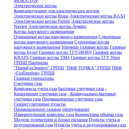
MORA-TOP
Электрические котлы
Комплектующие для электрических котлов
Электрические котлы Rispa
Электрические котлы BAXI
Электрические котлы Ferroli
Электрические котлы
Navien
Электрические котлы Лемакс
Котлы наружного размещения
Одинарные котлы наружного размещения
Сдвоенные
котлы наружного размещения
Строенные котлы
наружного размещения
Уличные газовые котлы
Газовые
котлы Булат
Газовые котлы ТГУ-НОРД
Газовые котлы
KRATS
Газовые котлы ТМЗ
Газовые котлы ТГУ Урал
ГРПШ Партнеры
"ПромГазЭнерго" ГРПШ
"ПКФ ТОЧКА" ГРПШ
ПКФ
«ГазПрибор» ГРПШ
Газовые генераторы
Счетчики газа
Комплексы учета газа
Бытовые счетчики газа
-
Квартирные счетчики газа
- Коммунально-бытовые
счетчики газа
Промышленные счетчики газа
Газорегуляторные пункты
Промышленное газовое оборудование
Измерительный комплекс газа
Корректоры объёма газа
Модули телеметрии и блоки питания
Пункты учета и
редуцирования газа
Пункты учета и редуцирования газа