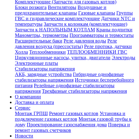
Комплектующие (Запчасти для газовых котлов)
Блоки розжига
Вентиляторы
Воздушные и
предохранительные клапаны
Газовые клапаны
Группы
ГВС и гидравлические комплектующие
Датчики NTC и
температуры
Запчасти к колонкам (комплектующие)
Запчасти к НАПОЛЬНЫМ КОТЛАМ
Краны подпитки
Манометры, термометры
Программаторы и термостаты
Расширительные баки
Реле давления воды
Реле
давления воздуха (прессостаты)
Реле протока, датчики
Холла
Теплообменники
ТЕПЛООБМЕННИКИ ГВС
Циркуляционные насосы, улитки, двигатели
Электроды
Электронные платы
Стабилизаторы напряжения
АКБ, зарядные устройства
Гибридные однофазные
стабилизаторы напряжения
Источники бесперебойного
питания
Релейные однофазные стабилизаторы
напряжения
Трехфазные стабилизаторы напряжения
О компании
Доставка и оплата
Сервис
Монтаж ГРПШ
Ремонт газовых котлов
Установка и
подключение газовых котлов
Монтаж газовой трубы к
дому
Проектирование газоснабжения дома
Поверка и
ремонт газовых счетчиков
Новости