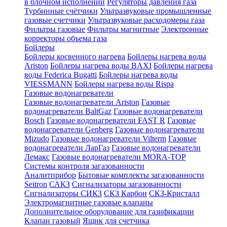
в блочном исполнении
Регуляторы давления газа
Турбинные счётчики
Ультразвуковые промышленные
газовые счетчики
Ультразвуковые расходомеры газа
Фильтры газовые
Фильтры магнитные
Электронные
корректоры объема газа
Бойлеры
Бойлеры косвенного нагрева
Бойлеры нагрева воды
Ariston
Бойлеры нагрева воды BAXI
Бойлеры нагрева
воды Federica Bugatti
Бойлеры нагрева воды
VIESSMANN
Бойлеры нагрева воды Rispa
Газовые водонагреватели
Газовые водонагреватели Ariston
Газовые
водонагреватели BaltGaz
Газовые водонагреватели
Bosch
Газовые водонагреватели FAST R
Газовые
водонагреватели Genberg
Газовые водонагреватели
Mizudo
Газовые водонагреватели Vilterm
Газовые
водонагреватели ЛарГаз
Газовые водонагреватели
Лемакс
Газовые водонагреватели MORA-TOP
Системы контроля загазованности
Аналитприбор
Бытовые комплекты загазованности
Seitron
САКЗ
Сигнализаторы загазованности
Сигнализаторы СИКЗ
СКЗ Карбон
СКЗ-Кристалл
Электромагнитные газовые клапаны
Дополнительное оборудование для газификации
Клапан газовый
Ящик для счетчика