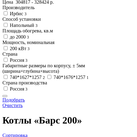
Цена
304817
-
328424
р.
Производитель
Ирбис
3
Способ установки
Напольный
3
Площадь обогрева, кв.м
до 2000
3
Мощность, номинальная
200 кВт
3
Страна
Россия
3
Габаритные размеры по корпусу, ± 5мм
(ширина×глубина×высота)
740*1627*1257
740*1676*1257
2
1
Страна производства
Россия
3
Подобрать
Очистить
Котлы «Барс 200»
Сортировка