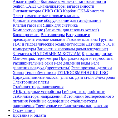
Аналитприбор
Бытовые комплекты загазованности
Seitron
САКЗ
Сигнализаторы загазованности
Сигнализаторы СИКЗ
СКЗ Карбон
СКЗ-Кристалл
Электромагнитные газовые клапаны
Дополнительное оборудование для газификации
Клапан газовый
Ящик для счетчика
Комплектующие (Запчасти для газовых котлов)
Блоки розжига
Вентиляторы
Воздушные и
предохранительные клапаны
Газовые клапаны
Группы
ГВС и гидравлические комплектующие
Датчики NTC и
температуры
Запчасти к колонкам (комплектующие)
Запчасти к НАПОЛЬНЫМ КОТЛАМ
Краны подпитки
Манометры, термометры
Программаторы и термостаты
Расширительные баки
Реле давления воды
Реле
давления воздуха (прессостаты)
Реле протока, датчики
Холла
Теплообменники
ТЕПЛООБМЕННИКИ ГВС
Циркуляционные насосы, улитки, двигатели
Электроды
Электронные платы
Стабилизаторы напряжения
АКБ, зарядные устройства
Гибридные однофазные
стабилизаторы напряжения
Источники бесперебойного
питания
Релейные однофазные стабилизаторы
напряжения
Трехфазные стабилизаторы напряжения
О компании
Доставка и оплата