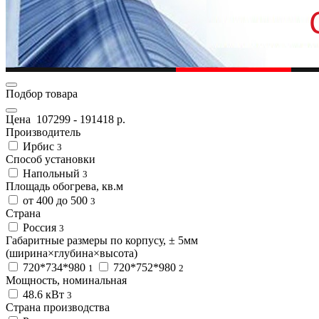
Подбор товара
Цена
107299
-
191418
р.
Производитель
Ирбис
3
Способ установки
Напольный
3
Площадь обогрева, кв.м
от 400 до 500
3
Страна
Россия
3
Габаритные размеры по корпусу, ± 5мм
(ширина×глубина×высота)
720*734*980
720*752*980
1
2
Мощность, номинальная
48.6 кВт
3
Страна производства