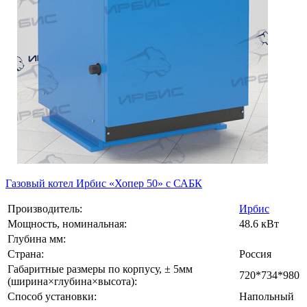
Газовый котел Ирбис «Хопер 50» с САБК
Производитель:
Ирбис
Мощность, номинальная:
48.6 кВт
Глубина мм:
Страна:
Россия
Габаритные размеры по корпусу, ± 5мм
720*734*980
(ширина×глубина×высота):
Способ установки:
Напольный