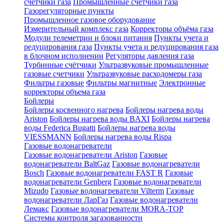
счетчики газа
Промышленные счетчики газа
Газорегуляторные пункты
Промышленное газовое оборудование
Измерительный комплекс газа
Корректоры объёма газа
Модули телеметрии и блоки питания
Пункты учета и
редуцирования газа
Пункты учета и редуцирования газа
в блочном исполнении
Регуляторы давления газа
Турбинные счётчики
Ультразвуковые промышленные
газовые счетчики
Ультразвуковые расходомеры газа
Фильтры газовые
Фильтры магнитные
Электронные
корректоры объема газа
Бойлеры
Бойлеры косвенного нагрева
Бойлеры нагрева воды
Ariston
Бойлеры нагрева воды BAXI
Бойлеры нагрева
воды Federica Bugatti
Бойлеры нагрева воды
VIESSMANN
Бойлеры нагрева воды Rispa
Газовые водонагреватели
Газовые водонагреватели Ariston
Газовые
водонагреватели BaltGaz
Газовые водонагреватели
Bosch
Газовые водонагреватели FAST R
Газовые
водонагреватели Genberg
Газовые водонагреватели
Mizudo
Газовые водонагреватели Vilterm
Газовые
водонагреватели ЛарГаз
Газовые водонагреватели
Лемакс
Газовые водонагреватели MORA-TOP
Системы контроля загазованности