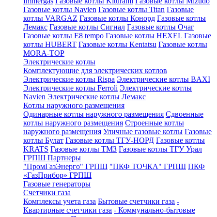
Immergas
Газовые котлы Kiturami
Газовые котлы Mizudo
Газовые котлы Navien
Газовые котлы Titan
Газовые
котлы VARGAZ
Газовые котлы Конорд
Газовые котлы
Лемакс
Газовые котлы Сигнал
Газовые котлы Очаг
Газовые котлы E8 tempo
Газовые котлы HEXEL
Газовые
котлы HUBERT
Газовые котлы Kentatsu
Газовые котлы
MORA-TOP
Электрические котлы
Комплектующие для электрических котлов
Электрические котлы Rispa
Электрические котлы BAXI
Электрические котлы Ferroli
Электрические котлы
Navien
Электрические котлы Лемакс
Котлы наружного размещения
Одинарные котлы наружного размещения
Сдвоенные
котлы наружного размещения
Строенные котлы
наружного размещения
Уличные газовые котлы
Газовые
котлы Булат
Газовые котлы ТГУ-НОРД
Газовые котлы
KRATS
Газовые котлы ТМЗ
Газовые котлы ТГУ Урал
ГРПШ Партнеры
"ПромГазЭнерго" ГРПШ
"ПКФ ТОЧКА" ГРПШ
ПКФ
«ГазПрибор» ГРПШ
Газовые генераторы
Счетчики газа
Комплексы учета газа
Бытовые счетчики газа
-
Квартирные счетчики газа
- Коммунально-бытовые