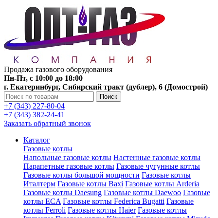
Продажа газового оборудования
Пн-Пт, с 10:00 до 18:00
г. Екатеринбург, Сибирский тракт (дублер), 6 (Домострой)
Поиск
+7 (343) 227-80-04
+7 (343) 382-24-41
Заказать обратный звонок
Каталог
Газовые котлы
Напольные газовые котлы
Настенные газовые котлы
Парапетные газовые котлы
Газовые чугунные котлы
Газовые котлы большой мощности
Газовые котлы
Италтерм
Газовые котлы Baxi
Газовые котлы Arderia
Газовые котлы Daesung
Газовые котлы Daewoo
Газовые
котлы ECA
Газовые котлы Federica Bugatti
Газовые
котлы Ferroli
Газовые котлы Haier
Газовые котлы