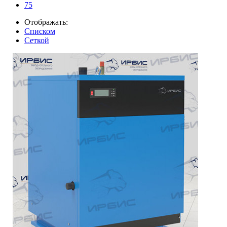
75
Отображать:
Списком
Сеткой