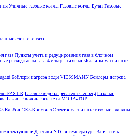
ения
Уличные газовые котлы
Газовые котлы Булат
Газовые
нные счетчики газа
я газа
Пункты учета и редуцирования газа в блочном
овые расходомеры газа
Фильтры газовые
Фильтры магнитные
gatti
Бойлеры нагрева воды VIESSMANN
Бойлеры нагрева
ели FAST R
Газовые водонагреватели Genberg
Газовые
акс
Газовые водонагреватели MORA-TOP
З Карбон
СКЗ-Кристалл
Электромагнитные газовые клапаны
 комплектующие
Датчики NTC и температуры
Запчасти к