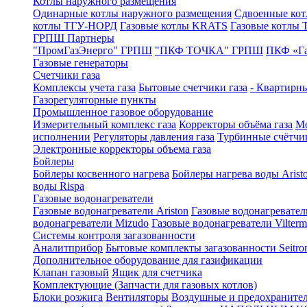
Котлы наружного размещения
Одинарные котлы наружного размещения
Сдвоенные кот
котлы ТГУ-НОРД
Газовые котлы KRATS
Газовые котлы
ГРПШ Партнеры
"ПромГазЭнерго" ГРПШ
"ПКФ ТОЧКА" ГРПШ
ПКФ «Г
Газовые генераторы
Счетчики газа
Комплексы учета газа
Бытовые счетчики газа
- Квартирны
Газорегуляторные пункты
Промышленное газовое оборудование
Измерительный комплекс газа
Корректоры объёма газа
Мо
исполнении
Регуляторы давления газа
Турбинные счётчи
Электронные корректоры объема газа
Бойлеры
Бойлеры косвенного нагрева
Бойлеры нагрева воды Arist
воды Rispa
Газовые водонагреватели
Газовые водонагреватели Ariston
Газовые водонагревател
водонагреватели Mizudo
Газовые водонагреватели Vilterm
Системы контроля загазованности
Аналитприбор
Бытовые комплекты загазованности Seitro
Дополнительное оборудование для газификации
Клапан газовый
Ящик для счетчика
Комплектующие (Запчасти для газовых котлов)
Блоки розжига
Вентиляторы
Воздушные и предохраните