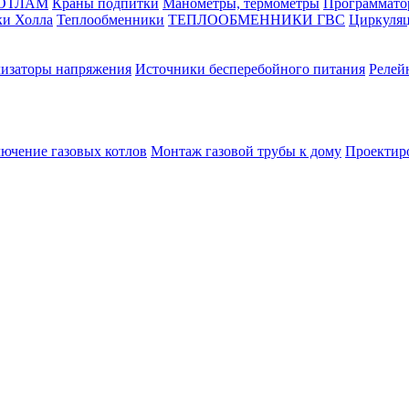
КОТЛАМ
Краны подпитки
Манометры, термометры
Программато
ки Холла
Теплообменники
ТЕПЛООБМЕННИКИ ГВС
Циркуляц
лизаторы напряжения
Источники бесперебойного питания
Релей
лючение газовых котлов
Монтаж газовой трубы к дому
Проектир