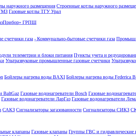
лы наружного размещения
Строенные котлы наружного размещ
 ТМЗ
Газовые котлы ТГУ Урал
азПрибор» ГРПШ
е счетчики газа
- Коммунально-бытовые счетчики газа
Промышле
дули телеметрии и блоки питания
Пункты учета и редуцировани
ки
Ультразвуковые промышленные газовые счетчики
Ультразвук
on
Бойлеры нагрева воды BAXI
Бойлеры нагрева воды Federica Bu
и BaltGaz
Газовые водонагреватели Bosch
Газовые водонагреват
Газовые водонагреватели ЛарГаз
Газовые водонагреватели Лем
n
САКЗ
Сигнализаторы загазованности
Сигнализаторы СИКЗ
СК
льные клапаны
Газовые клапаны
Группы ГВС и гидравлические