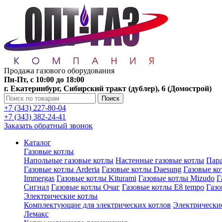
Продажа газового оборудования
Пн-Пт, с 10:00 до 18:00
г. Екатеринбург, Сибирский тракт (дублер), 6 (Домострой)
Поиск
+7 (343) 227-80-04
+7 (343) 382-24-41
Заказать обратный звонок
Каталог
Газовые котлы
Напольные газовые котлы
Настенные газовые котлы
Пара
Газовые котлы Arderia
Газовые котлы Daesung
Газовые к
Immergas
Газовые котлы Kiturami
Газовые котлы Mizudo
Г
Сигнал
Газовые котлы Очаг
Газовые котлы E8 tempo
Газ
Электрические котлы
Комплектующие для электрических котлов
Электрические
Лемакс