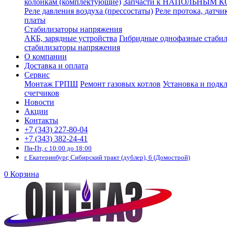
колонкам (комплектующие)
Запчасти к НАПОЛЬНЫМ 
Реле давления воздуха (прессостаты)
Реле протока, датчи
платы
Стабилизаторы напряжения
АКБ, зарядные устройства
Гибридные однофазные стаби
стабилизаторы напряжения
О компании
Доставка и оплата
Сервис
Монтаж ГРПШ
Ремонт газовых котлов
Установка и подк
счетчиков
Новости
Акции
Контакты
+7 (343) 227-80-04
+7 (343) 382-24-41
Пн-Пт, с 10:00 до 18:00
г. Екатеринбург, Сибирский тракт (дублер), 6 (Домострой)
0
Корзина