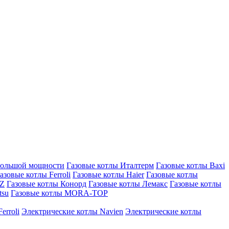
большой мощности
Газовые котлы Италтерм
Газовые котлы Baxi
азовые котлы Ferroli
Газовые котлы Haier
Газовые котлы
AZ
Газовые котлы Конорд
Газовые котлы Лемакс
Газовые котлы
tsu
Газовые котлы MORA-TOP
erroli
Электрические котлы Navien
Электрические котлы