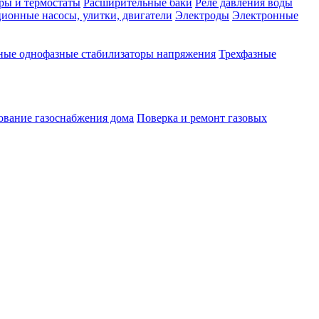
ры и термостаты
Расширительные баки
Реле давления воды
ионные насосы, улитки, двигатели
Электроды
Электронные
ные однофазные стабилизаторы напряжения
Трехфазные
ование газоснабжения дома
Поверка и ремонт газовых