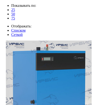
Показывать по:
25
50
75
Отображать:
Списком
Сеткой