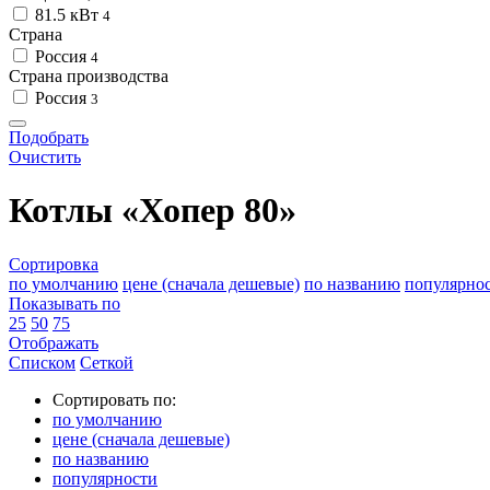
81.5 кВт
4
Страна
Россия
4
Страна производства
Россия
3
Подобрать
Очистить
Котлы «Хопер 80»
Сортировка
по умолчанию
цене (сначала дешевые)
по названию
популярно
Показывать по
25
50
75
Отображать
Списком
Сеткой
Сортировать по:
по умолчанию
цене (сначала дешевые)
по названию
популярности