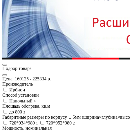
Подбор товара
Цена
160125
-
225334
р.
Производитель
Ирбис
4
Способ установки
Напольный
4
Площадь обогрева, кв.м
до 800
3
Габаритные размеры по корпусу, ± 5мм (ширина×глубина×высо
720*934*980
720*952*980
1
2
Мощность, номинальная