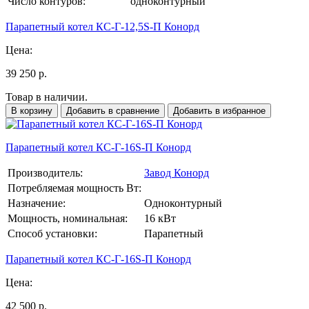
Число контуров:
одноконтурный
Парапетный котел КС-Г-12,5S-П Конорд
Цена:
39 250 р.
Товар в наличии.
В корзину
Добавить в сравнение
Добавить в избранное
Парапетный котел КС-Г-16S-П Конорд
Производитель:
Завод Конорд
Потребляемая мощность Вт:
Назначение:
Одноконтурный
Мощность, номинальная:
16 кВт
Способ установки:
Парапетный
Парапетный котел КС-Г-16S-П Конорд
Цена:
42 500 р.