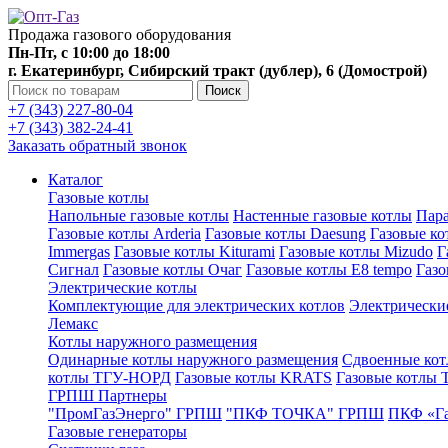
Продажа газового оборудования
Пн-Пт, с 10:00 до 18:00
г. Екатеринбург, Сибирский тракт (дублер), 6 (Домострой)
Поиск
+7 (343) 227-80-04
+7 (343) 382-24-41
Заказать обратный звонок
Каталог
Газовые котлы
Напольные газовые котлы
Настенные газовые котлы
Пара
Газовые котлы Arderia
Газовые котлы Daesung
Газовые к
Immergas
Газовые котлы Kiturami
Газовые котлы Mizudo
Г
Сигнал
Газовые котлы Очаг
Газовые котлы E8 tempo
Газ
Электрические котлы
Комплектующие для электрических котлов
Электрические
Лемакс
Котлы наружного размещения
Одинарные котлы наружного размещения
Сдвоенные кот
котлы ТГУ-НОРД
Газовые котлы KRATS
Газовые котлы
ГРПШ Партнеры
"ПромГазЭнерго" ГРПШ
"ПКФ ТОЧКА" ГРПШ
ПКФ «Г
Газовые генераторы