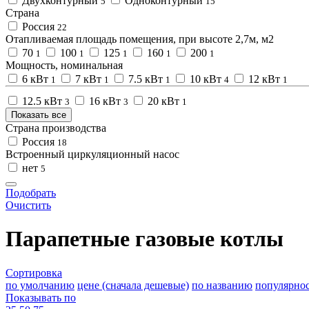
Двухконтурный
Одноконтурный
5
15
Страна
Россия
22
Отапливаемая площадь помещения, при высоте 2,7м, м2
70
100
125
160
200
1
1
1
1
1
Мощность, номинальная
6 кВт
7 кВт
7.5 кВт
10 кВт
12 кВт
1
1
1
4
1
12.5 кВт
16 кВт
20 кВт
3
3
1
Показать все
Страна производства
Россия
18
Встроенный циркуляционный насос
нет
5
Подобрать
Очистить
Парапетные газовые котлы
Сортировка
по умолчанию
цене (сначала дешевые)
по названию
популярно
Показывать по