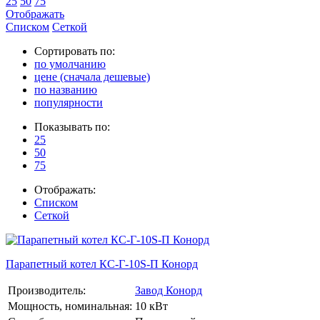
25
50
75
Отображать
Списком
Сеткой
Сортировать по:
по умолчанию
цене (сначала дешевые)
по названию
популярности
Показывать по:
25
50
75
Отображать:
Списком
Сеткой
Парапетный котел КС-Г-10S-П Конорд
Производитель:
Завод Конорд
Мощность, номинальная:
10 кВт