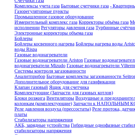
Счетчики газа
Комплексы учета газа
Бытовые счетчики газа
- Квартирны
Газорегуляторные пункты
Промышленное газовое оборудование
Измерительный комплекс газа
Корректоры объёма газа
Мо
исполнении
Регуляторы давления газа
Турбинные счётчи
Электронные корректоры объема газа
Бойлеры
Бойлеры косвенного нагрева
Бойлеры нагрева воды Arist
воды Rispa
Газовые водонагреватели
Газовые водонагреватели Ariston
Газовые водонагревател
водонагреватели Mizudo
Газовые водонагреватели Vilterm
Системы контроля загазованности
Аналитприбор
Бытовые комплекты загазованности Seitro
Дополнительное оборудование для газификации
Клапан газовый
Ящик для счетчика
Комплектующие (Запчасти для газовых котлов)
Блоки розжига
Вентиляторы
Воздушные и предохраните
колонкам (комплектующие)
Запчасти к НАПОЛЬНЫМ 
Реле давления воздуха (прессостаты)
Реле протока, датчи
платы
Стабилизаторы напряжения
АКБ, зарядные устройства
Гибридные однофазные стаби
стабилизаторы напряжения