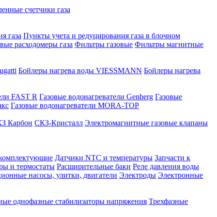
нные счетчики газа
я газа
Пункты учета и редуцирования газа в блочном
овые расходомеры газа
Фильтры газовые
Фильтры магнитные
gatti
Бойлеры нагрева воды VIESSMANN
Бойлеры нагрева
ели FAST R
Газовые водонагреватели Genberg
Газовые
акс
Газовые водонагреватели MORA-TOP
З Карбон
СКЗ-Кристалл
Электромагнитные газовые клапаны
 комплектующие
Датчики NTC и температуры
Запчасти к
ры и термостаты
Расширительные баки
Реле давления воды
ионные насосы, улитки, двигатели
Электроды
Электронные
ные однофазные стабилизаторы напряжения
Трехфазные