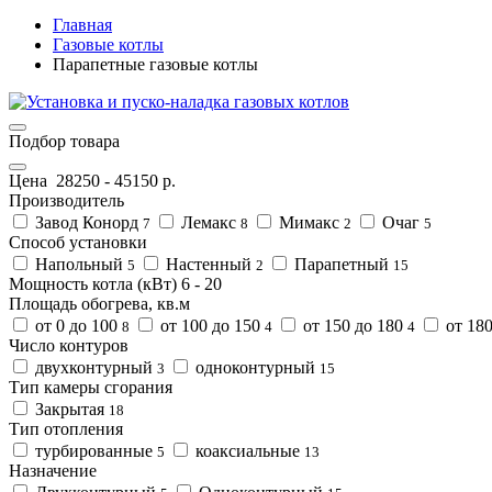
Главная
Газовые котлы
Парапетные газовые котлы
Подбор товара
Цена
28250
-
45150
р.
Производитель
Завод Конорд
Лемакс
Мимакс
Очаг
7
8
2
5
Способ установки
Напольный
Настенный
Парапетный
5
2
15
Мощность котла (кВт)
6
-
20
Площадь обогрева, кв.м
от 0 до 100
от 100 до 150
от 150 до 180
от 180
8
4
4
Число контуров
двухконтурный
одноконтурный
3
15
Тип камеры сгорания
Закрытая
18
Тип отопления
турбированные
коаксиальные
5
13
Назначение