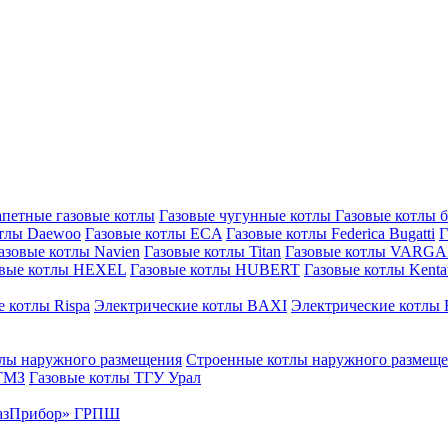
петные газовые котлы
Газовые чугунные котлы
Газовые котлы 
отлы Daewoo
Газовые котлы ECA
Газовые котлы Federica Bugatti
Г
азовые котлы Navien
Газовые котлы Titan
Газовые котлы VARG
овые котлы HEXEL
Газовые котлы HUBERT
Газовые котлы Kenta
 котлы Rispa
Электрические котлы BAXI
Электрические котлы F
лы наружного размещения
Строенные котлы наружного размещ
 ТМЗ
Газовые котлы ТГУ Урал
азПрибор» ГРПШ