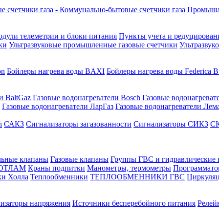
е счетчики газа
- Коммунально-бытовые счетчики газа
Промышле
дули телеметрии и блоки питания
Пункты учета и редуцировани
ки
Ультразвуковые промышленные газовые счетчики
Ультразвук
on
Бойлеры нагрева воды BAXI
Бойлеры нагрева воды Federica Bu
и BaltGaz
Газовые водонагреватели Bosch
Газовые водонагреват
Газовые водонагреватели ЛарГаз
Газовые водонагреватели Лем
n
САКЗ
Сигнализаторы загазованности
Сигнализаторы СИКЗ
СК
льные клапаны
Газовые клапаны
Группы ГВС и гидравлические
КОТЛАМ
Краны подпитки
Манометры, термометры
Программато
ки Холла
Теплообменники
ТЕПЛООБМЕННИКИ ГВС
Циркуляц
лизаторы напряжения
Источники бесперебойного питания
Релей