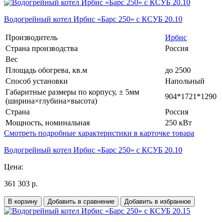
Водогрейный котел Ирбис «Барс 250» с КСУБ 20.10
Производитель
Ирбис
Страна производства
Россия
Вес
Площадь обогрева, кв.м
до 2500
Способ установки
Напольный
Габаритные размеры по корпусу, ± 5мм
904*1721*1290
(ширина×глубина×высота)
Страна
Россия
Мощность, номинальная
250 кВт
Смотреть подробные характеристики в карточке товара
Водогрейный котел Ирбис «Барс 250» с КСУБ 20.10
Цена:
361 303 р.
В корзину
Добавить в сравнение
Добавить в избранное