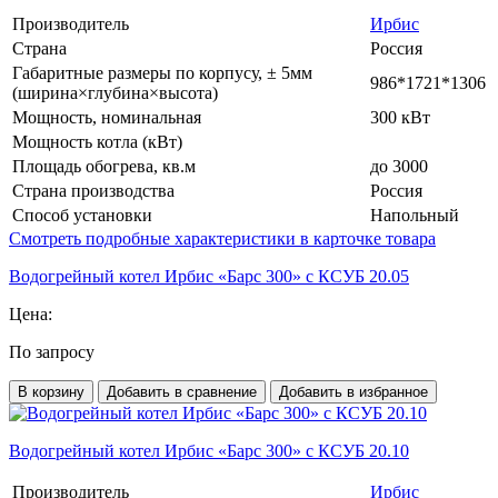
Производитель
Ирбис
Страна
Россия
Габаритные размеры по корпусу, ± 5мм
986*1721*1306
(ширина×глубина×высота)
Мощность, номинальная
300 кВт
Мощность котла (кВт)
Площадь обогрева, кв.м
до 3000
Страна производства
Россия
Способ установки
Напольный
Смотреть подробные характеристики в карточке товара
Водогрейный котел Ирбис «Барс 300» с КСУБ 20.05
Цена:
По запросу
В корзину
Добавить в сравнение
Добавить в избранное
Водогрейный котел Ирбис «Барс 300» с КСУБ 20.10
Производитель
Ирбис