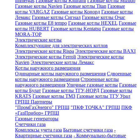
Immergas
Газовые котлы Kiturami
Газовые котлы Mizudo
Газовые котлы Navien
Газовые котлы Titan
Газовые
котлы VARGAZ
Газовые котлы Конорд
Газовые котлы
Лемакс
Газовые котлы Сигнал
Газовые котлы Очаг
Газовые котлы E8 tempo
Газовые котлы HEXEL
Газовые
котлы HUBERT
Газовые котлы Kentatsu
Газовые котлы
MORA-TOP
Электрические котлы
Комплектующие для электрических котлов
Электрические котлы Rispa
Электрические котлы BAXI
Электрические котлы Ferroli
Электрические котлы
Navien
Электрические котлы Лемакс
Котлы наружного размещения
Одинарные котлы наружного размещения
Сдвоенные
котлы наружного размещения
Строенные котлы
наружного размещения
Уличные газовые котлы
Газовые
котлы Булат
Газовые котлы ТГУ-НОРД
Газовые котлы
KRATS
Газовые котлы ТМЗ
Газовые котлы ТГУ Урал
ГРПШ Партнеры
"ПромГазЭнерго" ГРПШ
"ПКФ ТОЧКА" ГРПШ
ПКФ
«ГазПрибор» ГРПШ
Газовые генераторы
Счетчики газа
Комплексы учета газа
Бытовые счетчики газа
-
Квартирные счетчики газа
- Коммунально-бытовые