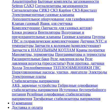
Аналитприбор
Бытовые комплекты загазованности
Seitron
САКЗ
Сигнализаторы загазованности
Сигнализаторы СИКЗ
СКЗ Карбон
СКЗ-Кристалл
Электромагнитные газовые клапаны
Дополнительное оборудование для газификации
Клапан газовый
Ящик для счетчика
Комплектующие (Запчасти для газовых котлов)
Блоки розжига
Вентиляторы
Воздушные и
предохранительные клапаны
Газовые клапаны
Группы
ГВС и гидравлические комплектующие
Датчики NTC и
температуры
Запчасти к колонкам (комплектующие)
Запчасти к НАПОЛЬНЫМ КОТЛАМ
Краны подпитки
Манометры, термометры
Программаторы и термостаты
Расширительные баки
Реле давления воды
Реле
давления воздуха (прессостаты)
Реле протока, датчики
Холла
Теплообменники
ТЕПЛООБМЕННИКИ ГВС
Циркуляционные насосы, улитки, двигатели
Электроды
Электронные платы
Стабилизаторы напряжения
АКБ, зарядные устройства
Гибридные однофазные
стабилизаторы напряжения
Источники бесперебойного
питания
Релейные однофазные стабилизаторы
напряжения
Трехфазные стабилизаторы напряжения
О компании
Доставка и оплата