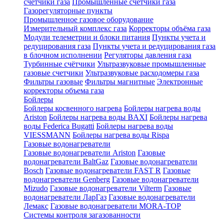
счетчики газа
Промышленные счетчики газа
Газорегуляторные пункты
Промышленное газовое оборудование
Измерительный комплекс газа
Корректоры объёма газа
Модули телеметрии и блоки питания
Пункты учета и
редуцирования газа
Пункты учета и редуцирования газа
в блочном исполнении
Регуляторы давления газа
Турбинные счётчики
Ультразвуковые промышленные
газовые счетчики
Ультразвуковые расходомеры газа
Фильтры газовые
Фильтры магнитные
Электронные
корректоры объема газа
Бойлеры
Бойлеры косвенного нагрева
Бойлеры нагрева воды
Ariston
Бойлеры нагрева воды BAXI
Бойлеры нагрева
воды Federica Bugatti
Бойлеры нагрева воды
VIESSMANN
Бойлеры нагрева воды Rispa
Газовые водонагреватели
Газовые водонагреватели Ariston
Газовые
водонагреватели BaltGaz
Газовые водонагреватели
Bosch
Газовые водонагреватели FAST R
Газовые
водонагреватели Genberg
Газовые водонагреватели
Mizudo
Газовые водонагреватели Vilterm
Газовые
водонагреватели ЛарГаз
Газовые водонагреватели
Лемакс
Газовые водонагреватели MORA-TOP
Системы контроля загазованности