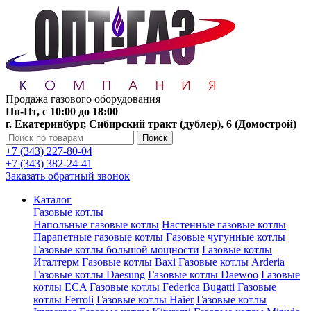
Продажа газового оборудования
Пн-Пт, с 10:00 до 18:00
г. Екатеринбург, Сибирский тракт (дублер), 6 (Домострой)
Поиск
+7 (343) 227-80-04
+7 (343) 382-24-41
Заказать обратный звонок
Каталог
Газовые котлы
Напольные газовые котлы
Настенные газовые котлы
Парапетные газовые котлы
Газовые чугунные котлы
Газовые котлы большой мощности
Газовые котлы
Италтерм
Газовые котлы Baxi
Газовые котлы Arderia
Газовые котлы Daesung
Газовые котлы Daewoo
Газовые
котлы ECA
Газовые котлы Federica Bugatti
Газовые
котлы Ferroli
Газовые котлы Haier
Газовые котлы