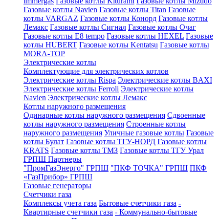
Immergas
Газовые котлы Kiturami
Газовые котлы Mizudo
Газовые котлы Navien
Газовые котлы Titan
Газовые
котлы VARGAZ
Газовые котлы Конорд
Газовые котлы
Лемакс
Газовые котлы Сигнал
Газовые котлы Очаг
Газовые котлы E8 tempo
Газовые котлы HEXEL
Газовые
котлы HUBERT
Газовые котлы Kentatsu
Газовые котлы
MORA-TOP
Электрические котлы
Комплектующие для электрических котлов
Электрические котлы Rispa
Электрические котлы BAXI
Электрические котлы Ferroli
Электрические котлы
Navien
Электрические котлы Лемакс
Котлы наружного размещения
Одинарные котлы наружного размещения
Сдвоенные
котлы наружного размещения
Строенные котлы
наружного размещения
Уличные газовые котлы
Газовые
котлы Булат
Газовые котлы ТГУ-НОРД
Газовые котлы
KRATS
Газовые котлы ТМЗ
Газовые котлы ТГУ Урал
ГРПШ Партнеры
"ПромГазЭнерго" ГРПШ
"ПКФ ТОЧКА" ГРПШ
ПКФ
«ГазПрибор» ГРПШ
Газовые генераторы
Счетчики газа
Комплексы учета газа
Бытовые счетчики газа
-
Квартирные счетчики газа
- Коммунально-бытовые