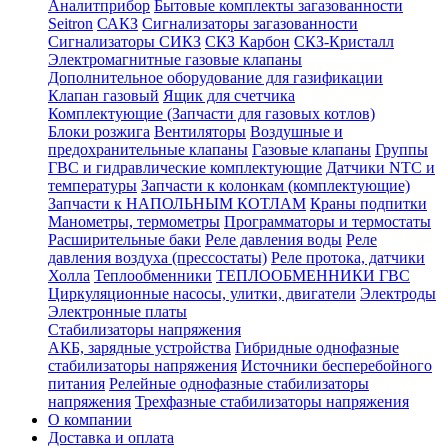
Аналитприбор
Бытовые комплекты загазованности
Seitron
САКЗ
Сигнализаторы загазованности
Сигнализаторы СИКЗ
СКЗ Карбон
СКЗ-Кристалл
Электромагнитные газовые клапаны
Дополнительное оборудование для газификации
Клапан газовый
Ящик для счетчика
Комплектующие (Запчасти для газовых котлов)
Блоки розжига
Вентиляторы
Воздушные и
предохранительные клапаны
Газовые клапаны
Группы
ГВС и гидравлические комплектующие
Датчики NTC и
температуры
Запчасти к колонкам (комплектующие)
Запчасти к НАПОЛЬНЫМ КОТЛАМ
Краны подпитки
Манометры, термометры
Программаторы и термостаты
Расширительные баки
Реле давления воды
Реле
давления воздуха (прессостаты)
Реле протока, датчики
Холла
Теплообменники
ТЕПЛООБМЕННИКИ ГВС
Циркуляционные насосы, улитки, двигатели
Электроды
Электронные платы
Стабилизаторы напряжения
АКБ, зарядные устройства
Гибридные однофазные
стабилизаторы напряжения
Источники бесперебойного
питания
Релейные однофазные стабилизаторы
напряжения
Трехфазные стабилизаторы напряжения
О компании
Доставка и оплата