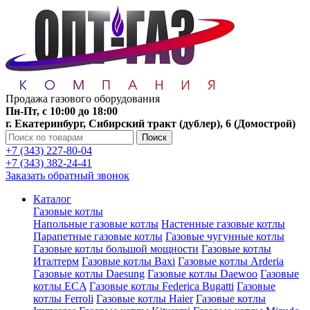
Продажа газового оборудования
Пн-Пт, с 10:00 до 18:00
г. Екатеринбург, Сибирский тракт (дублер), 6 (Домострой)
Поиск
+7 (343) 227-80-04
+7 (343) 382-24-41
Заказать обратный звонок
Каталог
Газовые котлы
Напольные газовые котлы
Настенные газовые котлы
Парапетные газовые котлы
Газовые чугунные котлы
Газовые котлы большой мощности
Газовые котлы
Италтерм
Газовые котлы Baxi
Газовые котлы Arderia
Газовые котлы Daesung
Газовые котлы Daewoo
Газовые
котлы ECA
Газовые котлы Federica Bugatti
Газовые
котлы Ferroli
Газовые котлы Haier
Газовые котлы