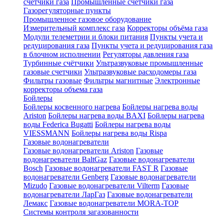
счетчики газа
Промышленные счетчики газа
Газорегуляторные пункты
Промышленное газовое оборудование
Измерительный комплекс газа
Корректоры объёма газа
Модули телеметрии и блоки питания
Пункты учета и
редуцирования газа
Пункты учета и редуцирования газа
в блочном исполнении
Регуляторы давления газа
Турбинные счётчики
Ультразвуковые промышленные
газовые счетчики
Ультразвуковые расходомеры газа
Фильтры газовые
Фильтры магнитные
Электронные
корректоры объема газа
Бойлеры
Бойлеры косвенного нагрева
Бойлеры нагрева воды
Ariston
Бойлеры нагрева воды BAXI
Бойлеры нагрева
воды Federica Bugatti
Бойлеры нагрева воды
VIESSMANN
Бойлеры нагрева воды Rispa
Газовые водонагреватели
Газовые водонагреватели Ariston
Газовые
водонагреватели BaltGaz
Газовые водонагреватели
Bosch
Газовые водонагреватели FAST R
Газовые
водонагреватели Genberg
Газовые водонагреватели
Mizudo
Газовые водонагреватели Vilterm
Газовые
водонагреватели ЛарГаз
Газовые водонагреватели
Лемакс
Газовые водонагреватели MORA-TOP
Системы контроля загазованности