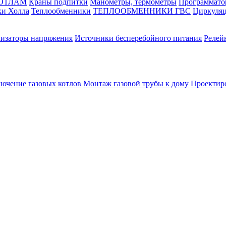
КОТЛАМ
Краны подпитки
Манометры, термометры
Программато
ки Холла
Теплообменники
ТЕПЛООБМЕННИКИ ГВС
Циркуляц
лизаторы напряжения
Источники бесперебойного питания
Релей
лючение газовых котлов
Монтаж газовой трубы к дому
Проектир