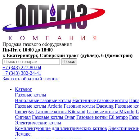
Продажа газового оборудования
Пн-Пт, с 10:00 до 18:00
г. Екатеринбург, Сибирский тракт (дублер), 6 (Домострой)
Поиск
+7 (343) 227-80-04
+7 (343) 382-24-41
Заказать обратный звонок
Каталог
Газовые котлы
Напольные газовые котлы
Настенные газовые котлы
Пара
Газовые котлы Arderia
Газовые котлы Daesung
Газовые к
Immergas
Газовые котлы Kiturami
Газовые котлы Mizudo
Г
Сигнал
Газовые котлы Очаг
Газовые котлы E8 tempo
Газ
Электрические котлы
Комплектующие для электрических котлов
Электрические
Лемакс