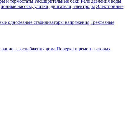
ры и термостаты
Расширительные баки
Реле давления воды
ионные насосы, улитки, двигатели
Электроды
Электронные
ные однофазные стабилизаторы напряжения
Трехфазные
ование газоснабжения дома
Поверка и ремонт газовых