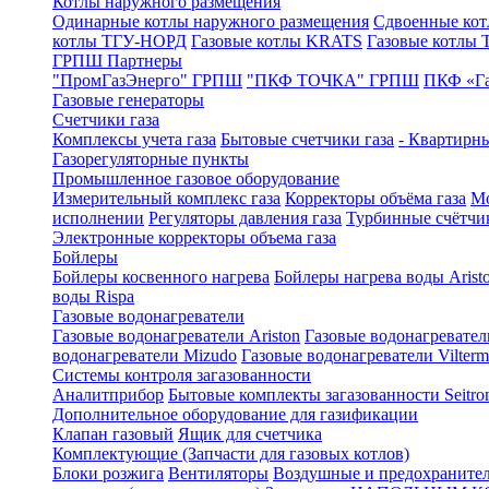
Котлы наружного размещения
Одинарные котлы наружного размещения
Сдвоенные кот
котлы ТГУ-НОРД
Газовые котлы KRATS
Газовые котлы
ГРПШ Партнеры
"ПромГазЭнерго" ГРПШ
"ПКФ ТОЧКА" ГРПШ
ПКФ «Г
Газовые генераторы
Счетчики газа
Комплексы учета газа
Бытовые счетчики газа
- Квартирны
Газорегуляторные пункты
Промышленное газовое оборудование
Измерительный комплекс газа
Корректоры объёма газа
Мо
исполнении
Регуляторы давления газа
Турбинные счётчи
Электронные корректоры объема газа
Бойлеры
Бойлеры косвенного нагрева
Бойлеры нагрева воды Arist
воды Rispa
Газовые водонагреватели
Газовые водонагреватели Ariston
Газовые водонагревател
водонагреватели Mizudo
Газовые водонагреватели Vilterm
Системы контроля загазованности
Аналитприбор
Бытовые комплекты загазованности Seitro
Дополнительное оборудование для газификации
Клапан газовый
Ящик для счетчика
Комплектующие (Запчасти для газовых котлов)
Блоки розжига
Вентиляторы
Воздушные и предохраните