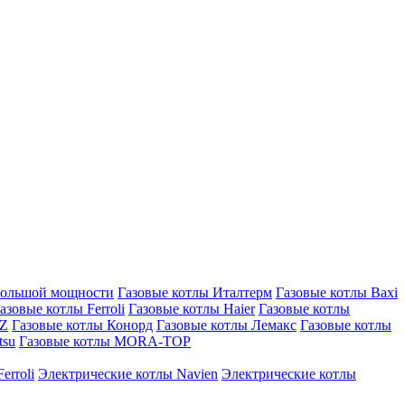
большой мощности
Газовые котлы Италтерм
Газовые котлы Baxi
азовые котлы Ferroli
Газовые котлы Haier
Газовые котлы
AZ
Газовые котлы Конорд
Газовые котлы Лемакс
Газовые котлы
tsu
Газовые котлы MORA-TOP
erroli
Электрические котлы Navien
Электрические котлы