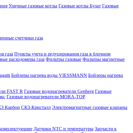
ения
Уличные газовые котлы
Газовые котлы Булат
Газовые
нные счетчики газа
я газа
Пункты учета и редуцирования газа в блочном
овые расходомеры газа
Фильтры газовые
Фильтры магнитные
gatti
Бойлеры нагрева воды VIESSMANN
Бойлеры нагрева
ели FAST R
Газовые водонагреватели Genberg
Газовые
акс
Газовые водонагреватели MORA-TOP
З Карбон
СКЗ-Кристалл
Электромагнитные газовые клапаны
 комплектующие
Датчики NTC и температуры
Запчасти к