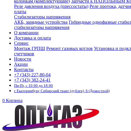
колонкам (комплектующие)
Запчасти к НАПОЛЬНЫМ 
Реле давления воздуха (прессостаты)
Реле протока, датчи
платы
Стабилизаторы напряжения
АКБ, зарядные устройства
Гибридные однофазные стаби
стабилизаторы напряжения
О компании
Доставка и оплата
Сервис
Монтаж ГРПШ
Ремонт газовых котлов
Установка и подк
счетчиков
Новости
Акции
Контакты
+7 (343) 227-80-04
+7 (343) 382-24-41
Пн-Пт, с 10:00 до 18:00
г. Екатеринбург, Сибирский тракт (дублер), 6 (Домострой)
0
Корзина