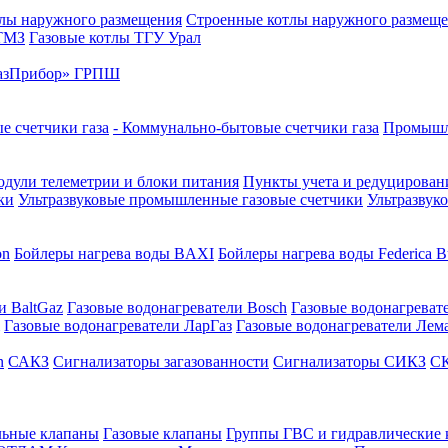
лы наружного размещения
Строенные котлы наружного размещ
 ТМЗ
Газовые котлы ТГУ Урал
азПрибор» ГРПШ
е счетчики газа
- Коммунально-бытовые счетчики газа
Промышле
дули телеметрии и блоки питания
Пункты учета и редуцировани
ки
Ультразвуковые промышленные газовые счетчики
Ультразвук
on
Бойлеры нагрева воды BAXI
Бойлеры нагрева воды Federica Bu
и BaltGaz
Газовые водонагреватели Bosch
Газовые водонагреват
Газовые водонагреватели ЛарГаз
Газовые водонагреватели Лем
n
САКЗ
Сигнализаторы загазованности
Сигнализаторы СИКЗ
СК
льные клапаны
Газовые клапаны
Группы ГВС и гидравлические