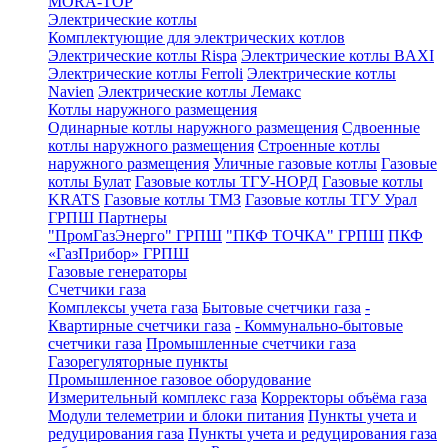
MORA-TOP
Электрические котлы
Комплектующие для электрических котлов
Электрические котлы Rispa
Электрические котлы BAXI
Электрические котлы Ferroli
Электрические котлы
Navien
Электрические котлы Лемакс
Котлы наружного размещения
Одинарные котлы наружного размещения
Сдвоенные
котлы наружного размещения
Строенные котлы
наружного размещения
Уличные газовые котлы
Газовые
котлы Булат
Газовые котлы ТГУ-НОРД
Газовые котлы
KRATS
Газовые котлы ТМЗ
Газовые котлы ТГУ Урал
ГРПШ Партнеры
"ПромГазЭнерго" ГРПШ
"ПКФ ТОЧКА" ГРПШ
ПКФ
«ГазПрибор» ГРПШ
Газовые генераторы
Счетчики газа
Комплексы учета газа
Бытовые счетчики газа
-
Квартирные счетчики газа
- Коммунально-бытовые
счетчики газа
Промышленные счетчики газа
Газорегуляторные пункты
Промышленное газовое оборудование
Измерительный комплекс газа
Корректоры объёма газа
Модули телеметрии и блоки питания
Пункты учета и
редуцирования газа
Пункты учета и редуцирования газа