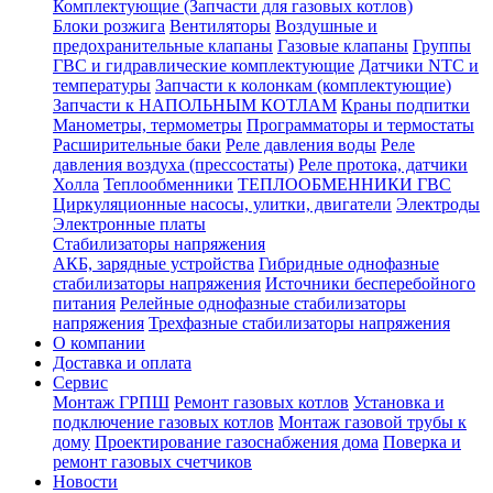
Комплектующие (Запчасти для газовых котлов)
Блоки розжига
Вентиляторы
Воздушные и
предохранительные клапаны
Газовые клапаны
Группы
ГВС и гидравлические комплектующие
Датчики NTC и
температуры
Запчасти к колонкам (комплектующие)
Запчасти к НАПОЛЬНЫМ КОТЛАМ
Краны подпитки
Манометры, термометры
Программаторы и термостаты
Расширительные баки
Реле давления воды
Реле
давления воздуха (прессостаты)
Реле протока, датчики
Холла
Теплообменники
ТЕПЛООБМЕННИКИ ГВС
Циркуляционные насосы, улитки, двигатели
Электроды
Электронные платы
Стабилизаторы напряжения
АКБ, зарядные устройства
Гибридные однофазные
стабилизаторы напряжения
Источники бесперебойного
питания
Релейные однофазные стабилизаторы
напряжения
Трехфазные стабилизаторы напряжения
О компании
Доставка и оплата
Сервис
Монтаж ГРПШ
Ремонт газовых котлов
Установка и
подключение газовых котлов
Монтаж газовой трубы к
дому
Проектирование газоснабжения дома
Поверка и
ремонт газовых счетчиков
Новости