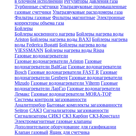
в блочном исполнении
Регуляторы давления газа
Турбинные счётчики
Ультразвуковые промышленные
газовые счетчики
Ультразвуковые расходомеры газа
Фильтры газовые
Фильтры магнитные
Электронные
корректоры объема газа
Бойлеры
Бойлеры косвенного нагрева
Бойлеры нагрева воды
Ariston
Бойлеры нагрева воды BAXI
Бойлеры нагрева
воды Federica Bugatti
Бойлеры нагрева воды
VIESSMANN
Бойлеры нагрева воды Rispa
Газовые водонагреватели
Газовые водонагреватели Ariston
Газовые
водонагреватели BaltGaz
Газовые водонагреватели
Bosch
Газовые водонагреватели FAST R
Газовые
водонагреватели Genberg
Газовые водонагреватели
Mizudo
Газовые водонагреватели Vilterm
Газовые
водонагреватели ЛарГаз
Газовые водонагреватели
Лемакс
Газовые водонагреватели MORA-TOP
Системы контроля загазованности
Аналитприбор
Бытовые комплекты загазованности
Seitron
САКЗ
Сигнализаторы загазованности
Сигнализаторы СИКЗ
СКЗ Карбон
СКЗ-Кристалл
Электромагнитные газовые клапаны
Дополнительное оборудование для газификации
Клапан газовый
Ящик для счетчика