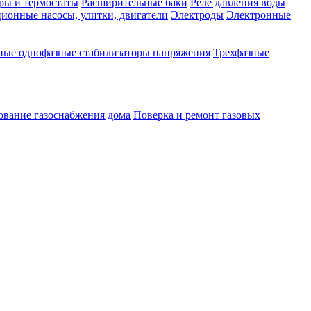
ры и термостаты
Расширительные баки
Реле давления воды
ионные насосы, улитки, двигатели
Электроды
Электронные
ные однофазные стабилизаторы напряжения
Трехфазные
ование газоснабжения дома
Поверка и ремонт газовых