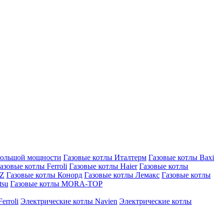
большой мощности
Газовые котлы Италтерм
Газовые котлы Baxi
азовые котлы Ferroli
Газовые котлы Haier
Газовые котлы
AZ
Газовые котлы Конорд
Газовые котлы Лемакс
Газовые котлы
tsu
Газовые котлы MORA-TOP
erroli
Электрические котлы Navien
Электрические котлы