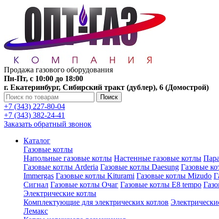
Продажа газового оборудования
Пн-Пт, с 10:00 до 18:00
г. Екатеринбург, Сибирский тракт (дублер), 6 (Домострой)
Поиск
+7 (343) 227-80-04
+7 (343) 382-24-41
Заказать обратный звонок
Каталог
Газовые котлы
Напольные газовые котлы
Настенные газовые котлы
Пара
Газовые котлы Arderia
Газовые котлы Daesung
Газовые к
Immergas
Газовые котлы Kiturami
Газовые котлы Mizudo
Г
Сигнал
Газовые котлы Очаг
Газовые котлы E8 tempo
Газ
Электрические котлы
Комплектующие для электрических котлов
Электрические
Лемакс