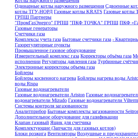
Котлы наружного размещения
Одинарные котлы наружного размещения
Сдвоенные кот
котлы ТГУ-НОРД
Газовые котлы KRATS
Газовые котлы
ГРПШ Партнеры
"ПромГазЭнерго" ГРПШ
"ПКФ ТОЧКА" ГРПШ
ПКФ «Г
Газовые генераторы
Счетчики газа
Комплексы учета газа
Бытовые счетчики газа
- Квартирны
Газорегуляторные пункты
Промышленное газовое оборудование
Измерительный комплекс газа
Корректоры объёма газа
Мо
исполнении
Регуляторы давления газа
Турбинные счётчи
Электронные корректоры объема газа
Бойлеры
Бойлеры косвенного нагрева
Бойлеры нагрева воды Arist
воды Rispa
Газовые водонагреватели
Газовые водонагреватели Ariston
Газовые водонагревател
водонагреватели Mizudo
Газовые водонагреватели Vilterm
Системы контроля загазованности
Аналитприбор
Бытовые комплекты загазованности Seitro
Дополнительное оборудование для газификации
Клапан газовый
Ящик для счетчика
Комплектующие (Запчасти для газовых котлов)
Блоки розжига
Вентиляторы
Воздушные и предохраните