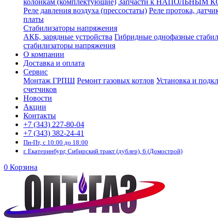
колонкам (комплектующие)
Запчасти к НАПОЛЬНЫМ 
Реле давления воздуха (прессостаты)
Реле протока, датчи
платы
Стабилизаторы напряжения
АКБ, зарядные устройства
Гибридные однофазные стаби
стабилизаторы напряжения
О компании
Доставка и оплата
Сервис
Монтаж ГРПШ
Ремонт газовых котлов
Установка и подк
счетчиков
Новости
Акции
Контакты
+7 (343) 227-80-04
+7 (343) 382-24-41
Пн-Пт, с 10:00 до 18:00
г. Екатеринбург, Сибирский тракт (дублер), 6 (Домострой)
0
Корзина