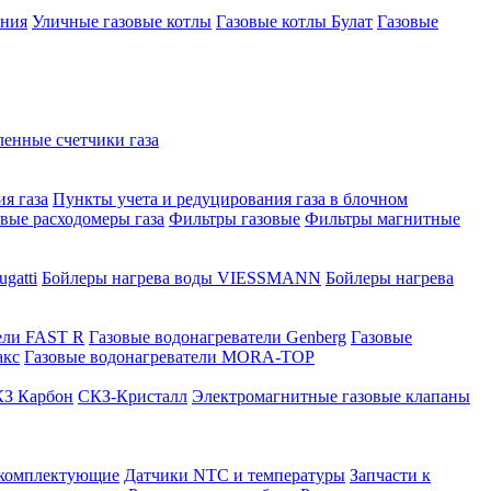
ения
Уличные газовые котлы
Газовые котлы Булат
Газовые
нные счетчики газа
я газа
Пункты учета и редуцирования газа в блочном
овые расходомеры газа
Фильтры газовые
Фильтры магнитные
gatti
Бойлеры нагрева воды VIESSMANN
Бойлеры нагрева
ели FAST R
Газовые водонагреватели Genberg
Газовые
акс
Газовые водонагреватели MORA-TOP
З Карбон
СКЗ-Кристалл
Электромагнитные газовые клапаны
 комплектующие
Датчики NTC и температуры
Запчасти к