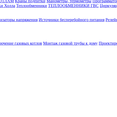
КОТЛАМ
Краны подпитки
Манометры, термометры
Программато
ки Холла
Теплообменники
ТЕПЛООБМЕННИКИ ГВС
Циркуляц
лизаторы напряжения
Источники бесперебойного питания
Релей
лючение газовых котлов
Монтаж газовой трубы к дому
Проектир