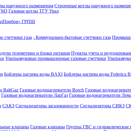
лы наружного размещения
Строенные котлы наружного размещ
 ТМЗ
Газовые котлы ТГУ Урал
азПрибор» ГРПШ
е счетчики газа
- Коммунально-бытовые счетчики газа
Промышле
дули телеметрии и блоки питания
Пункты учета и редуцировани
ки
Ультразвуковые промышленные газовые счетчики
Ультразвук
on
Бойлеры нагрева воды BAXI
Бойлеры нагрева воды Federica Bu
и BaltGaz
Газовые водонагреватели Bosch
Газовые водонагреват
Газовые водонагреватели ЛарГаз
Газовые водонагреватели Лем
n
САКЗ
Сигнализаторы загазованности
Сигнализаторы СИКЗ
СК
льные клапаны
Газовые клапаны
Группы ГВС и гидравлические