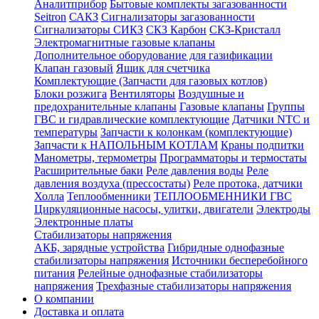
Аналитприбор
Бытовые комплекты загазованности
Seitron
САКЗ
Сигнализаторы загазованности
Сигнализаторы СИКЗ
СКЗ Карбон
СКЗ-Кристалл
Электромагнитные газовые клапаны
Дополнительное оборудование для газификации
Клапан газовый
Ящик для счетчика
Комплектующие (Запчасти для газовых котлов)
Блоки розжига
Вентиляторы
Воздушные и
предохранительные клапаны
Газовые клапаны
Группы
ГВС и гидравлические комплектующие
Датчики NTC и
температуры
Запчасти к колонкам (комплектующие)
Запчасти к НАПОЛЬНЫМ КОТЛАМ
Краны подпитки
Манометры, термометры
Программаторы и термостаты
Расширительные баки
Реле давления воды
Реле
давления воздуха (прессостаты)
Реле протока, датчики
Холла
Теплообменники
ТЕПЛООБМЕННИКИ ГВС
Циркуляционные насосы, улитки, двигатели
Электроды
Электронные платы
Стабилизаторы напряжения
АКБ, зарядные устройства
Гибридные однофазные
стабилизаторы напряжения
Источники бесперебойного
питания
Релейные однофазные стабилизаторы
напряжения
Трехфазные стабилизаторы напряжения
О компании
Доставка и оплата