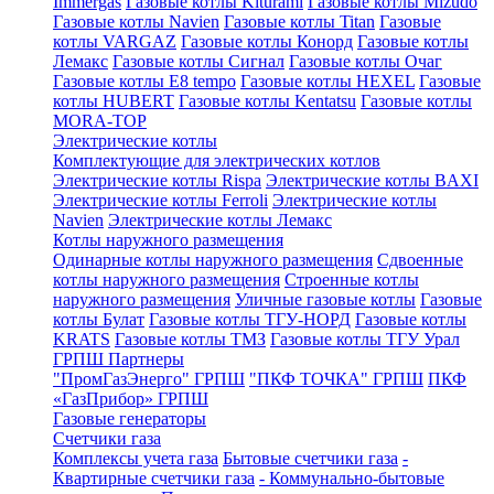
Immergas
Газовые котлы Kiturami
Газовые котлы Mizudo
Газовые котлы Navien
Газовые котлы Titan
Газовые
котлы VARGAZ
Газовые котлы Конорд
Газовые котлы
Лемакс
Газовые котлы Сигнал
Газовые котлы Очаг
Газовые котлы E8 tempo
Газовые котлы HEXEL
Газовые
котлы HUBERT
Газовые котлы Kentatsu
Газовые котлы
MORA-TOP
Электрические котлы
Комплектующие для электрических котлов
Электрические котлы Rispa
Электрические котлы BAXI
Электрические котлы Ferroli
Электрические котлы
Navien
Электрические котлы Лемакс
Котлы наружного размещения
Одинарные котлы наружного размещения
Сдвоенные
котлы наружного размещения
Строенные котлы
наружного размещения
Уличные газовые котлы
Газовые
котлы Булат
Газовые котлы ТГУ-НОРД
Газовые котлы
KRATS
Газовые котлы ТМЗ
Газовые котлы ТГУ Урал
ГРПШ Партнеры
"ПромГазЭнерго" ГРПШ
"ПКФ ТОЧКА" ГРПШ
ПКФ
«ГазПрибор» ГРПШ
Газовые генераторы
Счетчики газа
Комплексы учета газа
Бытовые счетчики газа
-
Квартирные счетчики газа
- Коммунально-бытовые