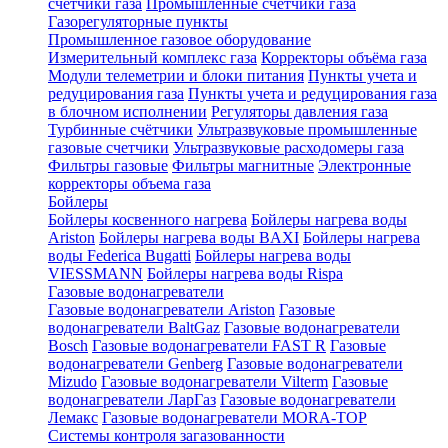
счетчики газа
Промышленные счетчики газа
Газорегуляторные пункты
Промышленное газовое оборудование
Измерительный комплекс газа
Корректоры объёма газа
Модули телеметрии и блоки питания
Пункты учета и
редуцирования газа
Пункты учета и редуцирования газа
в блочном исполнении
Регуляторы давления газа
Турбинные счётчики
Ультразвуковые промышленные
газовые счетчики
Ультразвуковые расходомеры газа
Фильтры газовые
Фильтры магнитные
Электронные
корректоры объема газа
Бойлеры
Бойлеры косвенного нагрева
Бойлеры нагрева воды
Ariston
Бойлеры нагрева воды BAXI
Бойлеры нагрева
воды Federica Bugatti
Бойлеры нагрева воды
VIESSMANN
Бойлеры нагрева воды Rispa
Газовые водонагреватели
Газовые водонагреватели Ariston
Газовые
водонагреватели BaltGaz
Газовые водонагреватели
Bosch
Газовые водонагреватели FAST R
Газовые
водонагреватели Genberg
Газовые водонагреватели
Mizudo
Газовые водонагреватели Vilterm
Газовые
водонагреватели ЛарГаз
Газовые водонагреватели
Лемакс
Газовые водонагреватели MORA-TOP
Системы контроля загазованности