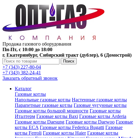
Продажа газового оборудования
Пн-Пт, с 10:00 до 18:00
г. Екатеринбург, Сибирский тракт (дублер), 6 (Домострой)
Поиск
+7 (343) 227-80-04
+7 (343) 382-24-41
Заказать обратный звонок
Каталог
Газовые котлы
Напольные газовые котлы
Настенные газовые котлы
Парапетные газовые котлы
Газовые чугунные котлы
Газовые котлы большой мощности
Газовые котлы
Италтерм
Газовые котлы Baxi
Газовые котлы Arderia
Газовые котлы Daesung
Газовые котлы Daewoo
Газовые
котлы ECA
Газовые котлы Federica Bugatti
Газовые
котлы Ferroli
Газовые котлы Haier
Газовые котлы