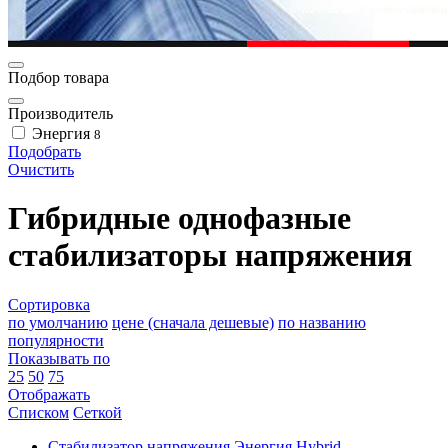
Подбор товара
Производитель
Энергия
8
Подобрать
Очистить
Гибридные однофазные
стабилизаторы напряжения
Сортировка
по умолчанию
цене (сначала дешевые)
по названию
популярности
Показывать по
25
50
75
Отображать
Списком
Сеткой
Стабилизатор напряжения Энергия Hybrid