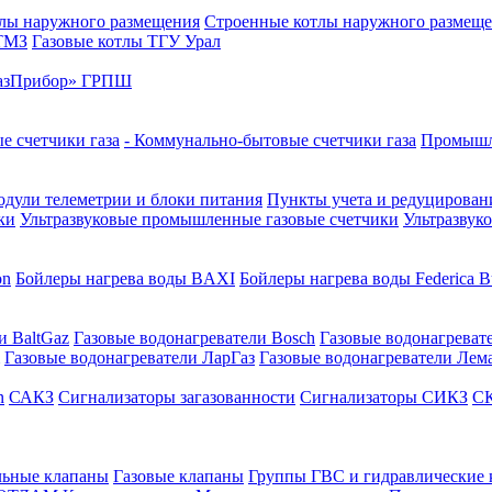
лы наружного размещения
Строенные котлы наружного размещ
 ТМЗ
Газовые котлы ТГУ Урал
азПрибор» ГРПШ
е счетчики газа
- Коммунально-бытовые счетчики газа
Промышле
дули телеметрии и блоки питания
Пункты учета и редуцировани
ки
Ультразвуковые промышленные газовые счетчики
Ультразвук
on
Бойлеры нагрева воды BAXI
Бойлеры нагрева воды Federica Bu
и BaltGaz
Газовые водонагреватели Bosch
Газовые водонагреват
Газовые водонагреватели ЛарГаз
Газовые водонагреватели Лем
n
САКЗ
Сигнализаторы загазованности
Сигнализаторы СИКЗ
СК
льные клапаны
Газовые клапаны
Группы ГВС и гидравлические