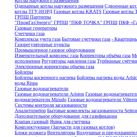
Котлы наружного размещения
Одинарные котлы наружного размещения
Сдвоенные кот
котлы ТГУ-НОРД
Газовые котлы KRATS
Газовые котлы
ГРПШ Партнеры
"ПромГазЭнерго" ГРПШ
"ПКФ ТОЧКА" ГРПШ
ПКФ «Г
Газовые генераторы
Счетчики газа
Комплексы учета газа
Бытовые счетчики газа
- Квартирны
Газорегуляторные пункты
Промышленное газовое оборудование
Измерительный комплекс газа
Корректоры объёма газа
Мо
исполнении
Регуляторы давления газа
Турбинные счётчи
Электронные корректоры объема газа
Бойлеры
Бойлеры косвенного нагрева
Бойлеры нагрева воды Arist
воды Rispa
Газовые водонагреватели
Газовые водонагреватели Ariston
Газовые водонагревател
водонагреватели Mizudo
Газовые водонагреватели Vilterm
Системы контроля загазованности
Аналитприбор
Бытовые комплекты загазованности Seitro
Дополнительное оборудование для газификации
Клапан газовый
Ящик для счетчика
Комплектующие (Запчасти для газовых котлов)
Блоки розжига
Вентиляторы
Воздушные и предохраните