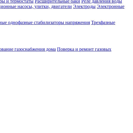
ры и термостаты
Расширительные баки
Реле давления воды
ионные насосы, улитки, двигатели
Электроды
Электронные
ные однофазные стабилизаторы напряжения
Трехфазные
ование газоснабжения дома
Поверка и ремонт газовых