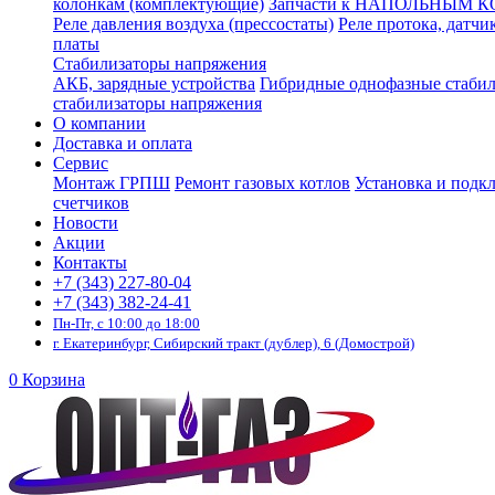
колонкам (комплектующие)
Запчасти к НАПОЛЬНЫМ 
Реле давления воздуха (прессостаты)
Реле протока, датчи
платы
Стабилизаторы напряжения
АКБ, зарядные устройства
Гибридные однофазные стаби
стабилизаторы напряжения
О компании
Доставка и оплата
Сервис
Монтаж ГРПШ
Ремонт газовых котлов
Установка и подк
счетчиков
Новости
Акции
Контакты
+7 (343) 227-80-04
+7 (343) 382-24-41
Пн-Пт, с 10:00 до 18:00
г. Екатеринбург, Сибирский тракт (дублер), 6 (Домострой)
0
Корзина