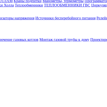
КОТЛАМ
Краны подпитки
Манометры, термометры
Программато
ки Холла
Теплообменники
ТЕПЛООБМЕННИКИ ГВС
Циркуляц
лизаторы напряжения
Источники бесперебойного питания
Релей
лючение газовых котлов
Монтаж газовой трубы к дому
Проектир