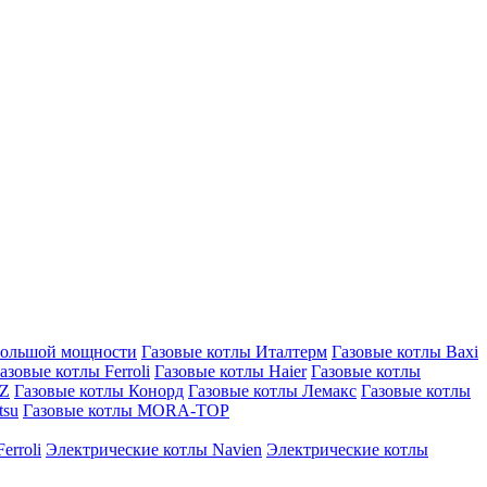
большой мощности
Газовые котлы Италтерм
Газовые котлы Baxi
азовые котлы Ferroli
Газовые котлы Haier
Газовые котлы
AZ
Газовые котлы Конорд
Газовые котлы Лемакс
Газовые котлы
tsu
Газовые котлы MORA-TOP
erroli
Электрические котлы Navien
Электрические котлы