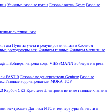
ения
Уличные газовые котлы
Газовые котлы Булат
Газовые
нные счетчики газа
я газа
Пункты учета и редуцирования газа в блочном
овые расходомеры газа
Фильтры газовые
Фильтры магнитные
gatti
Бойлеры нагрева воды VIESSMANN
Бойлеры нагрева
ели FAST R
Газовые водонагреватели Genberg
Газовые
акс
Газовые водонагреватели MORA-TOP
З Карбон
СКЗ-Кристалл
Электромагнитные газовые клапаны
 комплектующие
Датчики NTC и температуры
Запчасти к