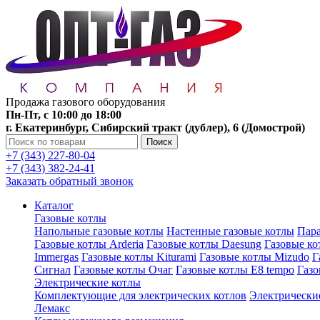
Продажа газового оборудования
Пн-Пт, с 10:00 до 18:00
г. Екатеринбург, Сибирский тракт (дублер), 6 (Домострой)
Поиск
+7 (343) 227-80-04
+7 (343) 382-24-41
Заказать обратный звонок
Каталог
Газовые котлы
Напольные газовые котлы
Настенные газовые котлы
Пара
Газовые котлы Arderia
Газовые котлы Daesung
Газовые к
Immergas
Газовые котлы Kiturami
Газовые котлы Mizudo
Г
Сигнал
Газовые котлы Очаг
Газовые котлы E8 tempo
Газ
Электрические котлы
Комплектующие для электрических котлов
Электрические
Лемакс