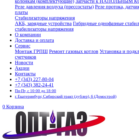
колонкам (комплектующие)
Запчасти к НАПОЛЬНЫМ 
Реле давления воздуха (прессостаты)
Реле протока, датчи
платы
Стабилизаторы напряжения
АКБ, зарядные устройства
Гибридные однофазные стаби
стабилизаторы напряжения
О компании
Доставка и оплата
Сервис
Монтаж ГРПШ
Ремонт газовых котлов
Установка и подк
счетчиков
Новости
Акции
Контакты
+7 (343) 227-80-04
+7 (343) 382-24-41
Пн-Пт, с 10:00 до 18:00
г. Екатеринбург, Сибирский тракт (дублер), 6 (Домострой)
0
Корзина