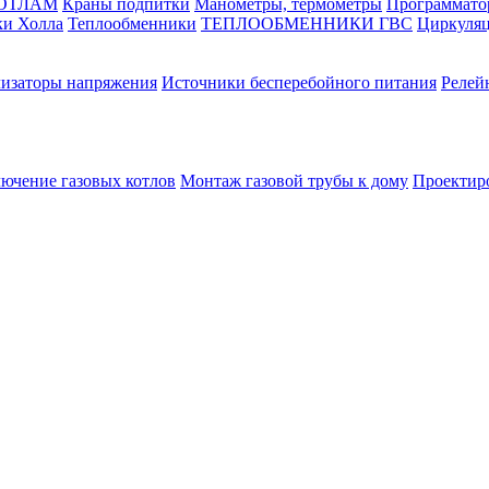
КОТЛАМ
Краны подпитки
Манометры, термометры
Программато
ки Холла
Теплообменники
ТЕПЛООБМЕННИКИ ГВС
Циркуляц
лизаторы напряжения
Источники бесперебойного питания
Релей
лючение газовых котлов
Монтаж газовой трубы к дому
Проектир