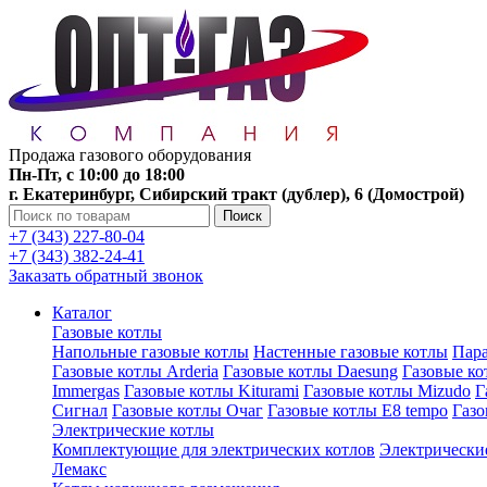
Продажа газового оборудования
Пн-Пт, с 10:00 до 18:00
г. Екатеринбург, Сибирский тракт (дублер), 6 (Домострой)
Поиск
+7 (343) 227-80-04
+7 (343) 382-24-41
Заказать обратный звонок
Каталог
Газовые котлы
Напольные газовые котлы
Настенные газовые котлы
Пара
Газовые котлы Arderia
Газовые котлы Daesung
Газовые к
Immergas
Газовые котлы Kiturami
Газовые котлы Mizudo
Г
Сигнал
Газовые котлы Очаг
Газовые котлы E8 tempo
Газ
Электрические котлы
Комплектующие для электрических котлов
Электрические
Лемакс