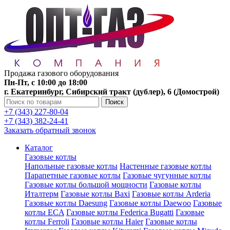
Продажа газового оборудования
Пн-Пт, с 10:00 до 18:00
г. Екатеринбург, Сибирский тракт (дублер), 6 (Домострой)
Поиск
+7 (343) 227-80-04
+7 (343) 382-24-41
Заказать обратный звонок
Каталог
Газовые котлы
Напольные газовые котлы
Настенные газовые котлы
Парапетные газовые котлы
Газовые чугунные котлы
Газовые котлы большой мощности
Газовые котлы
Италтерм
Газовые котлы Baxi
Газовые котлы Arderia
Газовые котлы Daesung
Газовые котлы Daewoo
Газовые
котлы ECA
Газовые котлы Federica Bugatti
Газовые
котлы Ferroli
Газовые котлы Haier
Газовые котлы