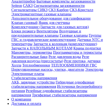
Аналитприбор
Бытовые комплекты загазованности
Seitron
САКЗ
Сигнализаторы загазованности
Сигнализаторы СИКЗ
СКЗ Карбон
СКЗ-Кристалл
Электромагнитные газовые клапаны
Дополнительное оборудование для газификации
Клапан газовый
Ящик для счетчика
Комплектующие (Запчасти для газовых котлов)
Блоки розжига
Вентиляторы
Воздушные и
предохранительные клапаны
Газовые клапаны
Группы
ГВС и гидравлические комплектующие
Датчики NTC и
температуры
Запчасти к колонкам (комплектующие)
Запчасти к НАПОЛЬНЫМ КОТЛАМ
Краны подпитки
Манометры, термометры
Программаторы и термостаты
Расширительные баки
Реле давления воды
Реле
давления воздуха (прессостаты)
Реле протока, датчики
Холла
Теплообменники
ТЕПЛООБМЕННИКИ ГВС
Циркуляционные насосы, улитки, двигатели
Электроды
Электронные платы
Стабилизаторы напряжения
АКБ, зарядные устройства
Гибридные однофазные
стабилизаторы напряжения
Источники бесперебойного
питания
Релейные однофазные стабилизаторы
напряжения
Трехфазные стабилизаторы напряжения
О компании
Доставка и оплата