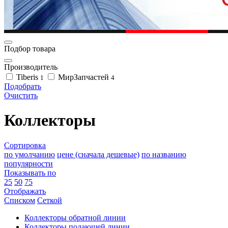
Подбор товара
Производитель
Tiberis
МирЗапчастей
1
4
Подобрать
Очистить
Коллекторы
Сортировка
по умолчанию
цене (сначала дешевые)
по названию
популярности
Показывать по
25
50
75
Отображать
Списком
Сеткой
Коллекторы обратной линии
Коллекторы подающей линии