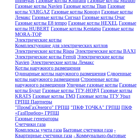
Immergas
Газовые котлы Kiturami
Газовые котлы Mizudo
Газовые котлы Navien
Газовые котлы Titan
Газовые
котлы VARGAZ
Газовые котлы Конорд
Газовые котлы
Лемакс
Газовые котлы Сигнал
Газовые котлы Очаг
Газовые котлы E8 tempo
Газовые котлы HEXEL
Газовые
котлы HUBERT
Газовые котлы Kentatsu
Газовые котлы
MORA-TOP
Электрические котлы
Комплектующие для электрических котлов
Электрические котлы Rispa
Электрические котлы BAXI
Электрические котлы Ferroli
Электрические котлы
Navien
Электрические котлы Лемакс
Котлы наружного размещения
Одинарные котлы наружного размещения
Сдвоенные
котлы наружного размещения
Строенные котлы
наружного размещения
Уличные газовые котлы
Газовые
котлы Булат
Газовые котлы ТГУ-НОРД
Газовые котлы
KRATS
Газовые котлы ТМЗ
Газовые котлы ТГУ Урал
ГРПШ Партнеры
"ПромГазЭнерго" ГРПШ
"ПКФ ТОЧКА" ГРПШ
ПКФ
«ГазПрибор» ГРПШ
Газовые генераторы
Счетчики газа
Комплексы учета газа
Бытовые счетчики газа
-
Квартирные счетчики газа
- Коммунально-бытовые