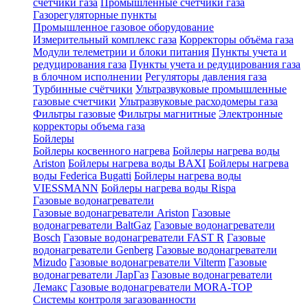
счетчики газа
Промышленные счетчики газа
Газорегуляторные пункты
Промышленное газовое оборудование
Измерительный комплекс газа
Корректоры объёма газа
Модули телеметрии и блоки питания
Пункты учета и
редуцирования газа
Пункты учета и редуцирования газа
в блочном исполнении
Регуляторы давления газа
Турбинные счётчики
Ультразвуковые промышленные
газовые счетчики
Ультразвуковые расходомеры газа
Фильтры газовые
Фильтры магнитные
Электронные
корректоры объема газа
Бойлеры
Бойлеры косвенного нагрева
Бойлеры нагрева воды
Ariston
Бойлеры нагрева воды BAXI
Бойлеры нагрева
воды Federica Bugatti
Бойлеры нагрева воды
VIESSMANN
Бойлеры нагрева воды Rispa
Газовые водонагреватели
Газовые водонагреватели Ariston
Газовые
водонагреватели BaltGaz
Газовые водонагреватели
Bosch
Газовые водонагреватели FAST R
Газовые
водонагреватели Genberg
Газовые водонагреватели
Mizudo
Газовые водонагреватели Vilterm
Газовые
водонагреватели ЛарГаз
Газовые водонагреватели
Лемакс
Газовые водонагреватели MORA-TOP
Системы контроля загазованности