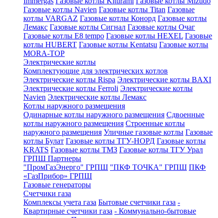
Immergas
Газовые котлы Kiturami
Газовые котлы Mizudo
Газовые котлы Navien
Газовые котлы Titan
Газовые
котлы VARGAZ
Газовые котлы Конорд
Газовые котлы
Лемакс
Газовые котлы Сигнал
Газовые котлы Очаг
Газовые котлы E8 tempo
Газовые котлы HEXEL
Газовые
котлы HUBERT
Газовые котлы Kentatsu
Газовые котлы
MORA-TOP
Электрические котлы
Комплектующие для электрических котлов
Электрические котлы Rispa
Электрические котлы BAXI
Электрические котлы Ferroli
Электрические котлы
Navien
Электрические котлы Лемакс
Котлы наружного размещения
Одинарные котлы наружного размещения
Сдвоенные
котлы наружного размещения
Строенные котлы
наружного размещения
Уличные газовые котлы
Газовые
котлы Булат
Газовые котлы ТГУ-НОРД
Газовые котлы
KRATS
Газовые котлы ТМЗ
Газовые котлы ТГУ Урал
ГРПШ Партнеры
"ПромГазЭнерго" ГРПШ
"ПКФ ТОЧКА" ГРПШ
ПКФ
«ГазПрибор» ГРПШ
Газовые генераторы
Счетчики газа
Комплексы учета газа
Бытовые счетчики газа
-
Квартирные счетчики газа
- Коммунально-бытовые