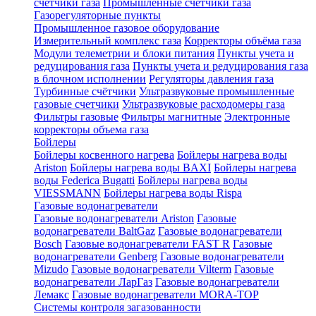
счетчики газа
Промышленные счетчики газа
Газорегуляторные пункты
Промышленное газовое оборудование
Измерительный комплекс газа
Корректоры объёма газа
Модули телеметрии и блоки питания
Пункты учета и
редуцирования газа
Пункты учета и редуцирования газа
в блочном исполнении
Регуляторы давления газа
Турбинные счётчики
Ультразвуковые промышленные
газовые счетчики
Ультразвуковые расходомеры газа
Фильтры газовые
Фильтры магнитные
Электронные
корректоры объема газа
Бойлеры
Бойлеры косвенного нагрева
Бойлеры нагрева воды
Ariston
Бойлеры нагрева воды BAXI
Бойлеры нагрева
воды Federica Bugatti
Бойлеры нагрева воды
VIESSMANN
Бойлеры нагрева воды Rispa
Газовые водонагреватели
Газовые водонагреватели Ariston
Газовые
водонагреватели BaltGaz
Газовые водонагреватели
Bosch
Газовые водонагреватели FAST R
Газовые
водонагреватели Genberg
Газовые водонагреватели
Mizudo
Газовые водонагреватели Vilterm
Газовые
водонагреватели ЛарГаз
Газовые водонагреватели
Лемакс
Газовые водонагреватели MORA-TOP
Системы контроля загазованности