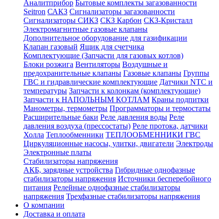
Аналитприбор
Бытовые комплекты загазованности
Seitron
САКЗ
Сигнализаторы загазованности
Сигнализаторы СИКЗ
СКЗ Карбон
СКЗ-Кристалл
Электромагнитные газовые клапаны
Дополнительное оборудование для газификации
Клапан газовый
Ящик для счетчика
Комплектующие (Запчасти для газовых котлов)
Блоки розжига
Вентиляторы
Воздушные и
предохранительные клапаны
Газовые клапаны
Группы
ГВС и гидравлические комплектующие
Датчики NTC и
температуры
Запчасти к колонкам (комплектующие)
Запчасти к НАПОЛЬНЫМ КОТЛАМ
Краны подпитки
Манометры, термометры
Программаторы и термостаты
Расширительные баки
Реле давления воды
Реле
давления воздуха (прессостаты)
Реле протока, датчики
Холла
Теплообменники
ТЕПЛООБМЕННИКИ ГВС
Циркуляционные насосы, улитки, двигатели
Электроды
Электронные платы
Стабилизаторы напряжения
АКБ, зарядные устройства
Гибридные однофазные
стабилизаторы напряжения
Источники бесперебойного
питания
Релейные однофазные стабилизаторы
напряжения
Трехфазные стабилизаторы напряжения
О компании
Доставка и оплата