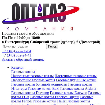
Продажа газового оборудования
Пн-Пт, с 10:00 до 18:00
г. Екатеринбург, Сибирский тракт (дублер), 6 (Домострой)
Поиск
+7 (343) 227-80-04
+7 (343) 382-24-41
Заказать обратный звонок
Каталог
Газовые котлы
Напольные газовые котлы
Настенные газовые котлы
Парапетные газовые котлы
Газовые чугунные котлы
Газовые котлы большой мощности
Газовые котлы
Италтерм
Газовые котлы Baxi
Газовые котлы Arderia
Газовые котлы Daesung
Газовые котлы Daewoo
Газовые
котлы ECA
Газовые котлы Federica Bugatti
Газовые
котлы Ferroli
Газовые котлы Haier
Газовые котлы