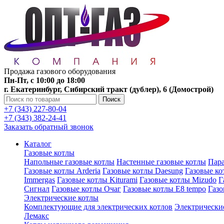
Продажа газового оборудования
Пн-Пт, с 10:00 до 18:00
г. Екатеринбург, Сибирский тракт (дублер), 6 (Домострой)
Поиск
+7 (343) 227-80-04
+7 (343) 382-24-41
Заказать обратный звонок
Каталог
Газовые котлы
Напольные газовые котлы
Настенные газовые котлы
Пара
Газовые котлы Arderia
Газовые котлы Daesung
Газовые к
Immergas
Газовые котлы Kiturami
Газовые котлы Mizudo
Г
Сигнал
Газовые котлы Очаг
Газовые котлы E8 tempo
Газ
Электрические котлы
Комплектующие для электрических котлов
Электрические
Лемакс