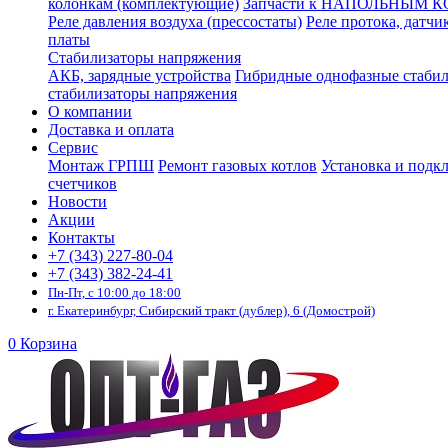
колонкам (комплектующие)
Запчасти к НАПОЛЬНЫМ 
Реле давления воздуха (прессостаты)
Реле протока, датчи
платы
Стабилизаторы напряжения
АКБ, зарядные устройства
Гибридные однофазные стаби
стабилизаторы напряжения
О компании
Доставка и оплата
Сервис
Монтаж ГРПШ
Ремонт газовых котлов
Установка и подк
счетчиков
Новости
Акции
Контакты
+7 (343) 227-80-04
+7 (343) 382-24-41
Пн-Пт, с 10:00 до 18:00
г. Екатеринбург, Сибирский тракт (дублер), 6 (Домострой)
0
Корзина