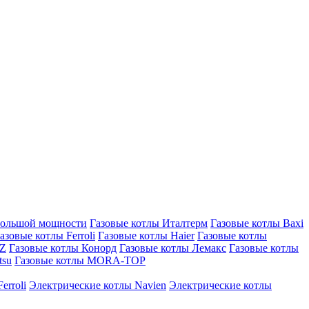
большой мощности
Газовые котлы Италтерм
Газовые котлы Baxi
азовые котлы Ferroli
Газовые котлы Haier
Газовые котлы
AZ
Газовые котлы Конорд
Газовые котлы Лемакс
Газовые котлы
tsu
Газовые котлы MORA-TOP
erroli
Электрические котлы Navien
Электрические котлы