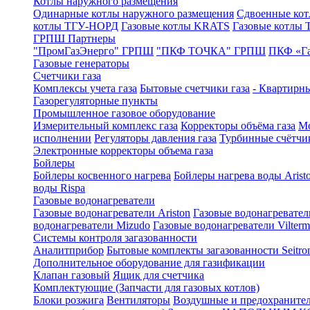
Котлы наружного размещения
Одинарные котлы наружного размещения
Сдвоенные кот
котлы ТГУ-НОРД
Газовые котлы KRATS
Газовые котлы
ГРПШ Партнеры
"ПромГазЭнерго" ГРПШ
"ПКФ ТОЧКА" ГРПШ
ПКФ «Г
Газовые генераторы
Счетчики газа
Комплексы учета газа
Бытовые счетчики газа
- Квартирны
Газорегуляторные пункты
Промышленное газовое оборудование
Измерительный комплекс газа
Корректоры объёма газа
Мо
исполнении
Регуляторы давления газа
Турбинные счётчи
Электронные корректоры объема газа
Бойлеры
Бойлеры косвенного нагрева
Бойлеры нагрева воды Arist
воды Rispa
Газовые водонагреватели
Газовые водонагреватели Ariston
Газовые водонагревател
водонагреватели Mizudo
Газовые водонагреватели Vilterm
Системы контроля загазованности
Аналитприбор
Бытовые комплекты загазованности Seitro
Дополнительное оборудование для газификации
Клапан газовый
Ящик для счетчика
Комплектующие (Запчасти для газовых котлов)
Блоки розжига
Вентиляторы
Воздушные и предохраните