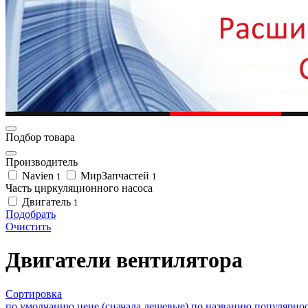
Подбор товара
Производитель
Navien
МирЗапчастей
1
1
Часть циркуляционного насоса
Двигатель
1
Подобрать
Очистить
Двигатели вентилятора
Сортировка
по умолчанию
цене (сначала дешевые)
по названию
популярно