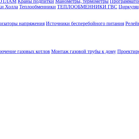
КОТЛАМ
Краны подпитки
Манометры, термометры
Программато
ки Холла
Теплообменники
ТЕПЛООБМЕННИКИ ГВС
Циркуляц
лизаторы напряжения
Источники бесперебойного питания
Релей
лючение газовых котлов
Монтаж газовой трубы к дому
Проектир