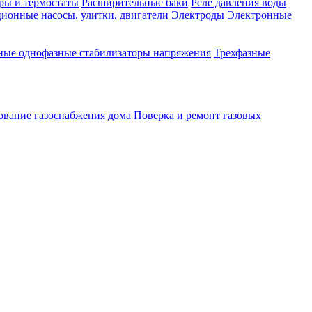
ры и термостаты
Расширительные баки
Реле давления воды
ионные насосы, улитки, двигатели
Электроды
Электронные
ные однофазные стабилизаторы напряжения
Трехфазные
ование газоснабжения дома
Поверка и ремонт газовых