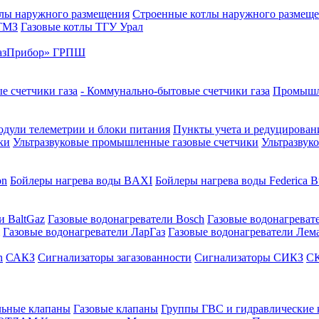
лы наружного размещения
Строенные котлы наружного размещ
 ТМЗ
Газовые котлы ТГУ Урал
азПрибор» ГРПШ
е счетчики газа
- Коммунально-бытовые счетчики газа
Промышле
дули телеметрии и блоки питания
Пункты учета и редуцировани
ки
Ультразвуковые промышленные газовые счетчики
Ультразвук
on
Бойлеры нагрева воды BAXI
Бойлеры нагрева воды Federica Bu
и BaltGaz
Газовые водонагреватели Bosch
Газовые водонагреват
Газовые водонагреватели ЛарГаз
Газовые водонагреватели Лем
n
САКЗ
Сигнализаторы загазованности
Сигнализаторы СИКЗ
СК
льные клапаны
Газовые клапаны
Группы ГВС и гидравлические