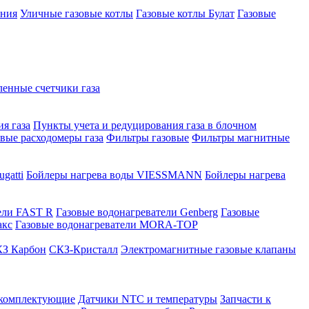
ения
Уличные газовые котлы
Газовые котлы Булат
Газовые
нные счетчики газа
я газа
Пункты учета и редуцирования газа в блочном
овые расходомеры газа
Фильтры газовые
Фильтры магнитные
gatti
Бойлеры нагрева воды VIESSMANN
Бойлеры нагрева
ели FAST R
Газовые водонагреватели Genberg
Газовые
акс
Газовые водонагреватели MORA-TOP
З Карбон
СКЗ-Кристалл
Электромагнитные газовые клапаны
 комплектующие
Датчики NTC и температуры
Запчасти к