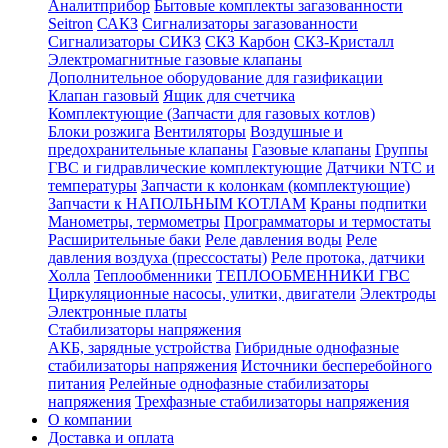
Аналитприбор
Бытовые комплекты загазованности
Seitron
САКЗ
Сигнализаторы загазованности
Сигнализаторы СИКЗ
СКЗ Карбон
СКЗ-Кристалл
Электромагнитные газовые клапаны
Дополнительное оборудование для газификации
Клапан газовый
Ящик для счетчика
Комплектующие (Запчасти для газовых котлов)
Блоки розжига
Вентиляторы
Воздушные и
предохранительные клапаны
Газовые клапаны
Группы
ГВС и гидравлические комплектующие
Датчики NTC и
температуры
Запчасти к колонкам (комплектующие)
Запчасти к НАПОЛЬНЫМ КОТЛАМ
Краны подпитки
Манометры, термометры
Программаторы и термостаты
Расширительные баки
Реле давления воды
Реле
давления воздуха (прессостаты)
Реле протока, датчики
Холла
Теплообменники
ТЕПЛООБМЕННИКИ ГВС
Циркуляционные насосы, улитки, двигатели
Электроды
Электронные платы
Стабилизаторы напряжения
АКБ, зарядные устройства
Гибридные однофазные
стабилизаторы напряжения
Источники бесперебойного
питания
Релейные однофазные стабилизаторы
напряжения
Трехфазные стабилизаторы напряжения
О компании
Доставка и оплата