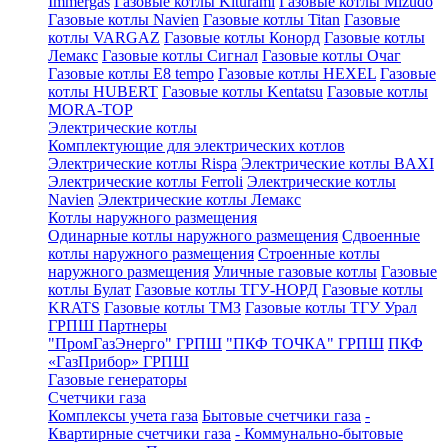
Immergas
Газовые котлы Kiturami
Газовые котлы Mizudo
Газовые котлы Navien
Газовые котлы Titan
Газовые
котлы VARGAZ
Газовые котлы Конорд
Газовые котлы
Лемакс
Газовые котлы Сигнал
Газовые котлы Очаг
Газовые котлы E8 tempo
Газовые котлы HEXEL
Газовые
котлы HUBERT
Газовые котлы Kentatsu
Газовые котлы
MORA-TOP
Электрические котлы
Комплектующие для электрических котлов
Электрические котлы Rispa
Электрические котлы BAXI
Электрические котлы Ferroli
Электрические котлы
Navien
Электрические котлы Лемакс
Котлы наружного размещения
Одинарные котлы наружного размещения
Сдвоенные
котлы наружного размещения
Строенные котлы
наружного размещения
Уличные газовые котлы
Газовые
котлы Булат
Газовые котлы ТГУ-НОРД
Газовые котлы
KRATS
Газовые котлы ТМЗ
Газовые котлы ТГУ Урал
ГРПШ Партнеры
"ПромГазЭнерго" ГРПШ
"ПКФ ТОЧКА" ГРПШ
ПКФ
«ГазПрибор» ГРПШ
Газовые генераторы
Счетчики газа
Комплексы учета газа
Бытовые счетчики газа
-
Квартирные счетчики газа
- Коммунально-бытовые