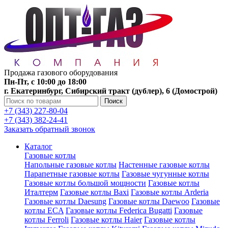
Продажа газового оборудования
Пн-Пт, с 10:00 до 18:00
г. Екатеринбург, Сибирский тракт (дублер), 6 (Домострой)
Поиск
+7 (343) 227-80-04
+7 (343) 382-24-41
Заказать обратный звонок
Каталог
Газовые котлы
Напольные газовые котлы
Настенные газовые котлы
Парапетные газовые котлы
Газовые чугунные котлы
Газовые котлы большой мощности
Газовые котлы
Италтерм
Газовые котлы Baxi
Газовые котлы Arderia
Газовые котлы Daesung
Газовые котлы Daewoo
Газовые
котлы ECA
Газовые котлы Federica Bugatti
Газовые
котлы Ferroli
Газовые котлы Haier
Газовые котлы