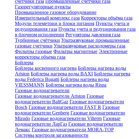
счетчики газа
Промышленные счетчики газа
Газорегуляторные пункты
Промышленное газовое оборудование
Измерительный комплекс газа
Корректоры объёма газа
Модули телеметрии и блоки питания
Пункты учета и
редуцирования газа
Пункты учета и редуцирования газа
в блочном исполнении
Регуляторы давления газа
Турбинные счётчики
Ультразвуковые промышленные
газовые счетчики
Ультразвуковые расходомеры газа
Фильтры газовые
Фильтры магнитные
Электронные
корректоры объема газа
Бойлеры
Бойлеры косвенного нагрева
Бойлеры нагрева воды
Ariston
Бойлеры нагрева воды BAXI
Бойлеры нагрева
воды Federica Bugatti
Бойлеры нагрева воды
VIESSMANN
Бойлеры нагрева воды Rispa
Газовые водонагреватели
Газовые водонагреватели Ariston
Газовые
водонагреватели BaltGaz
Газовые водонагреватели
Bosch
Газовые водонагреватели FAST R
Газовые
водонагреватели Genberg
Газовые водонагреватели
Mizudo
Газовые водонагреватели Vilterm
Газовые
водонагреватели ЛарГаз
Газовые водонагреватели
Лемакс
Газовые водонагреватели MORA-TOP
Системы контроля загазованности