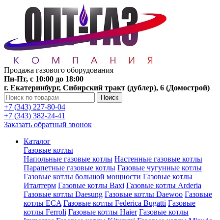
Продажа газового оборудования
Пн-Пт, с 10:00 до 18:00
г. Екатеринбург, Сибирский тракт (дублер), 6 (Домострой)
Поиск
+7 (343) 227-80-04
+7 (343) 382-24-41
Заказать обратный звонок
Каталог
Газовые котлы
Напольные газовые котлы
Настенные газовые котлы
Парапетные газовые котлы
Газовые чугунные котлы
Газовые котлы большой мощности
Газовые котлы
Италтерм
Газовые котлы Baxi
Газовые котлы Arderia
Газовые котлы Daesung
Газовые котлы Daewoo
Газовые
котлы ECA
Газовые котлы Federica Bugatti
Газовые
котлы Ferroli
Газовые котлы Haier
Газовые котлы