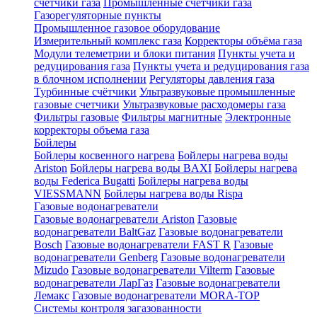
счетчики газа
Промышленные счетчики газа
Газорегуляторные пункты
Промышленное газовое оборудование
Измерительный комплекс газа
Корректоры объёма газа
Модули телеметрии и блоки питания
Пункты учета и
редуцирования газа
Пункты учета и редуцирования газа
в блочном исполнении
Регуляторы давления газа
Турбинные счётчики
Ультразвуковые промышленные
газовые счетчики
Ультразвуковые расходомеры газа
Фильтры газовые
Фильтры магнитные
Электронные
корректоры объема газа
Бойлеры
Бойлеры косвенного нагрева
Бойлеры нагрева воды
Ariston
Бойлеры нагрева воды BAXI
Бойлеры нагрева
воды Federica Bugatti
Бойлеры нагрева воды
VIESSMANN
Бойлеры нагрева воды Rispa
Газовые водонагреватели
Газовые водонагреватели Ariston
Газовые
водонагреватели BaltGaz
Газовые водонагреватели
Bosch
Газовые водонагреватели FAST R
Газовые
водонагреватели Genberg
Газовые водонагреватели
Mizudo
Газовые водонагреватели Vilterm
Газовые
водонагреватели ЛарГаз
Газовые водонагреватели
Лемакс
Газовые водонагреватели MORA-TOP
Системы контроля загазованности