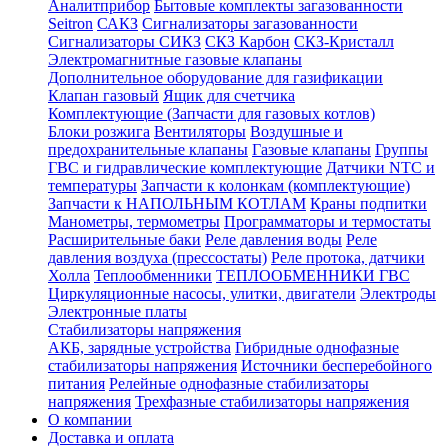
Аналитприбор
Бытовые комплекты загазованности
Seitron
САКЗ
Сигнализаторы загазованности
Сигнализаторы СИКЗ
СКЗ Карбон
СКЗ-Кристалл
Электромагнитные газовые клапаны
Дополнительное оборудование для газификации
Клапан газовый
Ящик для счетчика
Комплектующие (Запчасти для газовых котлов)
Блоки розжига
Вентиляторы
Воздушные и
предохранительные клапаны
Газовые клапаны
Группы
ГВС и гидравлические комплектующие
Датчики NTC и
температуры
Запчасти к колонкам (комплектующие)
Запчасти к НАПОЛЬНЫМ КОТЛАМ
Краны подпитки
Манометры, термометры
Программаторы и термостаты
Расширительные баки
Реле давления воды
Реле
давления воздуха (прессостаты)
Реле протока, датчики
Холла
Теплообменники
ТЕПЛООБМЕННИКИ ГВС
Циркуляционные насосы, улитки, двигатели
Электроды
Электронные платы
Стабилизаторы напряжения
АКБ, зарядные устройства
Гибридные однофазные
стабилизаторы напряжения
Источники бесперебойного
питания
Релейные однофазные стабилизаторы
напряжения
Трехфазные стабилизаторы напряжения
О компании
Доставка и оплата