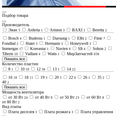
Подбор товара
Производитель
Эван
Arderia
Ariston
BAXI
Beretta
5
1
3
3
2
Bosch
Buderus
Daesung
Elbi
Fime
4
1
1
2
7
Fondital
Haier
Hermann
Honeywell
2
3
3
3
Immergas
Koreastar
Navien
SIt
Sohon
17
1
6
4
2
Tiberis
Vaillant
Watts
МирЗапчастей
10
4
1
658
Показать все
Количество пластин
8
10
12
13
14
1
10
36
1
22
16
18
19
20
22
26
35
18
11
3
5
6
1
2
40
2
Показать все
Мощность вентилятора
от 30 Вт
от 40 Вт
от 50 Вт
от 60 Вт
24
8
23
8
от 80 Вт
2
Вид платы
Плата дисплея
Плата розжига
Плата управления
3
3