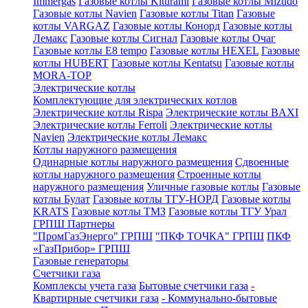
Immergas
Газовые котлы Kiturami
Газовые котлы Mizudo
Газовые котлы Navien
Газовые котлы Titan
Газовые
котлы VARGAZ
Газовые котлы Конорд
Газовые котлы
Лемакс
Газовые котлы Сигнал
Газовые котлы Очаг
Газовые котлы E8 tempo
Газовые котлы HEXEL
Газовые
котлы HUBERT
Газовые котлы Kentatsu
Газовые котлы
MORA-TOP
Электрические котлы
Комплектующие для электрических котлов
Электрические котлы Rispa
Электрические котлы BAXI
Электрические котлы Ferroli
Электрические котлы
Navien
Электрические котлы Лемакс
Котлы наружного размещения
Одинарные котлы наружного размещения
Сдвоенные
котлы наружного размещения
Строенные котлы
наружного размещения
Уличные газовые котлы
Газовые
котлы Булат
Газовые котлы ТГУ-НОРД
Газовые котлы
KRATS
Газовые котлы ТМЗ
Газовые котлы ТГУ Урал
ГРПШ Партнеры
"ПромГазЭнерго" ГРПШ
"ПКФ ТОЧКА" ГРПШ
ПКФ
«ГазПрибор» ГРПШ
Газовые генераторы
Счетчики газа
Комплексы учета газа
Бытовые счетчики газа
-
Квартирные счетчики газа
- Коммунально-бытовые