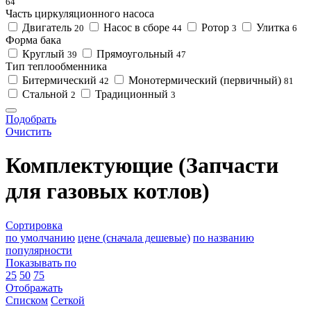
64
Часть циркуляционного насоса
Двигатель
Насос в сборе
Ротор
Улитка
20
44
3
6
Форма бака
Круглый
Прямоугольный
39
47
Тип теплообменника
Битермический
Монотермический (первичный)
42
81
Стальной
Традиционный
2
3
Подобрать
Очистить
Комплектующие (Запчасти
для газовых котлов)
Сортировка
по умолчанию
цене (сначала дешевые)
по названию
популярности
Показывать по
25
50
75
Отображать
Списком
Сеткой