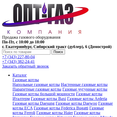
Продажа газового оборудования
Пн-Пт, с 10:00 до 18:00
г. Екатеринбург, Сибирский тракт (дублер), 6 (Домострой)
Поиск
+7 (343) 227-80-04
+7 (343) 382-24-41
Заказать обратный звонок
Каталог
Газовые котлы
Напольные газовые котлы
Настенные газовые котлы
Парапетные газовые котлы
Газовые чугунные котлы
Газовые котлы большой мощности
Газовые котлы
Италтерм
Газовые котлы Baxi
Газовые котлы Arderia
Газовые котлы Daesung
Газовые котлы Daewoo
Газовые
котлы ECA
Газовые котлы Federica Bugatti
Газовые
котлы Ferroli
Газовые котлы Haier
Газовые котлы