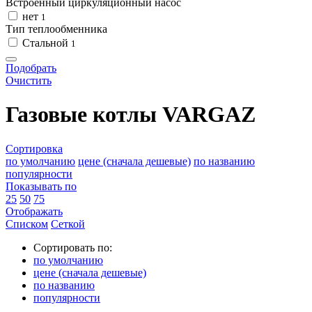
Встроенный циркуляционный насос
нет
1
Тип теплообменника
Стальной
1
Подобрать
Очистить
Газовые котлы VARGAZ
Сортировка
по умолчанию
цене (сначала дешевые)
по названию
популярности
Показывать по
25
50
75
Отображать
Списком
Сеткой
Сортировать по:
по умолчанию
цене (сначала дешевые)
по названию
популярности