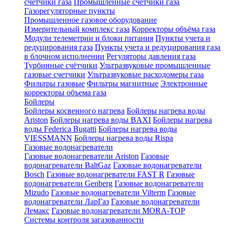
счетчики газа
Промышленные счетчики газа
Газорегуляторные пункты
Промышленное газовое оборудование
Измерительный комплекс газа
Корректоры объёма газа
Модули телеметрии и блоки питания
Пункты учета и
редуцирования газа
Пункты учета и редуцирования газа
в блочном исполнении
Регуляторы давления газа
Турбинные счётчики
Ультразвуковые промышленные
газовые счетчики
Ультразвуковые расходомеры газа
Фильтры газовые
Фильтры магнитные
Электронные
корректоры объема газа
Бойлеры
Бойлеры косвенного нагрева
Бойлеры нагрева воды
Ariston
Бойлеры нагрева воды BAXI
Бойлеры нагрева
воды Federica Bugatti
Бойлеры нагрева воды
VIESSMANN
Бойлеры нагрева воды Rispa
Газовые водонагреватели
Газовые водонагреватели Ariston
Газовые
водонагреватели BaltGaz
Газовые водонагреватели
Bosch
Газовые водонагреватели FAST R
Газовые
водонагреватели Genberg
Газовые водонагреватели
Mizudo
Газовые водонагреватели Vilterm
Газовые
водонагреватели ЛарГаз
Газовые водонагреватели
Лемакс
Газовые водонагреватели MORA-TOP
Системы контроля загазованности