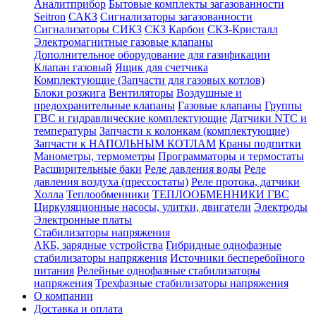
Аналитприбор
Бытовые комплекты загазованности
Seitron
САКЗ
Сигнализаторы загазованности
Сигнализаторы СИКЗ
СКЗ Карбон
СКЗ-Кристалл
Электромагнитные газовые клапаны
Дополнительное оборудование для газификации
Клапан газовый
Ящик для счетчика
Комплектующие (Запчасти для газовых котлов)
Блоки розжига
Вентиляторы
Воздушные и
предохранительные клапаны
Газовые клапаны
Группы
ГВС и гидравлические комплектующие
Датчики NTC и
температуры
Запчасти к колонкам (комплектующие)
Запчасти к НАПОЛЬНЫМ КОТЛАМ
Краны подпитки
Манометры, термометры
Программаторы и термостаты
Расширительные баки
Реле давления воды
Реле
давления воздуха (прессостаты)
Реле протока, датчики
Холла
Теплообменники
ТЕПЛООБМЕННИКИ ГВС
Циркуляционные насосы, улитки, двигатели
Электроды
Электронные платы
Стабилизаторы напряжения
АКБ, зарядные устройства
Гибридные однофазные
стабилизаторы напряжения
Источники бесперебойного
питания
Релейные однофазные стабилизаторы
напряжения
Трехфазные стабилизаторы напряжения
О компании
Доставка и оплата