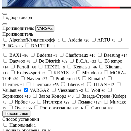
Подбор товара
Производитель:
VARGAZ
Производитель
Alpenhoff/Альпенхофф
Arderia
ARTU
+1
+20
+3
BaltGaz
BALTUR
+6
+1
BAXI
Buderus
Chaffoteaux
Daesung
+86
+1
+16
+14
Daewoo
De Dietrich
E.C.A.
E8 tempo
+8
+69
+33
Ferroli
HEXEL
Kentatsu
Kiturami
+14
+60
+9
+46
Koloss-sport
KRATS
Mizudo
MORA-
+12
+5
+7
+9
TOP
Navien
Protherm
Rinnai
+30
+27
+15
+3
Thermex
Thermona
Tiberis
TITAN
+1
+58
+1
+12
Vaillant
VARGAZ
Viessmann
Wolf
+3
+2
+9
Боринское
Завод Конорд
Звезда-Стрела (Кебер)
+16
+40
Ирбис
Италтерм
Лемакс
Мимакс
+5
+55
+29
+124
Очаг
Ростовгазоаппарат
Сигнал
+9
+56
+6
+68
Показать все
Способ установки
Напольный
1
Площадь обогрева, кв.м