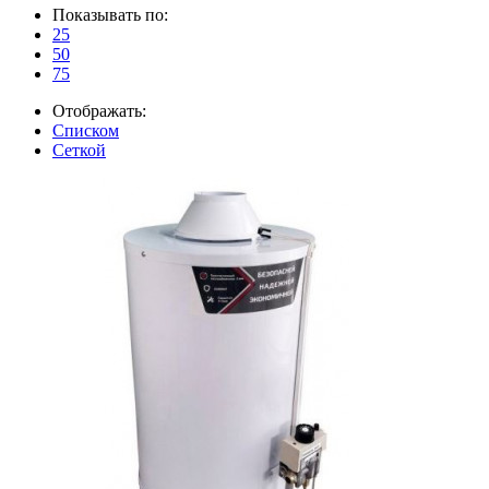
Показывать по:
25
50
75
Отображать:
Списком
Сеткой