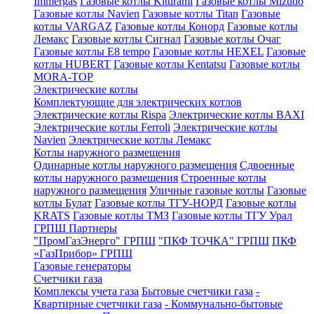
Immergas
Газовые котлы Kiturami
Газовые котлы Mizudo
Газовые котлы Navien
Газовые котлы Titan
Газовые
котлы VARGAZ
Газовые котлы Конорд
Газовые котлы
Лемакс
Газовые котлы Сигнал
Газовые котлы Очаг
Газовые котлы E8 tempo
Газовые котлы HEXEL
Газовые
котлы HUBERT
Газовые котлы Kentatsu
Газовые котлы
MORA-TOP
Электрические котлы
Комплектующие для электрических котлов
Электрические котлы Rispa
Электрические котлы BAXI
Электрические котлы Ferroli
Электрические котлы
Navien
Электрические котлы Лемакс
Котлы наружного размещения
Одинарные котлы наружного размещения
Сдвоенные
котлы наружного размещения
Строенные котлы
наружного размещения
Уличные газовые котлы
Газовые
котлы Булат
Газовые котлы ТГУ-НОРД
Газовые котлы
KRATS
Газовые котлы ТМЗ
Газовые котлы ТГУ Урал
ГРПШ Партнеры
"ПромГазЭнерго" ГРПШ
"ПКФ ТОЧКА" ГРПШ
ПКФ
«ГазПрибор» ГРПШ
Газовые генераторы
Счетчики газа
Комплексы учета газа
Бытовые счетчики газа
-
Квартирные счетчики газа
- Коммунально-бытовые