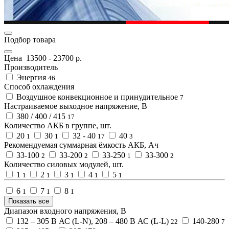
Подбор товара
Цена
13500
-
23700
р.
Производитель
Энергия
46
Способ охлаждения
Воздушное конвекционное и принудительное
7
Настраиваемое выходное напряжение, В
380 / 400 / 415
17
Количество АКБ в группе, шт.
20
30
32 - 40
40
1
1
17
3
Рекомендуемая суммарная ёмкость АКБ, Ач
33-100
33-200
33-250
33-300
2
2
1
2
Количество силовых модулей, шт.
1
2
3
4
5
1
1
1
1
1
6
7
8
1
1
1
Показать все
Диапазон входного напряжения, В
132 – 305 В АС (L-N), 208 – 480 В АС (L-L)
140-280
22
7