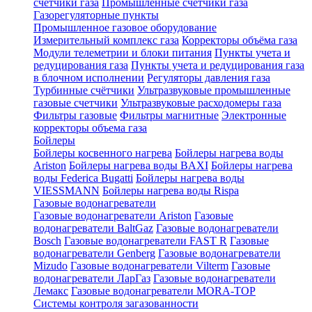
счетчики газа
Промышленные счетчики газа
Газорегуляторные пункты
Промышленное газовое оборудование
Измерительный комплекс газа
Корректоры объёма газа
Модули телеметрии и блоки питания
Пункты учета и
редуцирования газа
Пункты учета и редуцирования газа
в блочном исполнении
Регуляторы давления газа
Турбинные счётчики
Ультразвуковые промышленные
газовые счетчики
Ультразвуковые расходомеры газа
Фильтры газовые
Фильтры магнитные
Электронные
корректоры объема газа
Бойлеры
Бойлеры косвенного нагрева
Бойлеры нагрева воды
Ariston
Бойлеры нагрева воды BAXI
Бойлеры нагрева
воды Federica Bugatti
Бойлеры нагрева воды
VIESSMANN
Бойлеры нагрева воды Rispa
Газовые водонагреватели
Газовые водонагреватели Ariston
Газовые
водонагреватели BaltGaz
Газовые водонагреватели
Bosch
Газовые водонагреватели FAST R
Газовые
водонагреватели Genberg
Газовые водонагреватели
Mizudo
Газовые водонагреватели Vilterm
Газовые
водонагреватели ЛарГаз
Газовые водонагреватели
Лемакс
Газовые водонагреватели MORA-TOP
Системы контроля загазованности