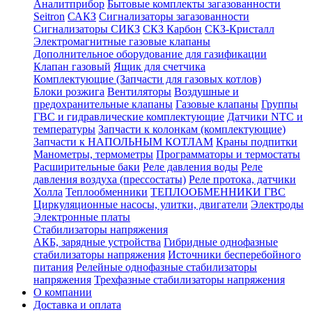
Аналитприбор
Бытовые комплекты загазованности
Seitron
САКЗ
Сигнализаторы загазованности
Сигнализаторы СИКЗ
СКЗ Карбон
СКЗ-Кристалл
Электромагнитные газовые клапаны
Дополнительное оборудование для газификации
Клапан газовый
Ящик для счетчика
Комплектующие (Запчасти для газовых котлов)
Блоки розжига
Вентиляторы
Воздушные и
предохранительные клапаны
Газовые клапаны
Группы
ГВС и гидравлические комплектующие
Датчики NTC и
температуры
Запчасти к колонкам (комплектующие)
Запчасти к НАПОЛЬНЫМ КОТЛАМ
Краны подпитки
Манометры, термометры
Программаторы и термостаты
Расширительные баки
Реле давления воды
Реле
давления воздуха (прессостаты)
Реле протока, датчики
Холла
Теплообменники
ТЕПЛООБМЕННИКИ ГВС
Циркуляционные насосы, улитки, двигатели
Электроды
Электронные платы
Стабилизаторы напряжения
АКБ, зарядные устройства
Гибридные однофазные
стабилизаторы напряжения
Источники бесперебойного
питания
Релейные однофазные стабилизаторы
напряжения
Трехфазные стабилизаторы напряжения
О компании
Доставка и оплата