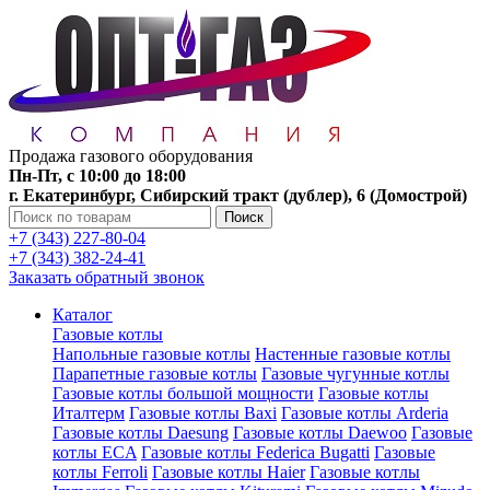
Продажа газового оборудования
Пн-Пт, с 10:00 до 18:00
г. Екатеринбург, Сибирский тракт (дублер), 6 (Домострой)
Поиск
+7 (343) 227-80-04
+7 (343) 382-24-41
Заказать обратный звонок
Каталог
Газовые котлы
Напольные газовые котлы
Настенные газовые котлы
Парапетные газовые котлы
Газовые чугунные котлы
Газовые котлы большой мощности
Газовые котлы
Италтерм
Газовые котлы Baxi
Газовые котлы Arderia
Газовые котлы Daesung
Газовые котлы Daewoo
Газовые
котлы ECA
Газовые котлы Federica Bugatti
Газовые
котлы Ferroli
Газовые котлы Haier
Газовые котлы