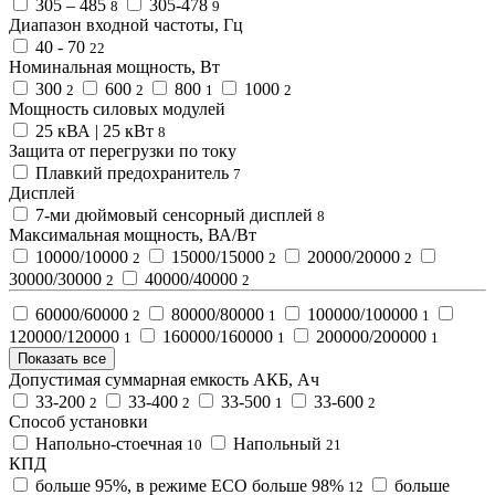
305 – 485
305-478
8
9
Диапазон входной частоты, Гц
40 - 70
22
Номинальная мощность, Вт
300
600
800
1000
2
2
1
2
Мощность силовых модулей
25 кВА | 25 кВт
8
Защита от перегрузки по току
Плавкий предохранитель
7
Дисплей
7-ми дюймовый сенсорный дисплей
8
Максимальная мощность, ВА/Вт
10000/10000
15000/15000
20000/20000
2
2
2
30000/30000
40000/40000
2
2
60000/60000
80000/80000
100000/100000
2
1
1
120000/120000
160000/160000
200000/200000
1
1
1
Показать все
Допустимая суммарная емкость АКБ, Ач
33-200
33-400
33-500
33-600
2
2
1
2
Способ установки
Напольно-стоечная
Напольный
10
21
КПД
больше 95%, в режиме ECO больше 98%
больше
12