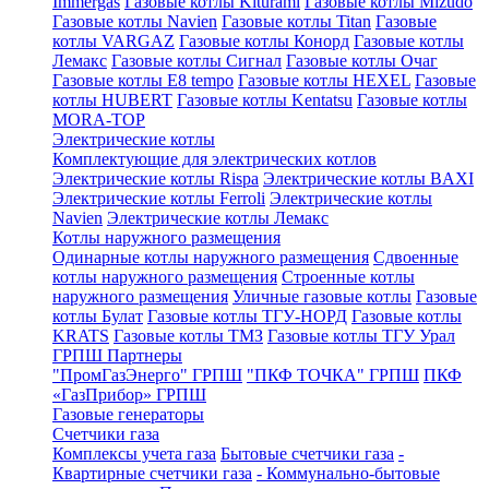
Immergas
Газовые котлы Kiturami
Газовые котлы Mizudo
Газовые котлы Navien
Газовые котлы Titan
Газовые
котлы VARGAZ
Газовые котлы Конорд
Газовые котлы
Лемакс
Газовые котлы Сигнал
Газовые котлы Очаг
Газовые котлы E8 tempo
Газовые котлы HEXEL
Газовые
котлы HUBERT
Газовые котлы Kentatsu
Газовые котлы
MORA-TOP
Электрические котлы
Комплектующие для электрических котлов
Электрические котлы Rispa
Электрические котлы BAXI
Электрические котлы Ferroli
Электрические котлы
Navien
Электрические котлы Лемакс
Котлы наружного размещения
Одинарные котлы наружного размещения
Сдвоенные
котлы наружного размещения
Строенные котлы
наружного размещения
Уличные газовые котлы
Газовые
котлы Булат
Газовые котлы ТГУ-НОРД
Газовые котлы
KRATS
Газовые котлы ТМЗ
Газовые котлы ТГУ Урал
ГРПШ Партнеры
"ПромГазЭнерго" ГРПШ
"ПКФ ТОЧКА" ГРПШ
ПКФ
«ГазПрибор» ГРПШ
Газовые генераторы
Счетчики газа
Комплексы учета газа
Бытовые счетчики газа
-
Квартирные счетчики газа
- Коммунально-бытовые