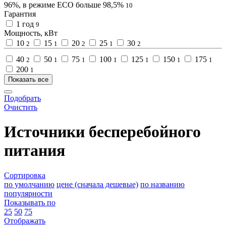
96%, в режиме ECO больше 98,5%
10
Гарантия
1 год
9
Мощность, кВт
10
15
20
25
30
2
1
2
1
2
40
50
75
100
125
150
175
2
1
1
1
1
1
1
200
1
Показать все
Подобрать
Очистить
Источники бесперебойного
питания
Сортировка
по умолчанию
цене (сначала дешевые)
по названию
популярности
Показывать по
25
50
75
Отображать