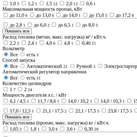
1,0
1,2
1,5
2,0
0,6
5
1
12
12
1
Максимальная мощность пропан, кВт
до 11,0
до 13,0
до 14,0
до 15,0
до 17,2
6
6
1
5
6
до 2,8
до 6,0
до 6,5
до 8,0
1
2
1
3
Показать все
Расход топлива (метан, макс. нагрузка) м³ / кВт.ч.
2,2
2,4
4,0
4,8
0,40
2
1
6
1
21
Вольтметр
Все
есть
3
Способ запуска
Все
Автоматический
Ручной
Электростарте
21
3
Автоматический регулятор напряжения
Все
есть
31
Количество цилиндров
1
2
7
24
Мощность двигателя л.с. / кВт
6,1 / 4,5
11,7 / 8,6
14,0 / 10,2
14,0 / 10,3
15
1
1
1
1
17,0 / 12,5
21,1 / 17,5
22,1 / 17,5
23,8 / 17,5
1
2
5
5
Показать все
Расход топлива (пропан, макс. нагрузка) кг / кВт.ч.
1,65
1,8
3,0
3,6
0,30
2
1
6
1
20