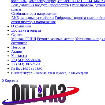
колонкам (комплектующие)
Запчасти к НАПОЛЬНЫМ 
Реле давления воздуха (прессостаты)
Реле протока, датчи
платы
Стабилизаторы напряжения
АКБ, зарядные устройства
Гибридные однофазные стаби
стабилизаторы напряжения
О компании
Доставка и оплата
Сервис
Монтаж ГРПШ
Ремонт газовых котлов
Установка и подк
счетчиков
Новости
Акции
Контакты
+7 (343) 227-80-04
+7 (343) 382-24-41
Пн-Пт, с 10:00 до 18:00
г. Екатеринбург, Сибирский тракт (дублер), 6 (Домострой)
0
Корзина