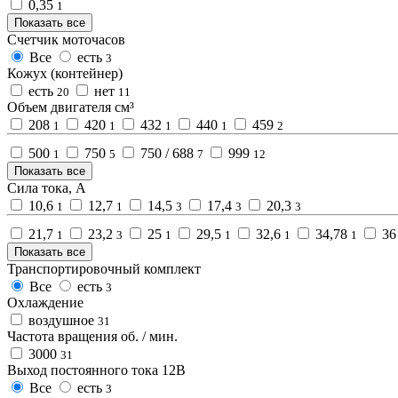
0,35
1
Показать все
Счетчик моточасов
Все
есть
3
Кожух (контейнер)
есть
нет
20
11
Объем двигателя см³
208
420
432
440
459
1
1
1
1
2
500
750
750 / 688
999
1
5
7
12
Показать все
Сила тока, А
10,6
12,7
14,5
17,4
20,3
1
1
3
3
3
21,7
23,2
25
29,5
32,6
34,78
3
1
3
1
1
1
1
Показать все
Транспортировочный комплект
Все
есть
3
Охлаждение
воздушное
31
Частота вращения об. / мин.
3000
31
Выход постоянного тока 12В
Все
есть
3