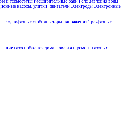
ры и термостаты
Расширительные баки
Реле давления воды
ионные насосы, улитки, двигатели
Электроды
Электронные
ные однофазные стабилизаторы напряжения
Трехфазные
ование газоснабжения дома
Поверка и ремонт газовых