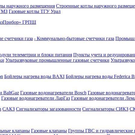
лы наружного размещения
Строенные котлы наружного размещ
 ТМЗ
Газовые котлы ТГУ Урал
азПрибор» ГРПШ
е счетчики газа
- Коммунально-бытовые счетчики газа
Промышле
дули телеметрии и блоки питания
Пункты учета и редуцировани
ки
Ультразвуковые промышленные газовые счетчики
Ультразвук
on
Бойлеры нагрева воды BAXI
Бойлеры нагрева воды Federica Bu
и BaltGaz
Газовые водонагреватели Bosch
Газовые водонагреват
Газовые водонагреватели ЛарГаз
Газовые водонагреватели Лем
n
САКЗ
Сигнализаторы загазованности
Сигнализаторы СИКЗ
СК
льные клапаны
Газовые клапаны
Группы ГВС и гидравлические