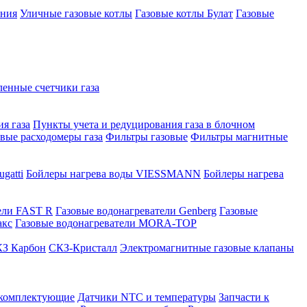
ения
Уличные газовые котлы
Газовые котлы Булат
Газовые
нные счетчики газа
я газа
Пункты учета и редуцирования газа в блочном
овые расходомеры газа
Фильтры газовые
Фильтры магнитные
gatti
Бойлеры нагрева воды VIESSMANN
Бойлеры нагрева
ели FAST R
Газовые водонагреватели Genberg
Газовые
акс
Газовые водонагреватели MORA-TOP
З Карбон
СКЗ-Кристалл
Электромагнитные газовые клапаны
 комплектующие
Датчики NTC и температуры
Запчасти к