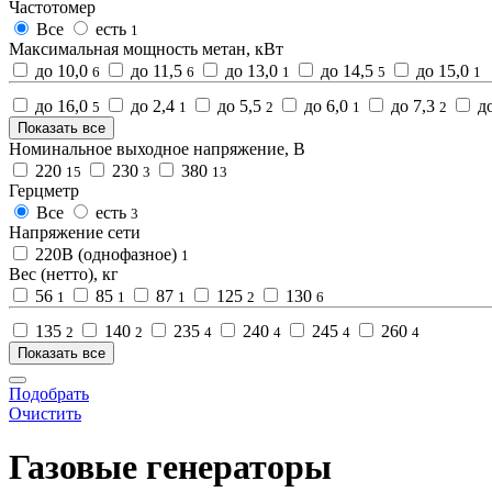
Частотомер
Все
есть
1
Максимальная мощность метан, кВт
до 10,0
до 11,5
до 13,0
до 14,5
до 15,0
6
6
1
5
1
до 16,0
до 2,4
до 5,5
до 6,0
до 7,3
до
5
1
2
1
2
Показать все
Номинальное выходное напряжение, В
220
230
380
15
3
13
Герцметр
Все
есть
3
Напряжение сети
220В (однофазное)
1
Вес (нетто), кг
56
85
87
125
130
1
1
1
2
6
135
140
235
240
245
260
2
2
4
4
4
4
Показать все
Подобрать
Очистить
Газовые генераторы