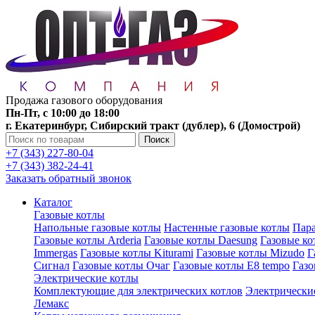
Продажа газового оборудования
Пн-Пт, с 10:00 до 18:00
г. Екатеринбург, Сибирский тракт (дублер), 6 (Домострой)
Поиск
+7 (343) 227-80-04
+7 (343) 382-24-41
Заказать обратный звонок
Каталог
Газовые котлы
Напольные газовые котлы
Настенные газовые котлы
Пара
Газовые котлы Arderia
Газовые котлы Daesung
Газовые к
Immergas
Газовые котлы Kiturami
Газовые котлы Mizudo
Г
Сигнал
Газовые котлы Очаг
Газовые котлы E8 tempo
Газ
Электрические котлы
Комплектующие для электрических котлов
Электрические
Лемакс