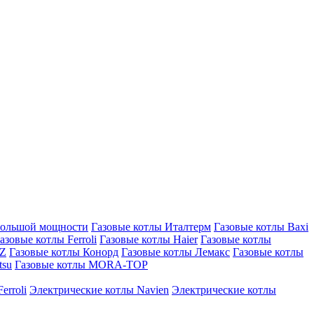
большой мощности
Газовые котлы Италтерм
Газовые котлы Baxi
азовые котлы Ferroli
Газовые котлы Haier
Газовые котлы
AZ
Газовые котлы Конорд
Газовые котлы Лемакс
Газовые котлы
tsu
Газовые котлы MORA-TOP
erroli
Электрические котлы Navien
Электрические котлы