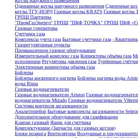
Котлы наружного размещения
Одинарные котлы наружного размещения
Сдвоенные кот
котлы ТГУ-НОРД
Газовые котлы KRATS
Газовые котлы
ГРПШ Партнеры
"ПромГазЭнерго" ГРПШ
"ПКФ ТОЧКА" ГРПШ
ПКФ «Г
Газовые генераторы
Счетчики газа
Комплексы учета газа
Бытовые счетчики газа
- Квартирны
Газорегуляторные пункты
Промышленное газовое оборудование
Измерительный комплекс газа
Корректоры объёма газа
Мо
исполнении
Регуляторы давления газа
Турбинные счётчи
Электронные корректоры объема газа
Бойлеры
Бойлеры косвенного нагрева
Бойлеры нагрева воды Arist
воды Rispa
Газовые водонагреватели
Газовые водонагреватели Ariston
Газовые водонагревател
водонагреватели Mizudo
Газовые водонагреватели Vilterm
Системы контроля загазованности
Аналитприбор
Бытовые комплекты загазованности Seitro
Дополнительное оборудование для газификации
Клапан газовый
Ящик для счетчика
Комплектующие (Запчасти для газовых котлов)
Блоки розжига
Вентиляторы
Воздушные и предохраните