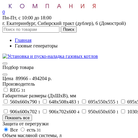
0
Пн-Пт, с 10:00 до 18:00
г. Екатеринбург, Сибирский тракт (дублер), 6 (Домострой)
Поиск
Главная
Газовые генераторы
Подбор товара
Цена
89966
-
494204
р.
Производитель
REG
31
Габаритные размеры (ДхШхВ), мм
560x660x790
648х508х483
695x550х555
695х
1
1
1
906х600х702
906х702х600
950х650х650
1030
1
4
1
Показать все
Защита от перегрузки
Все
есть
31
Объем масляной системы, л