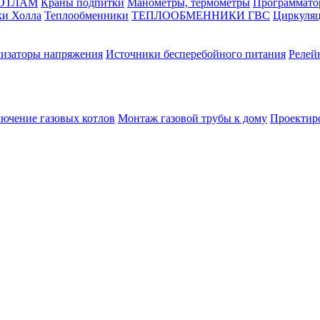
КОТЛАМ
Краны подпитки
Манометры, термометры
Программато
ки Холла
Теплообменники
ТЕПЛООБМЕННИКИ ГВС
Циркуляц
лизаторы напряжения
Источники бесперебойного питания
Релей
лючение газовых котлов
Монтаж газовой трубы к дому
Проектир