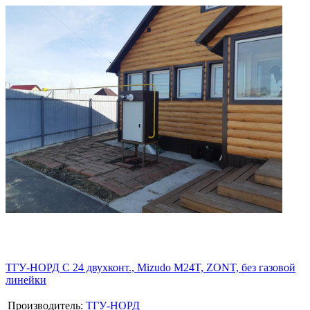
ТГУ-НОРД С 24 двухконт., Mizudo M24T, ZONT, без газовой
линейки
Производитель:
ТГУ-НОРД