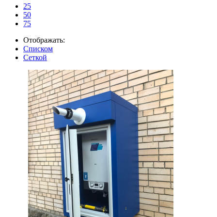
25
50
75
Отображать:
Списком
Сеткой