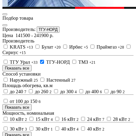
Подбор товара
Производитель:
ТГУ-НОРД
Цена
141500
-
241900
р.
Производитель
KRATS
Булат
Ирбис
Праймгаз
+13
+20
+5
+28
Сириус
+15
ТГУ Урал
ТГУ-НОРД
ТМЗ
+33
+21
Показать все
Способ установки
Наружный
Настенный
25
27
Площадь обогрева, кв.м
до 240
до 260
до 300
до 400
до 90
7
2
4
6
2
от 100 до 150
6
Показать все
Мощность, номинальная
10 кВт
15 кВт
16 кВт
24 кВт
28 кВт
2
4
2
7
2
30 кВт
30 кВт
40 кВт
40 кВт
3
1
4
2
Показать все