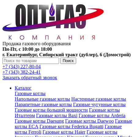
Продажа газового оборудования
Пн-Пт, с 10:00 до 18:00
г. Екатеринбург, Сибирский тракт (дублер), 6 (Домострой)
Поиск
+7 (343) 227-80-04
+7 (343) 382-24-41
Заказать обратный звонок
Каталог
Газовые котлы
Напольные газовые котлы
Настенные газовые котлы
Парапетные газовые котлы
Газовые чугунные котлы
Газовые котлы большой мощности
Газовые котлы
Италтерм
Газовые котлы Baxi
Газовые котлы Arderia
Газовые котлы Daesung
Газовые котлы Daewoo
Газовые
котлы ECA
Газовые котлы Federica Bugatti
Газовые
котлы Ferroli
Газовые котлы Haier
Газовые котлы