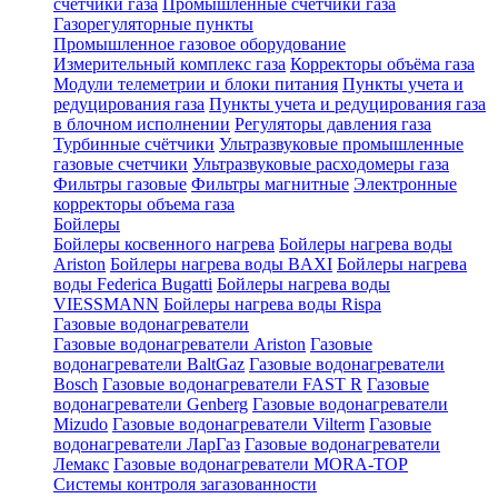
счетчики газа
Промышленные счетчики газа
Газорегуляторные пункты
Промышленное газовое оборудование
Измерительный комплекс газа
Корректоры объёма газа
Модули телеметрии и блоки питания
Пункты учета и
редуцирования газа
Пункты учета и редуцирования газа
в блочном исполнении
Регуляторы давления газа
Турбинные счётчики
Ультразвуковые промышленные
газовые счетчики
Ультразвуковые расходомеры газа
Фильтры газовые
Фильтры магнитные
Электронные
корректоры объема газа
Бойлеры
Бойлеры косвенного нагрева
Бойлеры нагрева воды
Ariston
Бойлеры нагрева воды BAXI
Бойлеры нагрева
воды Federica Bugatti
Бойлеры нагрева воды
VIESSMANN
Бойлеры нагрева воды Rispa
Газовые водонагреватели
Газовые водонагреватели Ariston
Газовые
водонагреватели BaltGaz
Газовые водонагреватели
Bosch
Газовые водонагреватели FAST R
Газовые
водонагреватели Genberg
Газовые водонагреватели
Mizudo
Газовые водонагреватели Vilterm
Газовые
водонагреватели ЛарГаз
Газовые водонагреватели
Лемакс
Газовые водонагреватели MORA-TOP
Системы контроля загазованности