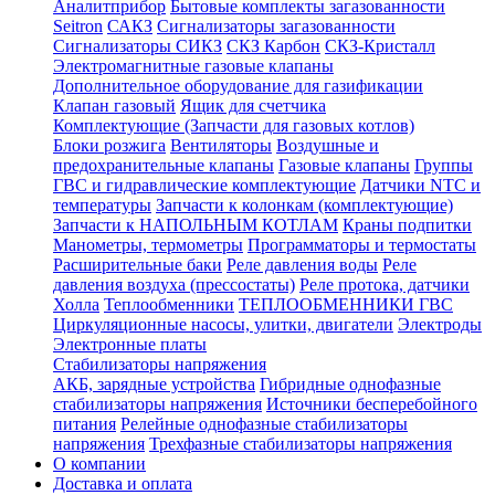
Аналитприбор
Бытовые комплекты загазованности
Seitron
САКЗ
Сигнализаторы загазованности
Сигнализаторы СИКЗ
СКЗ Карбон
СКЗ-Кристалл
Электромагнитные газовые клапаны
Дополнительное оборудование для газификации
Клапан газовый
Ящик для счетчика
Комплектующие (Запчасти для газовых котлов)
Блоки розжига
Вентиляторы
Воздушные и
предохранительные клапаны
Газовые клапаны
Группы
ГВС и гидравлические комплектующие
Датчики NTC и
температуры
Запчасти к колонкам (комплектующие)
Запчасти к НАПОЛЬНЫМ КОТЛАМ
Краны подпитки
Манометры, термометры
Программаторы и термостаты
Расширительные баки
Реле давления воды
Реле
давления воздуха (прессостаты)
Реле протока, датчики
Холла
Теплообменники
ТЕПЛООБМЕННИКИ ГВС
Циркуляционные насосы, улитки, двигатели
Электроды
Электронные платы
Стабилизаторы напряжения
АКБ, зарядные устройства
Гибридные однофазные
стабилизаторы напряжения
Источники бесперебойного
питания
Релейные однофазные стабилизаторы
напряжения
Трехфазные стабилизаторы напряжения
О компании
Доставка и оплата