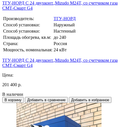
ТГУ-НОРД С 24 двухконт.,Mizudo M24T, со счетчиком газа
СМТ-Смарт G4
Производитель:
ТГУ-НОРД
Способ установки:
Наружный
Способ установки:
Настенный
Площадь обогрева, кв.м:
до 240
Страна:
Россия
Мощность, номинальная:
24 кВт
ТГУ-НОРД С 24 двухконт.,Mizudo M24T, со счетчиком газа
СМТ-Смарт G4
Цена:
201 400 р.
В наличии
В корзину
Добавить в сравнение
Добавить в избранное