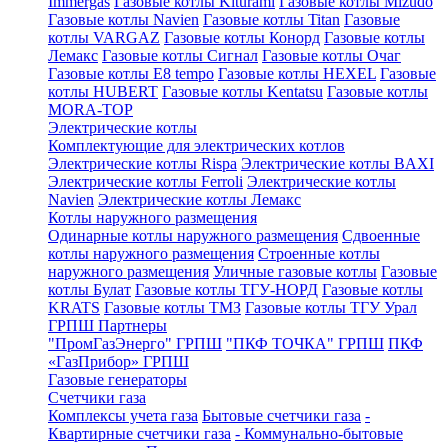
Immergas
Газовые котлы Kiturami
Газовые котлы Mizudo
Газовые котлы Navien
Газовые котлы Titan
Газовые
котлы VARGAZ
Газовые котлы Конорд
Газовые котлы
Лемакс
Газовые котлы Сигнал
Газовые котлы Очаг
Газовые котлы E8 tempo
Газовые котлы HEXEL
Газовые
котлы HUBERT
Газовые котлы Kentatsu
Газовые котлы
MORA-TOP
Электрические котлы
Комплектующие для электрических котлов
Электрические котлы Rispa
Электрические котлы BAXI
Электрические котлы Ferroli
Электрические котлы
Navien
Электрические котлы Лемакс
Котлы наружного размещения
Одинарные котлы наружного размещения
Сдвоенные
котлы наружного размещения
Строенные котлы
наружного размещения
Уличные газовые котлы
Газовые
котлы Булат
Газовые котлы ТГУ-НОРД
Газовые котлы
KRATS
Газовые котлы ТМЗ
Газовые котлы ТГУ Урал
ГРПШ Партнеры
"ПромГазЭнерго" ГРПШ
"ПКФ ТОЧКА" ГРПШ
ПКФ
«ГазПрибор» ГРПШ
Газовые генераторы
Счетчики газа
Комплексы учета газа
Бытовые счетчики газа
-
Квартирные счетчики газа
- Коммунально-бытовые