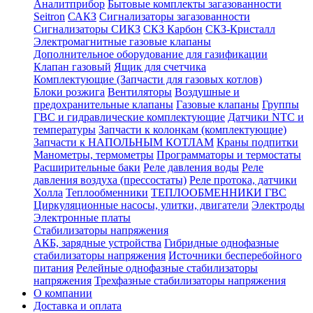
Аналитприбор
Бытовые комплекты загазованности
Seitron
САКЗ
Сигнализаторы загазованности
Сигнализаторы СИКЗ
СКЗ Карбон
СКЗ-Кристалл
Электромагнитные газовые клапаны
Дополнительное оборудование для газификации
Клапан газовый
Ящик для счетчика
Комплектующие (Запчасти для газовых котлов)
Блоки розжига
Вентиляторы
Воздушные и
предохранительные клапаны
Газовые клапаны
Группы
ГВС и гидравлические комплектующие
Датчики NTC и
температуры
Запчасти к колонкам (комплектующие)
Запчасти к НАПОЛЬНЫМ КОТЛАМ
Краны подпитки
Манометры, термометры
Программаторы и термостаты
Расширительные баки
Реле давления воды
Реле
давления воздуха (прессостаты)
Реле протока, датчики
Холла
Теплообменники
ТЕПЛООБМЕННИКИ ГВС
Циркуляционные насосы, улитки, двигатели
Электроды
Электронные платы
Стабилизаторы напряжения
АКБ, зарядные устройства
Гибридные однофазные
стабилизаторы напряжения
Источники бесперебойного
питания
Релейные однофазные стабилизаторы
напряжения
Трехфазные стабилизаторы напряжения
О компании
Доставка и оплата