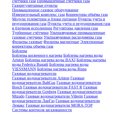
счетчики газа
Промышленные счетчики газа
Газорегуляторные пункты
Промышленное газовое оборудование
Измерительный комплекс газа
Корректоры объёма газа
Модули телеметрии и блоки питания
Пункты учета и
редуцирования газа
Пункты учета и редуцирования газа
в блочном исполнении
Регуляторы давления газа
Турбинные счётчики
Ультразвуковые промышленные
газовые счетчики
Ультразвуковые расходомеры газа
Фильтры газовые
Фильтры магнитные
Электронные
корректоры объема газа
Бойлеры
Бойлеры косвенного нагрева
Бойлеры нагрева воды
Ariston
Бойлеры нагрева воды BAXI
Бойлеры нагрева
воды Federica Bugatti
Бойлеры нагрева воды
VIESSMANN
Бойлеры нагрева воды Rispa
Газовые водонагреватели
Газовые водонагреватели Ariston
Газовые
водонагреватели BaltGaz
Газовые водонагреватели
Bosch
Газовые водонагреватели FAST R
Газовые
водонагреватели Genberg
Газовые водонагреватели
Mizudo
Газовые водонагреватели Vilterm
Газовые
водонагреватели ЛарГаз
Газовые водонагреватели
Лемакс
Газовые водонагреватели MORA-TOP
Системы контроля загазованности