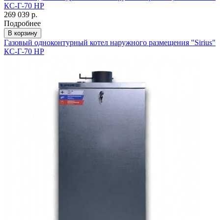
КС-Г-70 НР
269 039 р.
Подробнее
В корзину
Газовый одноконтурный котел наружного размещения "Sirius"
КС-Г-70 НР