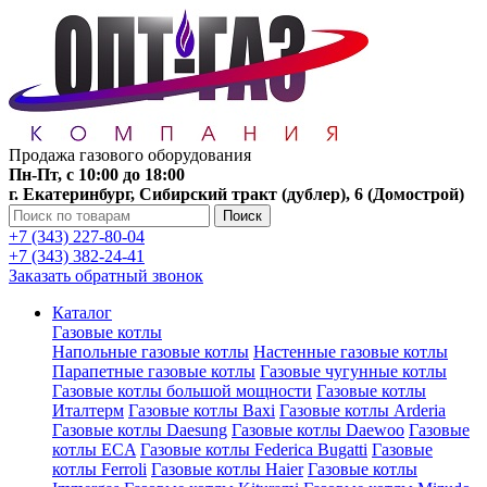
Продажа газового оборудования
Пн-Пт, с 10:00 до 18:00
г. Екатеринбург, Сибирский тракт (дублер), 6 (Домострой)
Поиск
+7 (343) 227-80-04
+7 (343) 382-24-41
Заказать обратный звонок
Каталог
Газовые котлы
Напольные газовые котлы
Настенные газовые котлы
Парапетные газовые котлы
Газовые чугунные котлы
Газовые котлы большой мощности
Газовые котлы
Италтерм
Газовые котлы Baxi
Газовые котлы Arderia
Газовые котлы Daesung
Газовые котлы Daewoo
Газовые
котлы ECA
Газовые котлы Federica Bugatti
Газовые
котлы Ferroli
Газовые котлы Haier
Газовые котлы