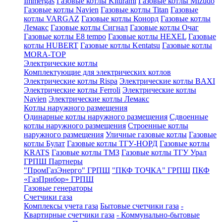
Immergas
Газовые котлы Kiturami
Газовые котлы Mizudo
Газовые котлы Navien
Газовые котлы Titan
Газовые
котлы VARGAZ
Газовые котлы Конорд
Газовые котлы
Лемакс
Газовые котлы Сигнал
Газовые котлы Очаг
Газовые котлы E8 tempo
Газовые котлы HEXEL
Газовые
котлы HUBERT
Газовые котлы Kentatsu
Газовые котлы
MORA-TOP
Электрические котлы
Комплектующие для электрических котлов
Электрические котлы Rispa
Электрические котлы BAXI
Электрические котлы Ferroli
Электрические котлы
Navien
Электрические котлы Лемакс
Котлы наружного размещения
Одинарные котлы наружного размещения
Сдвоенные
котлы наружного размещения
Строенные котлы
наружного размещения
Уличные газовые котлы
Газовые
котлы Булат
Газовые котлы ТГУ-НОРД
Газовые котлы
KRATS
Газовые котлы ТМЗ
Газовые котлы ТГУ Урал
ГРПШ Партнеры
"ПромГазЭнерго" ГРПШ
"ПКФ ТОЧКА" ГРПШ
ПКФ
«ГазПрибор» ГРПШ
Газовые генераторы
Счетчики газа
Комплексы учета газа
Бытовые счетчики газа
-
Квартирные счетчики газа
- Коммунально-бытовые