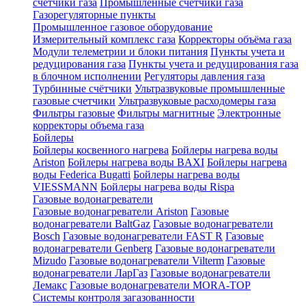
счетчики газа
Промышленные счетчики газа
Газорегуляторные пункты
Промышленное газовое оборудование
Измерительный комплекс газа
Корректоры объёма газа
Модули телеметрии и блоки питания
Пункты учета и
редуцирования газа
Пункты учета и редуцирования газа
в блочном исполнении
Регуляторы давления газа
Турбинные счётчики
Ультразвуковые промышленные
газовые счетчики
Ультразвуковые расходомеры газа
Фильтры газовые
Фильтры магнитные
Электронные
корректоры объема газа
Бойлеры
Бойлеры косвенного нагрева
Бойлеры нагрева воды
Ariston
Бойлеры нагрева воды BAXI
Бойлеры нагрева
воды Federica Bugatti
Бойлеры нагрева воды
VIESSMANN
Бойлеры нагрева воды Rispa
Газовые водонагреватели
Газовые водонагреватели Ariston
Газовые
водонагреватели BaltGaz
Газовые водонагреватели
Bosch
Газовые водонагреватели FAST R
Газовые
водонагреватели Genberg
Газовые водонагреватели
Mizudo
Газовые водонагреватели Vilterm
Газовые
водонагреватели ЛарГаз
Газовые водонагреватели
Лемакс
Газовые водонагреватели MORA-TOP
Системы контроля загазованности