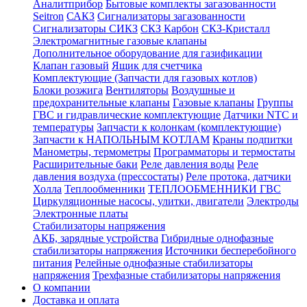
Аналитприбор
Бытовые комплекты загазованности
Seitron
САКЗ
Сигнализаторы загазованности
Сигнализаторы СИКЗ
СКЗ Карбон
СКЗ-Кристалл
Электромагнитные газовые клапаны
Дополнительное оборудование для газификации
Клапан газовый
Ящик для счетчика
Комплектующие (Запчасти для газовых котлов)
Блоки розжига
Вентиляторы
Воздушные и
предохранительные клапаны
Газовые клапаны
Группы
ГВС и гидравлические комплектующие
Датчики NTC и
температуры
Запчасти к колонкам (комплектующие)
Запчасти к НАПОЛЬНЫМ КОТЛАМ
Краны подпитки
Манометры, термометры
Программаторы и термостаты
Расширительные баки
Реле давления воды
Реле
давления воздуха (прессостаты)
Реле протока, датчики
Холла
Теплообменники
ТЕПЛООБМЕННИКИ ГВС
Циркуляционные насосы, улитки, двигатели
Электроды
Электронные платы
Стабилизаторы напряжения
АКБ, зарядные устройства
Гибридные однофазные
стабилизаторы напряжения
Источники бесперебойного
питания
Релейные однофазные стабилизаторы
напряжения
Трехфазные стабилизаторы напряжения
О компании
Доставка и оплата