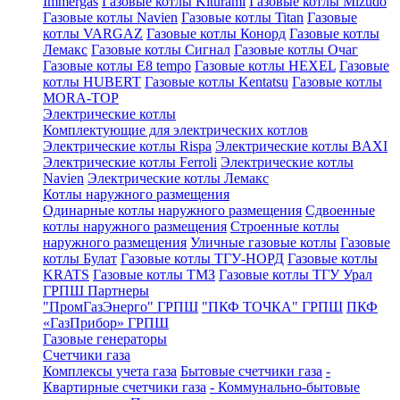
Immergas
Газовые котлы Kiturami
Газовые котлы Mizudo
Газовые котлы Navien
Газовые котлы Titan
Газовые
котлы VARGAZ
Газовые котлы Конорд
Газовые котлы
Лемакс
Газовые котлы Сигнал
Газовые котлы Очаг
Газовые котлы E8 tempo
Газовые котлы HEXEL
Газовые
котлы HUBERT
Газовые котлы Kentatsu
Газовые котлы
MORA-TOP
Электрические котлы
Комплектующие для электрических котлов
Электрические котлы Rispa
Электрические котлы BAXI
Электрические котлы Ferroli
Электрические котлы
Navien
Электрические котлы Лемакс
Котлы наружного размещения
Одинарные котлы наружного размещения
Сдвоенные
котлы наружного размещения
Строенные котлы
наружного размещения
Уличные газовые котлы
Газовые
котлы Булат
Газовые котлы ТГУ-НОРД
Газовые котлы
KRATS
Газовые котлы ТМЗ
Газовые котлы ТГУ Урал
ГРПШ Партнеры
"ПромГазЭнерго" ГРПШ
"ПКФ ТОЧКА" ГРПШ
ПКФ
«ГазПрибор» ГРПШ
Газовые генераторы
Счетчики газа
Комплексы учета газа
Бытовые счетчики газа
-
Квартирные счетчики газа
- Коммунально-бытовые