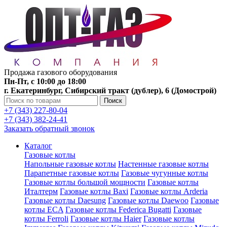
Продажа газового оборудования
Пн-Пт, с 10:00 до 18:00
г. Екатеринбург, Сибирский тракт (дублер), 6 (Домострой)
Поиск
+7 (343) 227-80-04
+7 (343) 382-24-41
Заказать обратный звонок
Каталог
Газовые котлы
Напольные газовые котлы
Настенные газовые котлы
Парапетные газовые котлы
Газовые чугунные котлы
Газовые котлы большой мощности
Газовые котлы
Италтерм
Газовые котлы Baxi
Газовые котлы Arderia
Газовые котлы Daesung
Газовые котлы Daewoo
Газовые
котлы ECA
Газовые котлы Federica Bugatti
Газовые
котлы Ferroli
Газовые котлы Haier
Газовые котлы