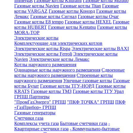
Immergas
Газовые котлы Kiturami
Газовые котлы Mizudo
Газовые котлы Navien
Газовые котлы Titan
Газовые
котлы VARGAZ
Газовые котлы Конорд
Газовые котлы
Лемакс
Газовые котлы Сигнал
Газовые котлы Очаг
Газовые котлы E8 tempo
Газовые котлы HEXEL
Газовые
котлы HUBERT
Газовые котлы Kentatsu
Газовые котлы
MORA-TOP
Электрические котлы
Комплектующие для электрических котлов
Электрические котлы Rispa
Электрические котлы BAXI
Электрические котлы Ferroli
Электрические котлы
Navien
Электрические котлы Лемакс
Котлы наружного размещения
Одинарные котлы наружного размещения
Сдвоенные
котлы наружного размещения
Строенные котлы
наружного размещения
Уличные газовые котлы
Газовые
котлы Булат
Газовые котлы ТГУ-НОРД
Газовые котлы
KRATS
Газовые котлы ТМЗ
Газовые котлы ТГУ Урал
ГРПШ Партнеры
"ПромГазЭнерго" ГРПШ
"ПКФ ТОЧКА" ГРПШ
ПКФ
«ГазПрибор» ГРПШ
Газовые генераторы
Счетчики газа
Комплексы учета газа
Бытовые счетчики газа
-
Квартирные счетчики газа
- Коммунально-бытовые