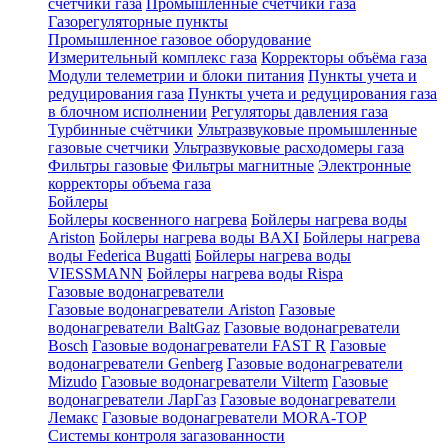
счетчики газа
Промышленные счетчики газа
Газорегуляторные пункты
Промышленное газовое оборудование
Измерительный комплекс газа
Корректоры объёма газа
Модули телеметрии и блоки питания
Пункты учета и
редуцирования газа
Пункты учета и редуцирования газа
в блочном исполнении
Регуляторы давления газа
Турбинные счётчики
Ультразвуковые промышленные
газовые счетчики
Ультразвуковые расходомеры газа
Фильтры газовые
Фильтры магнитные
Электронные
корректоры объема газа
Бойлеры
Бойлеры косвенного нагрева
Бойлеры нагрева воды
Ariston
Бойлеры нагрева воды BAXI
Бойлеры нагрева
воды Federica Bugatti
Бойлеры нагрева воды
VIESSMANN
Бойлеры нагрева воды Rispa
Газовые водонагреватели
Газовые водонагреватели Ariston
Газовые
водонагреватели BaltGaz
Газовые водонагреватели
Bosch
Газовые водонагреватели FAST R
Газовые
водонагреватели Genberg
Газовые водонагреватели
Mizudo
Газовые водонагреватели Vilterm
Газовые
водонагреватели ЛарГаз
Газовые водонагреватели
Лемакс
Газовые водонагреватели MORA-TOP
Системы контроля загазованности