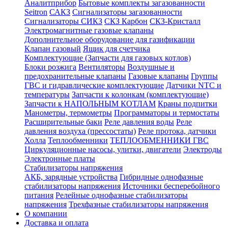
Аналитприбор
Бытовые комплекты загазованности
Seitron
САКЗ
Сигнализаторы загазованности
Сигнализаторы СИКЗ
СКЗ Карбон
СКЗ-Кристалл
Электромагнитные газовые клапаны
Дополнительное оборудование для газификации
Клапан газовый
Ящик для счетчика
Комплектующие (Запчасти для газовых котлов)
Блоки розжига
Вентиляторы
Воздушные и
предохранительные клапаны
Газовые клапаны
Группы
ГВС и гидравлические комплектующие
Датчики NTC и
температуры
Запчасти к колонкам (комплектующие)
Запчасти к НАПОЛЬНЫМ КОТЛАМ
Краны подпитки
Манометры, термометры
Программаторы и термостаты
Расширительные баки
Реле давления воды
Реле
давления воздуха (прессостаты)
Реле протока, датчики
Холла
Теплообменники
ТЕПЛООБМЕННИКИ ГВС
Циркуляционные насосы, улитки, двигатели
Электроды
Электронные платы
Стабилизаторы напряжения
АКБ, зарядные устройства
Гибридные однофазные
стабилизаторы напряжения
Источники бесперебойного
питания
Релейные однофазные стабилизаторы
напряжения
Трехфазные стабилизаторы напряжения
О компании
Доставка и оплата