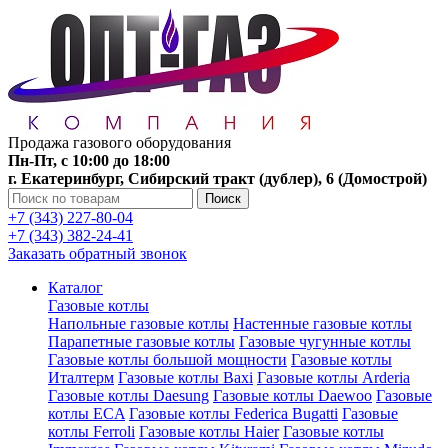
Продажа газового оборудования
Пн-Пт, с 10:00 до 18:00
г. Екатеринбург, Сибирский тракт (дублер), 6 (Домострой)
Поиск
+7 (343) 227-80-04
+7 (343) 382-24-41
Заказать обратный звонок
Каталог
Газовые котлы
Напольные газовые котлы
Настенные газовые котлы
Парапетные газовые котлы
Газовые чугунные котлы
Газовые котлы большой мощности
Газовые котлы
Италтерм
Газовые котлы Baxi
Газовые котлы Arderia
Газовые котлы Daesung
Газовые котлы Daewoo
Газовые
котлы ECA
Газовые котлы Federica Bugatti
Газовые
котлы Ferroli
Газовые котлы Haier
Газовые котлы