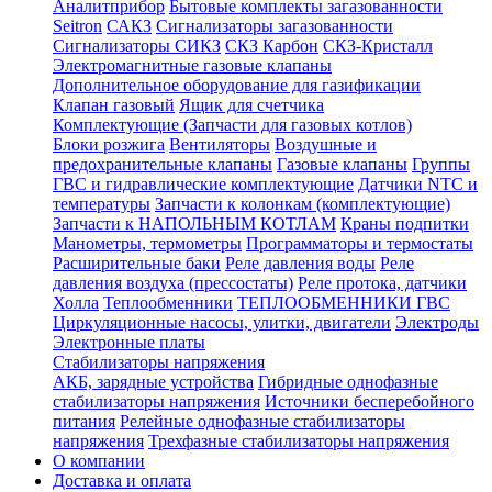
Аналитприбор
Бытовые комплекты загазованности
Seitron
САКЗ
Сигнализаторы загазованности
Сигнализаторы СИКЗ
СКЗ Карбон
СКЗ-Кристалл
Электромагнитные газовые клапаны
Дополнительное оборудование для газификации
Клапан газовый
Ящик для счетчика
Комплектующие (Запчасти для газовых котлов)
Блоки розжига
Вентиляторы
Воздушные и
предохранительные клапаны
Газовые клапаны
Группы
ГВС и гидравлические комплектующие
Датчики NTC и
температуры
Запчасти к колонкам (комплектующие)
Запчасти к НАПОЛЬНЫМ КОТЛАМ
Краны подпитки
Манометры, термометры
Программаторы и термостаты
Расширительные баки
Реле давления воды
Реле
давления воздуха (прессостаты)
Реле протока, датчики
Холла
Теплообменники
ТЕПЛООБМЕННИКИ ГВС
Циркуляционные насосы, улитки, двигатели
Электроды
Электронные платы
Стабилизаторы напряжения
АКБ, зарядные устройства
Гибридные однофазные
стабилизаторы напряжения
Источники бесперебойного
питания
Релейные однофазные стабилизаторы
напряжения
Трехфазные стабилизаторы напряжения
О компании
Доставка и оплата