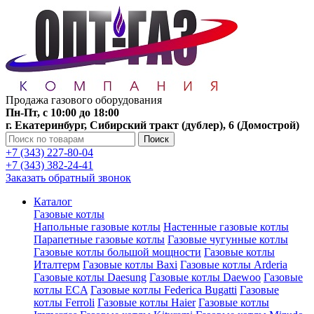
Продажа газового оборудования
Пн-Пт, с 10:00 до 18:00
г. Екатеринбург, Сибирский тракт (дублер), 6 (Домострой)
Поиск
+7 (343) 227-80-04
+7 (343) 382-24-41
Заказать обратный звонок
Каталог
Газовые котлы
Напольные газовые котлы
Настенные газовые котлы
Парапетные газовые котлы
Газовые чугунные котлы
Газовые котлы большой мощности
Газовые котлы
Италтерм
Газовые котлы Baxi
Газовые котлы Arderia
Газовые котлы Daesung
Газовые котлы Daewoo
Газовые
котлы ECA
Газовые котлы Federica Bugatti
Газовые
котлы Ferroli
Газовые котлы Haier
Газовые котлы