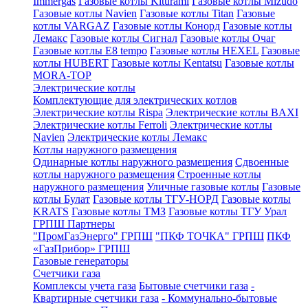
Immergas
Газовые котлы Kiturami
Газовые котлы Mizudo
Газовые котлы Navien
Газовые котлы Titan
Газовые
котлы VARGAZ
Газовые котлы Конорд
Газовые котлы
Лемакс
Газовые котлы Сигнал
Газовые котлы Очаг
Газовые котлы E8 tempo
Газовые котлы HEXEL
Газовые
котлы HUBERT
Газовые котлы Kentatsu
Газовые котлы
MORA-TOP
Электрические котлы
Комплектующие для электрических котлов
Электрические котлы Rispa
Электрические котлы BAXI
Электрические котлы Ferroli
Электрические котлы
Navien
Электрические котлы Лемакс
Котлы наружного размещения
Одинарные котлы наружного размещения
Сдвоенные
котлы наружного размещения
Строенные котлы
наружного размещения
Уличные газовые котлы
Газовые
котлы Булат
Газовые котлы ТГУ-НОРД
Газовые котлы
KRATS
Газовые котлы ТМЗ
Газовые котлы ТГУ Урал
ГРПШ Партнеры
"ПромГазЭнерго" ГРПШ
"ПКФ ТОЧКА" ГРПШ
ПКФ
«ГазПрибор» ГРПШ
Газовые генераторы
Счетчики газа
Комплексы учета газа
Бытовые счетчики газа
-
Квартирные счетчики газа
- Коммунально-бытовые