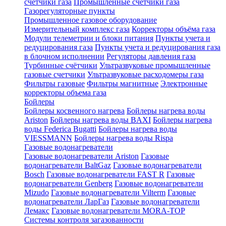
счетчики газа
Промышленные счетчики газа
Газорегуляторные пункты
Промышленное газовое оборудование
Измерительный комплекс газа
Корректоры объёма газа
Модули телеметрии и блоки питания
Пункты учета и
редуцирования газа
Пункты учета и редуцирования газа
в блочном исполнении
Регуляторы давления газа
Турбинные счётчики
Ультразвуковые промышленные
газовые счетчики
Ультразвуковые расходомеры газа
Фильтры газовые
Фильтры магнитные
Электронные
корректоры объема газа
Бойлеры
Бойлеры косвенного нагрева
Бойлеры нагрева воды
Ariston
Бойлеры нагрева воды BAXI
Бойлеры нагрева
воды Federica Bugatti
Бойлеры нагрева воды
VIESSMANN
Бойлеры нагрева воды Rispa
Газовые водонагреватели
Газовые водонагреватели Ariston
Газовые
водонагреватели BaltGaz
Газовые водонагреватели
Bosch
Газовые водонагреватели FAST R
Газовые
водонагреватели Genberg
Газовые водонагреватели
Mizudo
Газовые водонагреватели Vilterm
Газовые
водонагреватели ЛарГаз
Газовые водонагреватели
Лемакс
Газовые водонагреватели MORA-TOP
Системы контроля загазованности