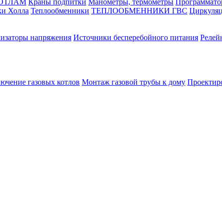
КОТЛАМ
Краны подпитки
Манометры, термометры
Программато
ки Холла
Теплообменники
ТЕПЛООБМЕННИКИ ГВС
Циркуляц
лизаторы напряжения
Источники бесперебойного питания
Релей
лючение газовых котлов
Монтаж газовой трубы к дому
Проектир