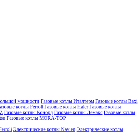
большой мощности
Газовые котлы Италтерм
Газовые котлы Baxi
азовые котлы Ferroli
Газовые котлы Haier
Газовые котлы
AZ
Газовые котлы Конорд
Газовые котлы Лемакс
Газовые котлы
tsu
Газовые котлы MORA-TOP
erroli
Электрические котлы Navien
Электрические котлы