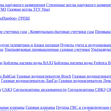
лы наружного размещения
Строенные котлы наружного размещ
 ТМЗ
Газовые котлы ТГУ Урал
азПрибор» ГРПШ
е счетчики газа
- Коммунально-бытовые счетчики газа
Промышле
дули телеметрии и блоки питания
Пункты учета и редуцировани
ки
Ультразвуковые промышленные газовые счетчики
Ультразвук
on
Бойлеры нагрева воды BAXI
Бойлеры нагрева воды Federica Bu
и BaltGaz
Газовые водонагреватели Bosch
Газовые водонагреват
Газовые водонагреватели ЛарГаз
Газовые водонагреватели Лем
n
САКЗ
Сигнализаторы загазованности
Сигнализаторы СИКЗ
СК
льные клапаны
Газовые клапаны
Группы ГВС и гидравлические