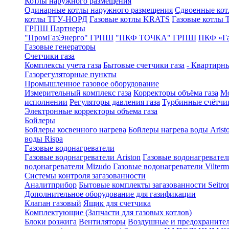
Котлы наружного размещения
Одинарные котлы наружного размещения
Сдвоенные кот
котлы ТГУ-НОРД
Газовые котлы KRATS
Газовые котлы
ГРПШ Партнеры
"ПромГазЭнерго" ГРПШ
"ПКФ ТОЧКА" ГРПШ
ПКФ «Г
Газовые генераторы
Счетчики газа
Комплексы учета газа
Бытовые счетчики газа
- Квартирны
Газорегуляторные пункты
Промышленное газовое оборудование
Измерительный комплекс газа
Корректоры объёма газа
Мо
исполнении
Регуляторы давления газа
Турбинные счётчи
Электронные корректоры объема газа
Бойлеры
Бойлеры косвенного нагрева
Бойлеры нагрева воды Arist
воды Rispa
Газовые водонагреватели
Газовые водонагреватели Ariston
Газовые водонагревател
водонагреватели Mizudo
Газовые водонагреватели Vilterm
Системы контроля загазованности
Аналитприбор
Бытовые комплекты загазованности Seitro
Дополнительное оборудование для газификации
Клапан газовый
Ящик для счетчика
Комплектующие (Запчасти для газовых котлов)
Блоки розжига
Вентиляторы
Воздушные и предохраните