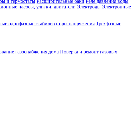
ры и термостаты
Расширительные баки
Реле давления воды
ионные насосы, улитки, двигатели
Электроды
Электронные
ные однофазные стабилизаторы напряжения
Трехфазные
ование газоснабжения дома
Поверка и ремонт газовых