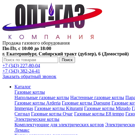
Продажа газового оборудования
Пн-Пт, с 10:00 до 18:00
г. Екатеринбург, Сибирский тракт (дублер), 6 (Домострой)
Поиск
+7 (343) 227-80-04
+7 (343) 382-24-41
Заказать обратный звонок
Каталог
Газовые котлы
Напольные газовые котлы
Настенные газовые котлы
Пара
Газовые котлы Arderia
Газовые котлы Daesung
Газовые к
Immergas
Газовые котлы Kiturami
Газовые котлы Mizudo
Г
Сигнал
Газовые котлы Очаг
Газовые котлы E8 tempo
Газ
Электрические котлы
Комплектующие для электрических котлов
Электрические
Лемакс