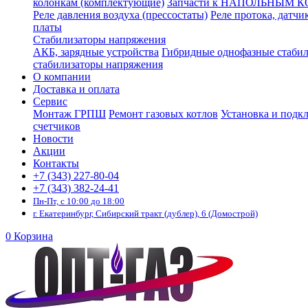
колонкам (комплектующие)
Запчасти к НАПОЛЬНЫМ 
Реле давления воздуха (прессостаты)
Реле протока, датчи
платы
Стабилизаторы напряжения
АКБ, зарядные устройства
Гибридные однофазные стаби
стабилизаторы напряжения
О компании
Доставка и оплата
Сервис
Монтаж ГРПШ
Ремонт газовых котлов
Установка и подк
счетчиков
Новости
Акции
Контакты
+7 (343) 227-80-04
+7 (343) 382-24-41
Пн-Пт, с 10:00 до 18:00
г. Екатеринбург, Сибирский тракт (дублер), 6 (Домострой)
0
Корзина