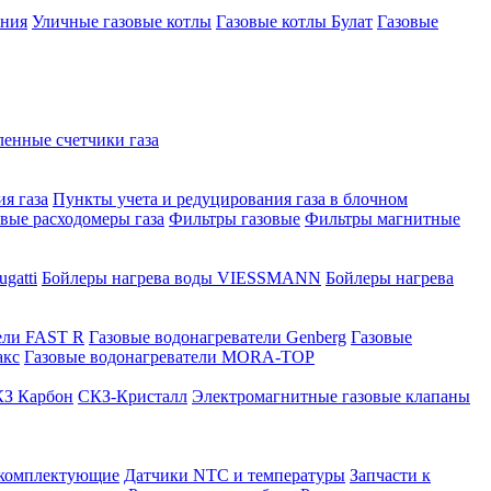
ения
Уличные газовые котлы
Газовые котлы Булат
Газовые
нные счетчики газа
я газа
Пункты учета и редуцирования газа в блочном
овые расходомеры газа
Фильтры газовые
Фильтры магнитные
gatti
Бойлеры нагрева воды VIESSMANN
Бойлеры нагрева
ели FAST R
Газовые водонагреватели Genberg
Газовые
акс
Газовые водонагреватели MORA-TOP
З Карбон
СКЗ-Кристалл
Электромагнитные газовые клапаны
 комплектующие
Датчики NTC и температуры
Запчасти к