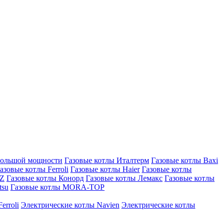
большой мощности
Газовые котлы Италтерм
Газовые котлы Baxi
азовые котлы Ferroli
Газовые котлы Haier
Газовые котлы
AZ
Газовые котлы Конорд
Газовые котлы Лемакс
Газовые котлы
tsu
Газовые котлы MORA-TOP
erroli
Электрические котлы Navien
Электрические котлы