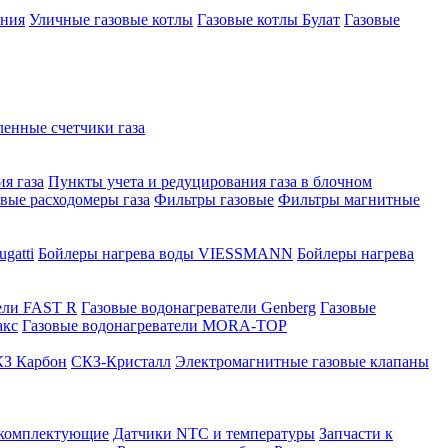
ения
Уличные газовые котлы
Газовые котлы Булат
Газовые
нные счетчики газа
я газа
Пункты учета и редуцирования газа в блочном
овые расходомеры газа
Фильтры газовые
Фильтры магнитные
gatti
Бойлеры нагрева воды VIESSMANN
Бойлеры нагрева
ели FAST R
Газовые водонагреватели Genberg
Газовые
акс
Газовые водонагреватели MORA-TOP
З Карбон
СКЗ-Кристалл
Электромагнитные газовые клапаны
 комплектующие
Датчики NTC и температуры
Запчасти к