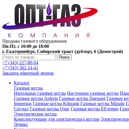
Продажа газового оборудования
Пн-Пт, с 10:00 до 18:00
г. Екатеринбург, Сибирский тракт (дублер), 6 (Домострой)
Поиск
+7 (343) 227-80-04
+7 (343) 382-24-41
Заказать обратный звонок
Каталог
Газовые котлы
Напольные газовые котлы
Настенные газовые котлы
Пара
Газовые котлы Arderia
Газовые котлы Daesung
Газовые к
Immergas
Газовые котлы Kiturami
Газовые котлы Mizudo
Г
Сигнал
Газовые котлы Очаг
Газовые котлы E8 tempo
Газ
Электрические котлы
Комплектующие для электрических котлов
Электрические
Лемакс