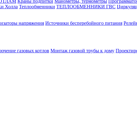
КОТЛАМ
Краны подпитки
Манометры, термометры
Программато
ки Холла
Теплообменники
ТЕПЛООБМЕННИКИ ГВС
Циркуляц
лизаторы напряжения
Источники бесперебойного питания
Релей
лючение газовых котлов
Монтаж газовой трубы к дому
Проектир