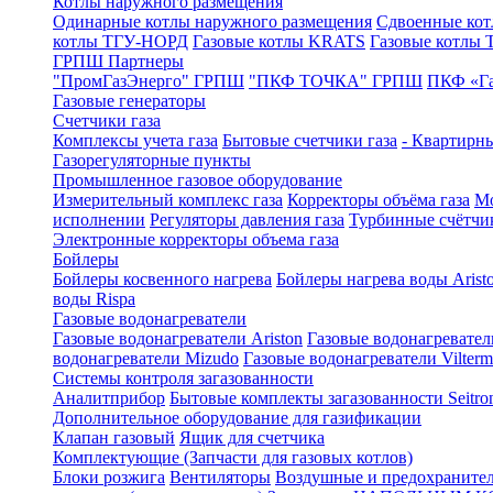
Котлы наружного размещения
Одинарные котлы наружного размещения
Сдвоенные кот
котлы ТГУ-НОРД
Газовые котлы KRATS
Газовые котлы
ГРПШ Партнеры
"ПромГазЭнерго" ГРПШ
"ПКФ ТОЧКА" ГРПШ
ПКФ «Г
Газовые генераторы
Счетчики газа
Комплексы учета газа
Бытовые счетчики газа
- Квартирны
Газорегуляторные пункты
Промышленное газовое оборудование
Измерительный комплекс газа
Корректоры объёма газа
Мо
исполнении
Регуляторы давления газа
Турбинные счётчи
Электронные корректоры объема газа
Бойлеры
Бойлеры косвенного нагрева
Бойлеры нагрева воды Arist
воды Rispa
Газовые водонагреватели
Газовые водонагреватели Ariston
Газовые водонагревател
водонагреватели Mizudo
Газовые водонагреватели Vilterm
Системы контроля загазованности
Аналитприбор
Бытовые комплекты загазованности Seitro
Дополнительное оборудование для газификации
Клапан газовый
Ящик для счетчика
Комплектующие (Запчасти для газовых котлов)
Блоки розжига
Вентиляторы
Воздушные и предохраните