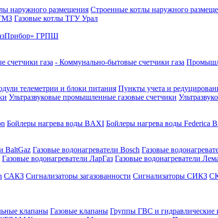
лы наружного размещения
Строенные котлы наружного размещ
 ТМЗ
Газовые котлы ТГУ Урал
азПрибор» ГРПШ
е счетчики газа
- Коммунально-бытовые счетчики газа
Промышле
дули телеметрии и блоки питания
Пункты учета и редуцировани
ки
Ультразвуковые промышленные газовые счетчики
Ультразвук
on
Бойлеры нагрева воды BAXI
Бойлеры нагрева воды Federica Bu
и BaltGaz
Газовые водонагреватели Bosch
Газовые водонагреват
Газовые водонагреватели ЛарГаз
Газовые водонагреватели Лем
n
САКЗ
Сигнализаторы загазованности
Сигнализаторы СИКЗ
СК
льные клапаны
Газовые клапаны
Группы ГВС и гидравлические