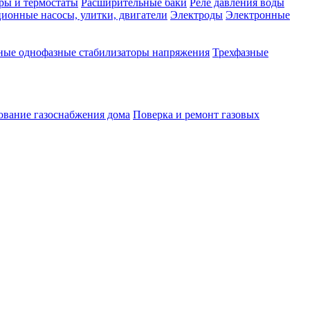
ры и термостаты
Расширительные баки
Реле давления воды
ионные насосы, улитки, двигатели
Электроды
Электронные
ные однофазные стабилизаторы напряжения
Трехфазные
ование газоснабжения дома
Поверка и ремонт газовых