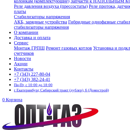
колонкам (комплектующие)
Запчасти к НАПОЛЬНЫМ 
Реле давления воздуха (прессостаты)
Реле протока, датчи
платы
Стабилизаторы напряжения
АКБ, зарядные устройства
Гибридные однофазные стаби
стабилизаторы напряжения
О компании
Доставка и оплата
Сервис
Монтаж ГРПШ
Ремонт газовых котлов
Установка и подк
счетчиков
Новости
Акции
Контакты
+7 (343) 227-80-04
+7 (343) 382-24-41
Пн-Пт, с 10:00 до 18:00
г. Екатеринбург, Сибирский тракт (дублер), 6 (Домострой)
0
Корзина