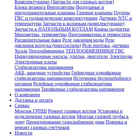
Комплектующие (Запчасти для газовых котлов)
Блоки розжига
Вентиляторы
Воздушные и
предохранительные клапаны
Газовые клапаны
Группы
ГВС и гидравлические комплектующие
Датчики NTC и
температуры
Запчасти к колонкам (комплектующие)
Запчасти к НАПОЛЬНЫМ КОТЛАМ
Краны подпитки
Манометры, термометры
Программаторы и термостаты
Расширительные баки
Реле давления воды
Реле
давления воздуха (прессостаты)
Реле протока, датчики
Холла
Теплообменники
ТЕПЛООБМЕННИКИ ГВС
Циркуляционные насосы, улитки, двигатели
Электроды
Электронные платы
Стабилизаторы напряжения
АКБ, зарядные устройства
Гибридные однофазные
стабилизаторы напряжения
Источники бесперебойного
питания
Релейные однофазные стабилизаторы
напряжения
Трехфазные стабилизаторы напряжения
О компании
Доставка и оплата
Сервис
Монтаж ГРПШ
Ремонт газовых котлов
Установка и
подключение газовых котлов
Монтаж газовой трубы к
дому
Проектирование газоснабжения дома
Поверка и
ремонт газовых счетчиков
Новости