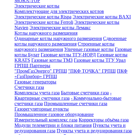
MORA-TOP
Электрические котлы
Комплектующие для электрических котлов
Электрические котлы Rispa
Электрические котлы BAXI
Электрические котлы Ferroli
Электрические котлы
Navien
Электрические котлы Лемакс
Котлы наружного размещения
Одинарные котлы наружного размещения
Сдвоенные
котлы наружного размещения
Строенные котлы
наружного размещения
Уличные газовые котлы
Газовые
котлы Булат
Газовые котлы ТГУ-НОРД
Газовые котлы
KRATS
Газовые котлы ТМЗ
Газовые котлы ТГУ Урал
ГРПШ Партнеры
"ПромГазЭнерго" ГРПШ
"ПКФ ТОЧКА" ГРПШ
ПКФ
«ГазПрибор» ГРПШ
Газовые генераторы
Счетчики газа
Комплексы учета газа
Бытовые счетчики газа
-
Квартирные счетчики газа
- Коммунально-бытовые
счетчики газа
Промышленные счетчики газа
Газорегуляторные пункты
Промышленное газовое оборудование
Измерительный комплекс газа
Корректоры объёма газа
Модули телеметрии и блоки питания
Пункты учета и
редуцирования газа
Пункты учета и редуцирования газа