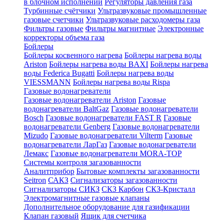
в блочном исполнении
Регуляторы давления газа
Турбинные счётчики
Ультразвуковые промышленные
газовые счетчики
Ультразвуковые расходомеры газа
Фильтры газовые
Фильтры магнитные
Электронные
корректоры объема газа
Бойлеры
Бойлеры косвенного нагрева
Бойлеры нагрева воды
Ariston
Бойлеры нагрева воды BAXI
Бойлеры нагрева
воды Federica Bugatti
Бойлеры нагрева воды
VIESSMANN
Бойлеры нагрева воды Rispa
Газовые водонагреватели
Газовые водонагреватели Ariston
Газовые
водонагреватели BaltGaz
Газовые водонагреватели
Bosch
Газовые водонагреватели FAST R
Газовые
водонагреватели Genberg
Газовые водонагреватели
Mizudo
Газовые водонагреватели Vilterm
Газовые
водонагреватели ЛарГаз
Газовые водонагреватели
Лемакс
Газовые водонагреватели MORA-TOP
Системы контроля загазованности
Аналитприбор
Бытовые комплекты загазованности
Seitron
САКЗ
Сигнализаторы загазованности
Сигнализаторы СИКЗ
СКЗ Карбон
СКЗ-Кристалл
Электромагнитные газовые клапаны
Дополнительное оборудование для газификации
Клапан газовый
Ящик для счетчика