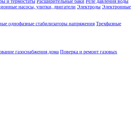
ры и термостаты
Расширительные баки
Реле давления воды
ионные насосы, улитки, двигатели
Электроды
Электронные
ные однофазные стабилизаторы напряжения
Трехфазные
ование газоснабжения дома
Поверка и ремонт газовых