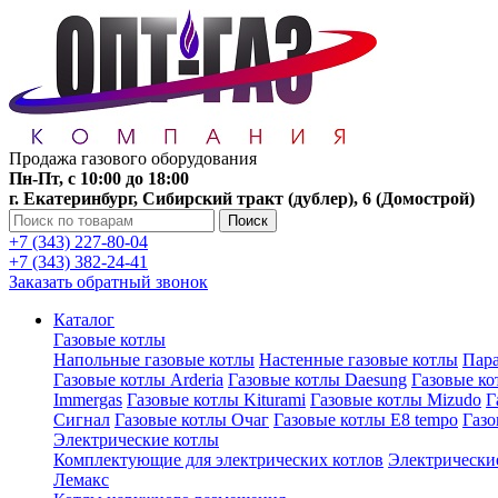
Продажа газового оборудования
Пн-Пт, с 10:00 до 18:00
г. Екатеринбург, Сибирский тракт (дублер), 6 (Домострой)
Поиск
+7 (343) 227-80-04
+7 (343) 382-24-41
Заказать обратный звонок
Каталог
Газовые котлы
Напольные газовые котлы
Настенные газовые котлы
Пара
Газовые котлы Arderia
Газовые котлы Daesung
Газовые к
Immergas
Газовые котлы Kiturami
Газовые котлы Mizudo
Г
Сигнал
Газовые котлы Очаг
Газовые котлы E8 tempo
Газ
Электрические котлы
Комплектующие для электрических котлов
Электрические
Лемакс