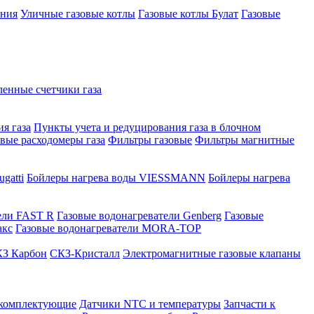
ения
Уличные газовые котлы
Газовые котлы Булат
Газовые
нные счетчики газа
я газа
Пункты учета и редуцирования газа в блочном
овые расходомеры газа
Фильтры газовые
Фильтры магнитные
gatti
Бойлеры нагрева воды VIESSMANN
Бойлеры нагрева
ели FAST R
Газовые водонагреватели Genberg
Газовые
акс
Газовые водонагреватели MORA-TOP
З Карбон
СКЗ-Кристалл
Электромагнитные газовые клапаны
 комплектующие
Датчики NTC и температуры
Запчасти к