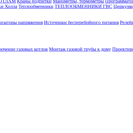
КОТЛАМ
Краны подпитки
Манометры, термометры
Программато
ки Холла
Теплообменники
ТЕПЛООБМЕННИКИ ГВС
Циркуляц
лизаторы напряжения
Источники бесперебойного питания
Релей
лючение газовых котлов
Монтаж газовой трубы к дому
Проектир