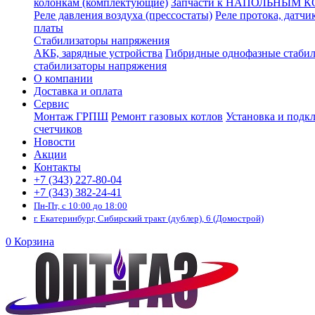
колонкам (комплектующие)
Запчасти к НАПОЛЬНЫМ 
Реле давления воздуха (прессостаты)
Реле протока, датчи
платы
Стабилизаторы напряжения
АКБ, зарядные устройства
Гибридные однофазные стаби
стабилизаторы напряжения
О компании
Доставка и оплата
Сервис
Монтаж ГРПШ
Ремонт газовых котлов
Установка и подк
счетчиков
Новости
Акции
Контакты
+7 (343) 227-80-04
+7 (343) 382-24-41
Пн-Пт, с 10:00 до 18:00
г. Екатеринбург, Сибирский тракт (дублер), 6 (Домострой)
0
Корзина