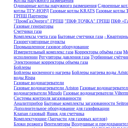
Котлы наружного размещения
Одинарные котлы наружного размещения
Сдвоенные кот
котлы ТГУ-НОРД
Газовые котлы KRATS
Газовые котлы
ГРПШ Партнеры
"ПромГазЭнерго" ГРПШ
"ПКФ ТОЧКА" ГРПШ
ПКФ «Г
Газовые генераторы
Счетчики газа
Комплексы учета газа
Бытовые счетчики газа
- Квартирны
Газорегуляторные пункты
Промышленное газовое оборудование
Измерительный комплекс газа
Корректоры объёма газа
Мо
исполнении
Регуляторы давления газа
Турбинные счётчи
Электронные корректоры объема газа
Бойлеры
Бойлеры косвенного нагрева
Бойлеры нагрева воды Arist
воды Rispa
Газовые водонагреватели
Газовые водонагреватели Ariston
Газовые водонагревател
водонагреватели Mizudo
Газовые водонагреватели Vilterm
Системы контроля загазованности
Аналитприбор
Бытовые комплекты загазованности Seitro
Дополнительное оборудование для газификации
Клапан газовый
Ящик для счетчика
Комплектующие (Запчасти для газовых котлов)
Блоки розжига
Вентиляторы
Воздушные и предохраните