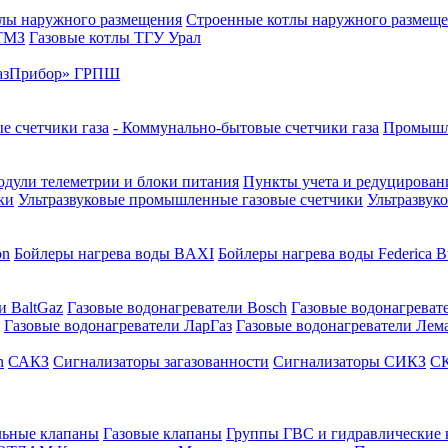
лы наружного размещения
Строенные котлы наружного размещ
 ТМЗ
Газовые котлы ТГУ Урал
азПрибор» ГРПШ
е счетчики газа
- Коммунально-бытовые счетчики газа
Промышле
дули телеметрии и блоки питания
Пункты учета и редуцировани
ки
Ультразвуковые промышленные газовые счетчики
Ультразвук
on
Бойлеры нагрева воды BAXI
Бойлеры нагрева воды Federica Bu
и BaltGaz
Газовые водонагреватели Bosch
Газовые водонагреват
Газовые водонагреватели ЛарГаз
Газовые водонагреватели Лем
n
САКЗ
Сигнализаторы загазованности
Сигнализаторы СИКЗ
СК
льные клапаны
Газовые клапаны
Группы ГВС и гидравлические