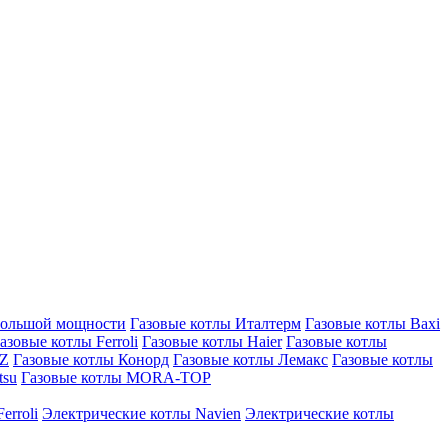
большой мощности
Газовые котлы Италтерм
Газовые котлы Baxi
азовые котлы Ferroli
Газовые котлы Haier
Газовые котлы
AZ
Газовые котлы Конорд
Газовые котлы Лемакс
Газовые котлы
tsu
Газовые котлы MORA-TOP
erroli
Электрические котлы Navien
Электрические котлы