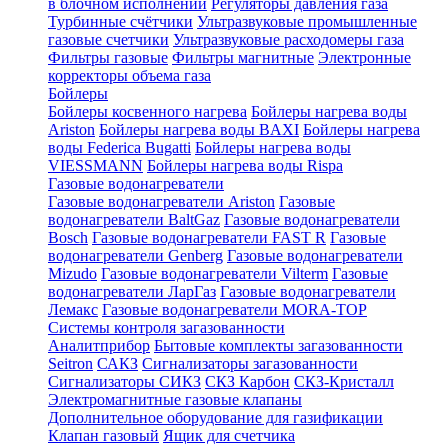
в блочном исполнении
Регуляторы давления газа
Турбинные счётчики
Ультразвуковые промышленные
газовые счетчики
Ультразвуковые расходомеры газа
Фильтры газовые
Фильтры магнитные
Электронные
корректоры объема газа
Бойлеры
Бойлеры косвенного нагрева
Бойлеры нагрева воды
Ariston
Бойлеры нагрева воды BAXI
Бойлеры нагрева
воды Federica Bugatti
Бойлеры нагрева воды
VIESSMANN
Бойлеры нагрева воды Rispa
Газовые водонагреватели
Газовые водонагреватели Ariston
Газовые
водонагреватели BaltGaz
Газовые водонагреватели
Bosch
Газовые водонагреватели FAST R
Газовые
водонагреватели Genberg
Газовые водонагреватели
Mizudo
Газовые водонагреватели Vilterm
Газовые
водонагреватели ЛарГаз
Газовые водонагреватели
Лемакс
Газовые водонагреватели MORA-TOP
Системы контроля загазованности
Аналитприбор
Бытовые комплекты загазованности
Seitron
САКЗ
Сигнализаторы загазованности
Сигнализаторы СИКЗ
СКЗ Карбон
СКЗ-Кристалл
Электромагнитные газовые клапаны
Дополнительное оборудование для газификации
Клапан газовый
Ящик для счетчика