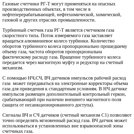
Газовые счетчики РГ-Т могут применяться на опасных
производственных объектах, в том числе в
нефтеперерабатывающей, нефтехимической, химической,
газовой и других отраслях промышленности.
Турбинный счетчик газа РГ-Т является счетчиком газа
скоростного типа. Поток измеряемого газа заставляет
вращаться алюминиевое колесо турбинки. Количество
оборотов турбинного колеса пропорционально прошедшему
объему газа, частота оборотов пропорциональна
фактическому расходу газа. Вращение турбинного колеса
передается через магнитную муфту и редуктор на счетный
механизм.
С помощью НЧ,СЧ, ВЧ датчиков импульсов рабочий расход
газа может передаваться на электронные корректоры объема
газа для приведения к стандартным условиям. В НЧ датчике
импульсов размещен дополнительный контрольный геркон,
срабатывающий при наличии внешнего магнитного поля
(защита от несанкционированного доступа).
Сигналы ВЧ и СЧ датчиков (счетный механизм С1) позволяют
точно определять мгновенный расход газа. ВЧ датчик может
использоваться в установленных вне взрывоопасной зоны
счетчиках газа.