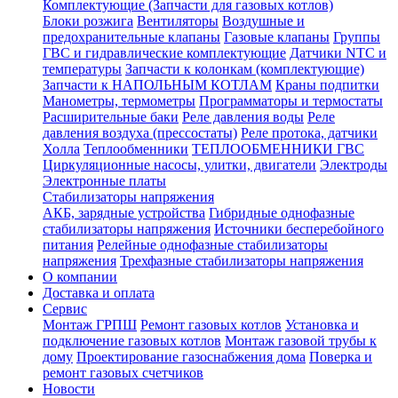
Комплектующие (Запчасти для газовых котлов)
Блоки розжига
Вентиляторы
Воздушные и
предохранительные клапаны
Газовые клапаны
Группы
ГВС и гидравлические комплектующие
Датчики NTC и
температуры
Запчасти к колонкам (комплектующие)
Запчасти к НАПОЛЬНЫМ КОТЛАМ
Краны подпитки
Манометры, термометры
Программаторы и термостаты
Расширительные баки
Реле давления воды
Реле
давления воздуха (прессостаты)
Реле протока, датчики
Холла
Теплообменники
ТЕПЛООБМЕННИКИ ГВС
Циркуляционные насосы, улитки, двигатели
Электроды
Электронные платы
Стабилизаторы напряжения
АКБ, зарядные устройства
Гибридные однофазные
стабилизаторы напряжения
Источники бесперебойного
питания
Релейные однофазные стабилизаторы
напряжения
Трехфазные стабилизаторы напряжения
О компании
Доставка и оплата
Сервис
Монтаж ГРПШ
Ремонт газовых котлов
Установка и
подключение газовых котлов
Монтаж газовой трубы к
дому
Проектирование газоснабжения дома
Поверка и
ремонт газовых счетчиков
Новости