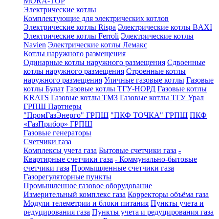
MORA-TOP
Электрические котлы
Комплектующие для электрических котлов
Электрические котлы Rispa
Электрические котлы BAXI
Электрические котлы Ferroli
Электрические котлы
Navien
Электрические котлы Лемакс
Котлы наружного размещения
Одинарные котлы наружного размещения
Сдвоенные
котлы наружного размещения
Строенные котлы
наружного размещения
Уличные газовые котлы
Газовые
котлы Булат
Газовые котлы ТГУ-НОРД
Газовые котлы
KRATS
Газовые котлы ТМЗ
Газовые котлы ТГУ Урал
ГРПШ Партнеры
"ПромГазЭнерго" ГРПШ
"ПКФ ТОЧКА" ГРПШ
ПКФ
«ГазПрибор» ГРПШ
Газовые генераторы
Счетчики газа
Комплексы учета газа
Бытовые счетчики газа
-
Квартирные счетчики газа
- Коммунально-бытовые
счетчики газа
Промышленные счетчики газа
Газорегуляторные пункты
Промышленное газовое оборудование
Измерительный комплекс газа
Корректоры объёма газа
Модули телеметрии и блоки питания
Пункты учета и
редуцирования газа
Пункты учета и редуцирования газа