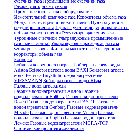
счетчики газа
Промышленные счетчики газа
Газорегуляторные пункты
Промышленное газовое оборудование
Измерительный комплекс газа
Корректоры объёма газа
Модули телеметрии и блоки питания
Пункты учета и
редуцирования газа
Пункты учета и редуцирования газа
в блочном исполнении
Регуляторы давления газа
Турбинные счётчики
Ультразвуковые промышленные
газовые счетчики
Ультразвуковые расходомеры газа
Фильтры газовые
Фильтры магнитные
Электронные
корректоры объема газа
Бойлеры
Бойлеры косвенного нагрева
Бойлеры нагрева воды
Ariston
Бойлеры нагрева воды BAXI
Бойлеры нагрева
воды Federica Bugatti
Бойлеры нагрева воды
VIESSMANN
Бойлеры нагрева воды Rispa
Газовые водонагреватели
Газовые водонагреватели Ariston
Газовые
водонагреватели BaltGaz
Газовые водонагреватели
Bosch
Газовые водонагреватели FAST R
Газовые
водонагреватели Genberg
Газовые водонагреватели
Mizudo
Газовые водонагреватели Vilterm
Газовые
водонагреватели ЛарГаз
Газовые водонагреватели
Лемакс
Газовые водонагреватели MORA-TOP
Системы контроля загазованности