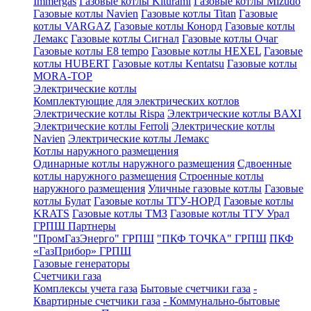
Immergas
Газовые котлы Kiturami
Газовые котлы Mizudo
Газовые котлы Navien
Газовые котлы Titan
Газовые
котлы VARGAZ
Газовые котлы Конорд
Газовые котлы
Лемакс
Газовые котлы Сигнал
Газовые котлы Очаг
Газовые котлы E8 tempo
Газовые котлы HEXEL
Газовые
котлы HUBERT
Газовые котлы Kentatsu
Газовые котлы
MORA-TOP
Электрические котлы
Комплектующие для электрических котлов
Электрические котлы Rispa
Электрические котлы BAXI
Электрические котлы Ferroli
Электрические котлы
Navien
Электрические котлы Лемакс
Котлы наружного размещения
Одинарные котлы наружного размещения
Сдвоенные
котлы наружного размещения
Строенные котлы
наружного размещения
Уличные газовые котлы
Газовые
котлы Булат
Газовые котлы ТГУ-НОРД
Газовые котлы
KRATS
Газовые котлы ТМЗ
Газовые котлы ТГУ Урал
ГРПШ Партнеры
"ПромГазЭнерго" ГРПШ
"ПКФ ТОЧКА" ГРПШ
ПКФ
«ГазПрибор» ГРПШ
Газовые генераторы
Счетчики газа
Комплексы учета газа
Бытовые счетчики газа
-
Квартирные счетчики газа
- Коммунально-бытовые