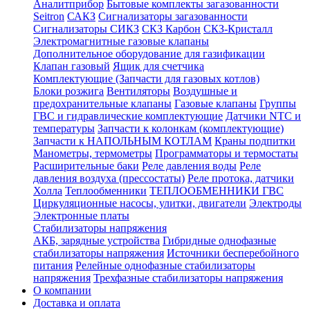
Аналитприбор
Бытовые комплекты загазованности
Seitron
САКЗ
Сигнализаторы загазованности
Сигнализаторы СИКЗ
СКЗ Карбон
СКЗ-Кристалл
Электромагнитные газовые клапаны
Дополнительное оборудование для газификации
Клапан газовый
Ящик для счетчика
Комплектующие (Запчасти для газовых котлов)
Блоки розжига
Вентиляторы
Воздушные и
предохранительные клапаны
Газовые клапаны
Группы
ГВС и гидравлические комплектующие
Датчики NTC и
температуры
Запчасти к колонкам (комплектующие)
Запчасти к НАПОЛЬНЫМ КОТЛАМ
Краны подпитки
Манометры, термометры
Программаторы и термостаты
Расширительные баки
Реле давления воды
Реле
давления воздуха (прессостаты)
Реле протока, датчики
Холла
Теплообменники
ТЕПЛООБМЕННИКИ ГВС
Циркуляционные насосы, улитки, двигатели
Электроды
Электронные платы
Стабилизаторы напряжения
АКБ, зарядные устройства
Гибридные однофазные
стабилизаторы напряжения
Источники бесперебойного
питания
Релейные однофазные стабилизаторы
напряжения
Трехфазные стабилизаторы напряжения
О компании
Доставка и оплата