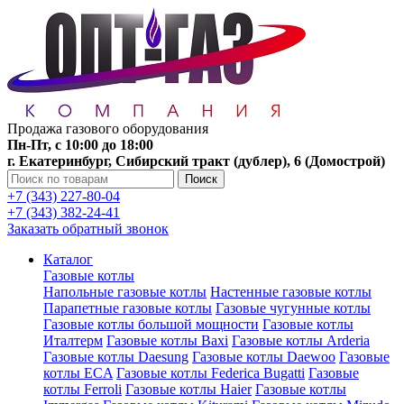
Продажа газового оборудования
Пн-Пт, с 10:00 до 18:00
г. Екатеринбург, Сибирский тракт (дублер), 6 (Домострой)
Поиск
+7 (343) 227-80-04
+7 (343) 382-24-41
Заказать обратный звонок
Каталог
Газовые котлы
Напольные газовые котлы
Настенные газовые котлы
Парапетные газовые котлы
Газовые чугунные котлы
Газовые котлы большой мощности
Газовые котлы
Италтерм
Газовые котлы Baxi
Газовые котлы Arderia
Газовые котлы Daesung
Газовые котлы Daewoo
Газовые
котлы ECA
Газовые котлы Federica Bugatti
Газовые
котлы Ferroli
Газовые котлы Haier
Газовые котлы