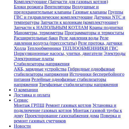
Комплектующие (Запчасти для газовых котлов)
Блоки розжига
Вентиляторы
Воздушные и
предохранительные клапаны
Газовые клапаны
Группы
ГВС и гидравлические комплектующие
Датчики NTC и
температуры
Запчасти к колонкам (комплектующие)
Запчасти к НАПОЛЬНЫМ КОТЛАМ
Краны подпитки
Манометры, термометры
Программаторы и термостаты
Расширительные баки
Реле давления воды
Реле
давления воздуха (прессостаты)
Реле протока, датчики
Холла
Теплообменники
ТЕПЛООБМЕННИКИ ГВС
Циркуляционные насосы, улитки, двигатели
Электроды
Электронные платы
Стабилизаторы напряжения
АКБ, зарядные устройства
Гибридные однофазные
стабилизаторы напряжения
Источники бесперебойного
питания
Релейные однофазные стабилизаторы
напряжения
Трехфазные стабилизаторы напряжения
О компании
Доставка и оплата
Сервис
Монтаж ГРПШ
Ремонт газовых котлов
Установка и
подключение газовых котлов
Монтаж газовой трубы к
дому
Проектирование газоснабжения дома
Поверка и
ремонт газовых счетчиков
Новости