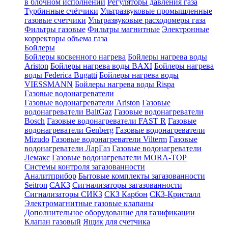
в блочном исполнении
Регуляторы давления газа
Турбинные счётчики
Ультразвуковые промышленные
газовые счетчики
Ультразвуковые расходомеры газа
Фильтры газовые
Фильтры магнитные
Электронные
корректоры объема газа
Бойлеры
Бойлеры косвенного нагрева
Бойлеры нагрева воды
Ariston
Бойлеры нагрева воды BAXI
Бойлеры нагрева
воды Federica Bugatti
Бойлеры нагрева воды
VIESSMANN
Бойлеры нагрева воды Rispa
Газовые водонагреватели
Газовые водонагреватели Ariston
Газовые
водонагреватели BaltGaz
Газовые водонагреватели
Bosch
Газовые водонагреватели FAST R
Газовые
водонагреватели Genberg
Газовые водонагреватели
Mizudo
Газовые водонагреватели Vilterm
Газовые
водонагреватели ЛарГаз
Газовые водонагреватели
Лемакс
Газовые водонагреватели MORA-TOP
Системы контроля загазованности
Аналитприбор
Бытовые комплекты загазованности
Seitron
САКЗ
Сигнализаторы загазованности
Сигнализаторы СИКЗ
СКЗ Карбон
СКЗ-Кристалл
Электромагнитные газовые клапаны
Дополнительное оборудование для газификации
Клапан газовый
Ящик для счетчика