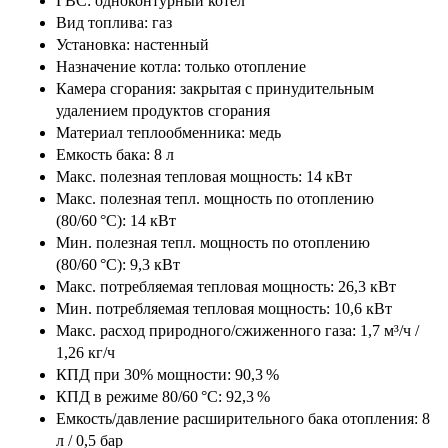
ГВС:
одноконтурный котёл
Вид топлива:
газ
Установка:
настенный
Назначение котла:
только отопление
Камера сгорания:
закрытая с принудительным
удалением продуктов сгорания
Материал теплообменника:
медь
Емкость бака:
8 л
Макс. полезная тепловая мощность:
14 кВт
Макс. полезная тепл. мощность по отоплению
(80/60 °С):
14 кВт
Мин. полезная тепл. мощность по отоплению
(80/60 °С):
9,3 кВт
Макс. потребляемая тепловая мощность:
26,3 кВт
Мин. потребляемая тепловая мощность:
10,6 кВт
Макс. расход природного/сжиженного газа:
1,7 м³/ч /
1,26 кг/ч
КПД при 30% мощности:
90,3 %
КПД в режиме 80/60 °С:
92,3 %
Емкость/давление расширительного бака отопления:
8
л / 0,5 бар