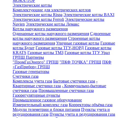
MORA-TOP
Электрические котлы
Комплектующие для электрических котлов
Электрические котлы Rispa
Электрические котлы BAXI
Электрические котлы Ferroli
Электрические котлы
Navien
Электрические котлы Лемакс
Котлы наружного размещения
Одинарные котлы наружного размещения
Сдвоенные
котлы наружного размещения
Строенные котлы
наружного размещения
Уличные газовые котлы
Газовые
котлы Булат
Газовые котлы ТГУ-НОРД
Газовые котлы
KRATS
Газовые котлы ТМЗ
Газовые котлы ТГУ Урал
ГРПШ Партнеры
"ПромГазЭнерго" ГРПШ
"ПКФ ТОЧКА" ГРПШ
ПКФ
«ГазПрибор» ГРПШ
Газовые генераторы
Счетчики газа
Комплексы учета газа
Бытовые счетчики газа
-
Квартирные счетчики газа
- Коммунально-бытовые
счетчики газа
Промышленные счетчики газа
Газорегуляторные пункты
Промышленное газовое оборудование
Измерительный комплекс газа
Корректоры объёма газа
Модули телеметрии и блоки питания
Пункты учета и
редуцирования газа
Пункты учета и редуцирования газа