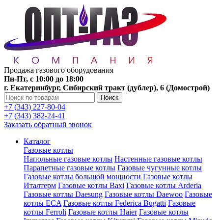
Продажа газового оборудования
Пн-Пт, с 10:00 до 18:00
г. Екатеринбург, Сибирский тракт (дублер), 6 (Домострой)
Поиск
+7 (343) 227-80-04
+7 (343) 382-24-41
Заказать обратный звонок
Каталог
Газовые котлы
Напольные газовые котлы
Настенные газовые котлы
Парапетные газовые котлы
Газовые чугунные котлы
Газовые котлы большой мощности
Газовые котлы
Италтерм
Газовые котлы Baxi
Газовые котлы Arderia
Газовые котлы Daesung
Газовые котлы Daewoo
Газовые
котлы ECA
Газовые котлы Federica Bugatti
Газовые
котлы Ferroli
Газовые котлы Haier
Газовые котлы