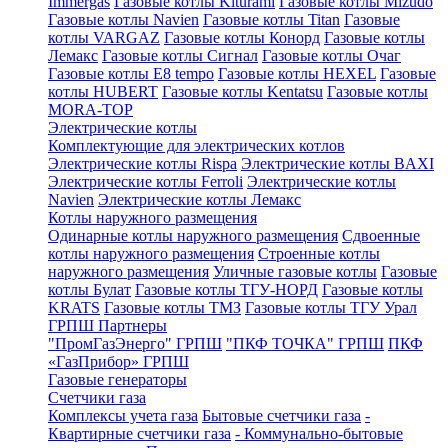
Immergas
Газовые котлы Kiturami
Газовые котлы Mizudo
Газовые котлы Navien
Газовые котлы Titan
Газовые
котлы VARGAZ
Газовые котлы Конорд
Газовые котлы
Лемакс
Газовые котлы Сигнал
Газовые котлы Очаг
Газовые котлы E8 tempo
Газовые котлы HEXEL
Газовые
котлы HUBERT
Газовые котлы Kentatsu
Газовые котлы
MORA-TOP
Электрические котлы
Комплектующие для электрических котлов
Электрические котлы Rispa
Электрические котлы BAXI
Электрические котлы Ferroli
Электрические котлы
Navien
Электрические котлы Лемакс
Котлы наружного размещения
Одинарные котлы наружного размещения
Сдвоенные
котлы наружного размещения
Строенные котлы
наружного размещения
Уличные газовые котлы
Газовые
котлы Булат
Газовые котлы ТГУ-НОРД
Газовые котлы
KRATS
Газовые котлы ТМЗ
Газовые котлы ТГУ Урал
ГРПШ Партнеры
"ПромГазЭнерго" ГРПШ
"ПКФ ТОЧКА" ГРПШ
ПКФ
«ГазПрибор» ГРПШ
Газовые генераторы
Счетчики газа
Комплексы учета газа
Бытовые счетчики газа
-
Квартирные счетчики газа
- Коммунально-бытовые