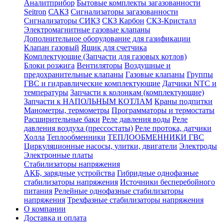
Аналитприбор
Бытовые комплекты загазованности
Seitron
САКЗ
Сигнализаторы загазованности
Сигнализаторы СИКЗ
СКЗ Карбон
СКЗ-Кристалл
Электромагнитные газовые клапаны
Дополнительное оборудование для газификации
Клапан газовый
Ящик для счетчика
Комплектующие (Запчасти для газовых котлов)
Блоки розжига
Вентиляторы
Воздушные и
предохранительные клапаны
Газовые клапаны
Группы
ГВС и гидравлические комплектующие
Датчики NTC и
температуры
Запчасти к колонкам (комплектующие)
Запчасти к НАПОЛЬНЫМ КОТЛАМ
Краны подпитки
Манометры, термометры
Программаторы и термостаты
Расширительные баки
Реле давления воды
Реле
давления воздуха (прессостаты)
Реле протока, датчики
Холла
Теплообменники
ТЕПЛООБМЕННИКИ ГВС
Циркуляционные насосы, улитки, двигатели
Электроды
Электронные платы
Стабилизаторы напряжения
АКБ, зарядные устройства
Гибридные однофазные
стабилизаторы напряжения
Источники бесперебойного
питания
Релейные однофазные стабилизаторы
напряжения
Трехфазные стабилизаторы напряжения
О компании
Доставка и оплата