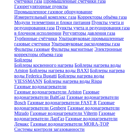
счетчики газа
Промышленные счетчики газа
Газорегуляторные пункты
Промышленное газовое оборудование
Измерительный комплекс газа
Корректоры объёма газа
Модули телеметрии и блоки питания
Пункты учета и
редуцирования газа
Пункты учета и редуцирования газа
в блочном исполнении
Регуляторы давления газа
Турбинные счётчики
Ультразвуковые промышленные
газовые счетчики
Ультразвуковые расходомеры газа
Фильтры газовые
Фильтры магнитные
Электронные
корректоры объема газа
Бойлеры
Бойлеры косвенного нагрева
Бойлеры нагрева воды
Ariston
Бойлеры нагрева воды BAXI
Бойлеры нагрева
воды Federica Bugatti
Бойлеры нагрева воды
VIESSMANN
Бойлеры нагрева воды Rispa
Газовые водонагреватели
Газовые водонагреватели Ariston
Газовые
водонагреватели BaltGaz
Газовые водонагреватели
Bosch
Газовые водонагреватели FAST R
Газовые
водонагреватели Genberg
Газовые водонагреватели
Mizudo
Газовые водонагреватели Vilterm
Газовые
водонагреватели ЛарГаз
Газовые водонагреватели
Лемакс
Газовые водонагреватели MORA-TOP
Системы контроля загазованности