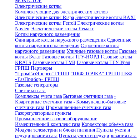
MORA-TOP
Электрические котлы
Комплектующие для электрических котлов
Электрические котлы Rispa
Электрические котлы BAXI
Электрические котлы Ferroli
Электрические котлы
Navien
Электрические котлы Лемакс
Котлы наружного размещения
Одинарные котлы наружного размещения
Сдвоенные
котлы наружного размещения
Строенные котлы
наружного размещения
Уличные газовые котлы
Газовые
котлы Булат
Газовые котлы ТГУ-НОРД
Газовые котлы
KRATS
Газовые котлы ТМЗ
Газовые котлы ТГУ Урал
ГРПШ Партнеры
"ПромГазЭнерго" ГРПШ
"ПКФ ТОЧКА" ГРПШ
ПКФ
«ГазПрибор» ГРПШ
Газовые генераторы
Счетчики газа
Комплексы учета газа
Бытовые счетчики газа
-
Квартирные счетчики газа
- Коммунально-бытовые
счетчики газа
Промышленные счетчики газа
Газорегуляторные пункты
Промышленное газовое оборудование
Измерительный комплекс газа
Корректоры объёма газа
Модули телеметрии и блоки питания
Пункты учета и
редуцирования газа
Пункты учета и редуцирования газа