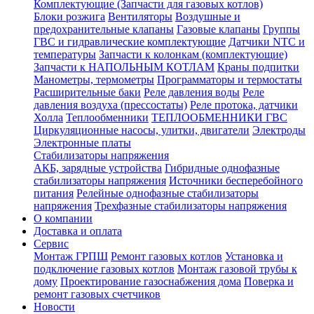
Комплектующие (Запчасти для газовых котлов)
Блоки розжига
Вентиляторы
Воздушные и
предохранительные клапаны
Газовые клапаны
Группы
ГВС и гидравлические комплектующие
Датчики NTC и
температуры
Запчасти к колонкам (комплектующие)
Запчасти к НАПОЛЬНЫМ КОТЛАМ
Краны подпитки
Манометры, термометры
Программаторы и термостаты
Расширительные баки
Реле давления воды
Реле
давления воздуха (прессостаты)
Реле протока, датчики
Холла
Теплообменники
ТЕПЛООБМЕННИКИ ГВС
Циркуляционные насосы, улитки, двигатели
Электроды
Электронные платы
Стабилизаторы напряжения
АКБ, зарядные устройства
Гибридные однофазные
стабилизаторы напряжения
Источники бесперебойного
питания
Релейные однофазные стабилизаторы
напряжения
Трехфазные стабилизаторы напряжения
О компании
Доставка и оплата
Сервис
Монтаж ГРПШ
Ремонт газовых котлов
Установка и
подключение газовых котлов
Монтаж газовой трубы к
дому
Проектирование газоснабжения дома
Поверка и
ремонт газовых счетчиков
Новости