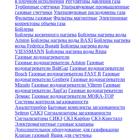
в блочном исполнении
Регуляторы давления газа
Турбинные счётчики
Ультразвуковые промышленные
газовые счетчики
Ультразвуковые расходомеры газа
Фильтры газовые
Фильтры магнитные
Электронные
корректоры объема газа
Бойлеры
Бойлеры косвенного нагрева
Бойлеры нагрева воды
Ariston
Бойлеры нагрева воды BAXI
Бойлеры нагрева
воды Federica Bugatti
Бойлеры нагрева воды
VIESSMANN
Бойлеры нагрева воды Rispa
Газовые водонагреватели
Газовые водонагреватели Ariston
Газовые
водонагреватели BaltGaz
Газовые водонагреватели
Bosch
Газовые водонагреватели FAST R
Газовые
водонагреватели Genberg
Газовые водонагреватели
Mizudo
Газовые водонагреватели Vilterm
Газовые
водонагреватели ЛарГаз
Газовые водонагреватели
Лемакс
Газовые водонагреватели MORA-TOP
Системы контроля загазованности
Аналитприбор
Бытовые комплекты загазованности
Seitron
САКЗ
Сигнализаторы загазованности
Сигнализаторы СИКЗ
СКЗ Карбон
СКЗ-Кристалл
Электромагнитные газовые клапаны
Дополнительное оборудование для газификации
Клапан газовый
Ящик для счетчика