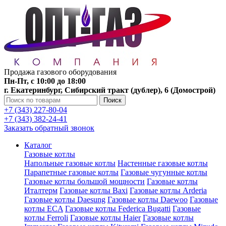
Продажа газового оборудования
Пн-Пт, с 10:00 до 18:00
г. Екатеринбург, Сибирский тракт (дублер), 6 (Домострой)
Поиск
+7 (343) 227-80-04
+7 (343) 382-24-41
Заказать обратный звонок
Каталог
Газовые котлы
Напольные газовые котлы
Настенные газовые котлы
Парапетные газовые котлы
Газовые чугунные котлы
Газовые котлы большой мощности
Газовые котлы
Италтерм
Газовые котлы Baxi
Газовые котлы Arderia
Газовые котлы Daesung
Газовые котлы Daewoo
Газовые
котлы ECA
Газовые котлы Federica Bugatti
Газовые
котлы Ferroli
Газовые котлы Haier
Газовые котлы