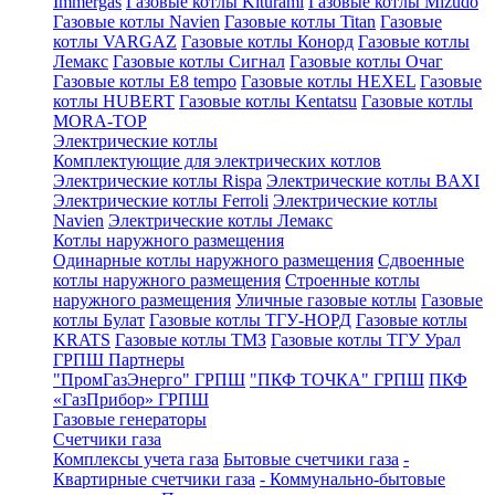
Immergas
Газовые котлы Kiturami
Газовые котлы Mizudo
Газовые котлы Navien
Газовые котлы Titan
Газовые
котлы VARGAZ
Газовые котлы Конорд
Газовые котлы
Лемакс
Газовые котлы Сигнал
Газовые котлы Очаг
Газовые котлы E8 tempo
Газовые котлы HEXEL
Газовые
котлы HUBERT
Газовые котлы Kentatsu
Газовые котлы
MORA-TOP
Электрические котлы
Комплектующие для электрических котлов
Электрические котлы Rispa
Электрические котлы BAXI
Электрические котлы Ferroli
Электрические котлы
Navien
Электрические котлы Лемакс
Котлы наружного размещения
Одинарные котлы наружного размещения
Сдвоенные
котлы наружного размещения
Строенные котлы
наружного размещения
Уличные газовые котлы
Газовые
котлы Булат
Газовые котлы ТГУ-НОРД
Газовые котлы
KRATS
Газовые котлы ТМЗ
Газовые котлы ТГУ Урал
ГРПШ Партнеры
"ПромГазЭнерго" ГРПШ
"ПКФ ТОЧКА" ГРПШ
ПКФ
«ГазПрибор» ГРПШ
Газовые генераторы
Счетчики газа
Комплексы учета газа
Бытовые счетчики газа
-
Квартирные счетчики газа
- Коммунально-бытовые