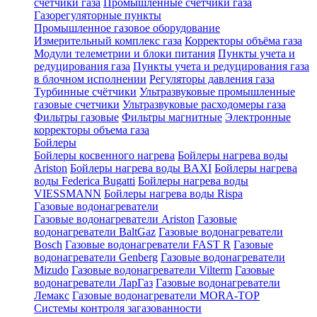
счетчики газа
Промышленные счетчики газа
Газорегуляторные пункты
Промышленное газовое оборудование
Измерительный комплекс газа
Корректоры объёма газа
Модули телеметрии и блоки питания
Пункты учета и
редуцирования газа
Пункты учета и редуцирования газа
в блочном исполнении
Регуляторы давления газа
Турбинные счётчики
Ультразвуковые промышленные
газовые счетчики
Ультразвуковые расходомеры газа
Фильтры газовые
Фильтры магнитные
Электронные
корректоры объема газа
Бойлеры
Бойлеры косвенного нагрева
Бойлеры нагрева воды
Ariston
Бойлеры нагрева воды BAXI
Бойлеры нагрева
воды Federica Bugatti
Бойлеры нагрева воды
VIESSMANN
Бойлеры нагрева воды Rispa
Газовые водонагреватели
Газовые водонагреватели Ariston
Газовые
водонагреватели BaltGaz
Газовые водонагреватели
Bosch
Газовые водонагреватели FAST R
Газовые
водонагреватели Genberg
Газовые водонагреватели
Mizudo
Газовые водонагреватели Vilterm
Газовые
водонагреватели ЛарГаз
Газовые водонагреватели
Лемакс
Газовые водонагреватели MORA-TOP
Системы контроля загазованности