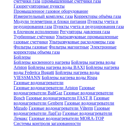
счетчики газа
Промышленные счетчики газа
Газорегуляторные пункты
Промышленное газовое оборудование
Измерительный комплекс газа
Корректоры объёма газа
Модули телеметрии и блоки питания
Пункты учета и
редуцирования газа
Пункты учета и редуцирования газа
в блочном исполнении
Регуляторы давления газа
Турбинные счётчики
Ультразвуковые промышленные
газовые счетчики
Ультразвуковые расходомеры газа
Фильтры газовые
Фильтры магнитные
Электронные
корректоры объема газа
Бойлеры
Бойлеры косвенного нагрева
Бойлеры нагрева воды
Ariston
Бойлеры нагрева воды BAXI
Бойлеры нагрева
воды Federica Bugatti
Бойлеры нагрева воды
VIESSMANN
Бойлеры нагрева воды Rispa
Газовые водонагреватели
Газовые водонагреватели Ariston
Газовые
водонагреватели BaltGaz
Газовые водонагреватели
Bosch
Газовые водонагреватели FAST R
Газовые
водонагреватели Genberg
Газовые водонагреватели
Mizudo
Газовые водонагреватели Vilterm
Газовые
водонагреватели ЛарГаз
Газовые водонагреватели
Лемакс
Газовые водонагреватели MORA-TOP
Системы контроля загазованности