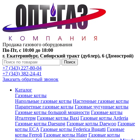
Продажа газового оборудования
Пн-Пт, с 10:00 до 18:00
г. Екатеринбург, Сибирский тракт (дублер), 6 (Домострой)
Поиск
+7 (343) 227-80-04
+7 (343) 382-24-41
Заказать обратный звонок
Каталог
Газовые котлы
Напольные газовые котлы
Настенные газовые котлы
Парапетные газовые котлы
Газовые чугунные котлы
Газовые котлы большой мощности
Газовые котлы
Италтерм
Газовые котлы Baxi
Газовые котлы Arderia
Газовые котлы Daesung
Газовые котлы Daewoo
Газовые
котлы ECA
Газовые котлы Federica Bugatti
Газовые
котлы Ferroli
Газовые котлы Haier
Газовые котлы