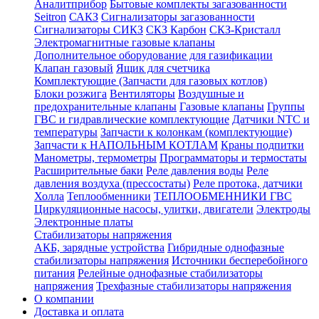
Аналитприбор
Бытовые комплекты загазованности
Seitron
САКЗ
Сигнализаторы загазованности
Сигнализаторы СИКЗ
СКЗ Карбон
СКЗ-Кристалл
Электромагнитные газовые клапаны
Дополнительное оборудование для газификации
Клапан газовый
Ящик для счетчика
Комплектующие (Запчасти для газовых котлов)
Блоки розжига
Вентиляторы
Воздушные и
предохранительные клапаны
Газовые клапаны
Группы
ГВС и гидравлические комплектующие
Датчики NTC и
температуры
Запчасти к колонкам (комплектующие)
Запчасти к НАПОЛЬНЫМ КОТЛАМ
Краны подпитки
Манометры, термометры
Программаторы и термостаты
Расширительные баки
Реле давления воды
Реле
давления воздуха (прессостаты)
Реле протока, датчики
Холла
Теплообменники
ТЕПЛООБМЕННИКИ ГВС
Циркуляционные насосы, улитки, двигатели
Электроды
Электронные платы
Стабилизаторы напряжения
АКБ, зарядные устройства
Гибридные однофазные
стабилизаторы напряжения
Источники бесперебойного
питания
Релейные однофазные стабилизаторы
напряжения
Трехфазные стабилизаторы напряжения
О компании
Доставка и оплата