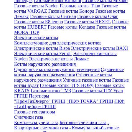
Immergas
Газовые котлы Kiturami
Газовые котлы Mizudo
Газовые котлы Navien
Газовые котлы Titan
Газовые
котлы VARGAZ
Газовые котлы Конорд
Газовые котлы
Лемакс
Газовые котлы Сигнал
Газовые котлы Очаг
Газовые котлы E8 tempo
Газовые котлы HEXEL
Газовые
котлы HUBERT
Газовые котлы Kentatsu
Газовые котлы
MORA-TOP
Электрические котлы
Комплектующие для электрических котлов
Электрические котлы Rispa
Электрические котлы BAXI
Электрические котлы Ferroli
Электрические котлы
Navien
Электрические котлы Лемакс
Котлы наружного размещения
Одинарные котлы наружного размещения
Сдвоенные
котлы наружного размещения
Строенные котлы
наружного размещения
Уличные газовые котлы
Газовые
котлы Булат
Газовые котлы ТГУ-НОРД
Газовые котлы
KRATS
Газовые котлы ТМЗ
Газовые котлы ТГУ Урал
ГРПШ Партнеры
"ПромГазЭнерго" ГРПШ
"ПКФ ТОЧКА" ГРПШ
ПКФ
«ГазПрибор» ГРПШ
Газовые генераторы
Счетчики газа
Комплексы учета газа
Бытовые счетчики газа
-
Квартирные счетчики газа
- Коммунально-бытовые