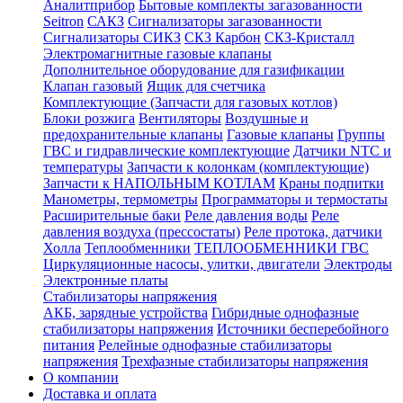
Аналитприбор
Бытовые комплекты загазованности
Seitron
САКЗ
Сигнализаторы загазованности
Сигнализаторы СИКЗ
СКЗ Карбон
СКЗ-Кристалл
Электромагнитные газовые клапаны
Дополнительное оборудование для газификации
Клапан газовый
Ящик для счетчика
Комплектующие (Запчасти для газовых котлов)
Блоки розжига
Вентиляторы
Воздушные и
предохранительные клапаны
Газовые клапаны
Группы
ГВС и гидравлические комплектующие
Датчики NTC и
температуры
Запчасти к колонкам (комплектующие)
Запчасти к НАПОЛЬНЫМ КОТЛАМ
Краны подпитки
Манометры, термометры
Программаторы и термостаты
Расширительные баки
Реле давления воды
Реле
давления воздуха (прессостаты)
Реле протока, датчики
Холла
Теплообменники
ТЕПЛООБМЕННИКИ ГВС
Циркуляционные насосы, улитки, двигатели
Электроды
Электронные платы
Стабилизаторы напряжения
АКБ, зарядные устройства
Гибридные однофазные
стабилизаторы напряжения
Источники бесперебойного
питания
Релейные однофазные стабилизаторы
напряжения
Трехфазные стабилизаторы напряжения
О компании
Доставка и оплата