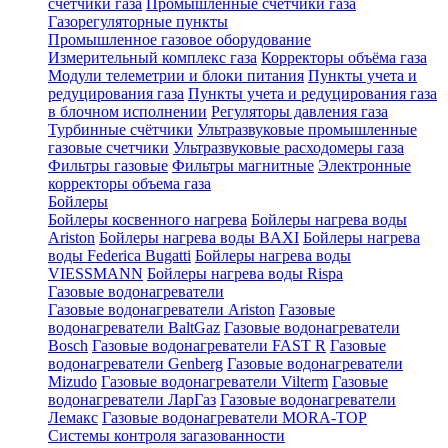
счетчики газа
Промышленные счетчики газа
Газорегуляторные пункты
Промышленное газовое оборудование
Измерительный комплекс газа
Корректоры объёма газа
Модули телеметрии и блоки питания
Пункты учета и
редуцирования газа
Пункты учета и редуцирования газа
в блочном исполнении
Регуляторы давления газа
Турбинные счётчики
Ультразвуковые промышленные
газовые счетчики
Ультразвуковые расходомеры газа
Фильтры газовые
Фильтры магнитные
Электронные
корректоры объема газа
Бойлеры
Бойлеры косвенного нагрева
Бойлеры нагрева воды
Ariston
Бойлеры нагрева воды BAXI
Бойлеры нагрева
воды Federica Bugatti
Бойлеры нагрева воды
VIESSMANN
Бойлеры нагрева воды Rispa
Газовые водонагреватели
Газовые водонагреватели Ariston
Газовые
водонагреватели BaltGaz
Газовые водонагреватели
Bosch
Газовые водонагреватели FAST R
Газовые
водонагреватели Genberg
Газовые водонагреватели
Mizudo
Газовые водонагреватели Vilterm
Газовые
водонагреватели ЛарГаз
Газовые водонагреватели
Лемакс
Газовые водонагреватели MORA-TOP
Системы контроля загазованности