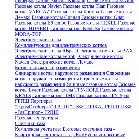
Immergas
Газовые котлы Kiturami
Газовые котлы Mizudo
Газовые котлы Navien
Газовые котлы Titan
Газовые
котлы VARGAZ
Газовые котлы Конорд
Газовые котлы
Лемакс
Газовые котлы Сигнал
Газовые котлы Очаг
Газовые котлы E8 tempo
Газовые котлы HEXEL
Газовые
котлы HUBERT
Газовые котлы Kentatsu
Газовые котлы
MORA-TOP
Электрические котлы
Комплектующие для электрических котлов
Электрические котлы Rispa
Электрические котлы BAXI
Электрические котлы Ferroli
Электрические котлы
Navien
Электрические котлы Лемакс
Котлы наружного размещения
Одинарные котлы наружного размещения
Сдвоенные
котлы наружного размещения
Строенные котлы
наружного размещения
Уличные газовые котлы
Газовые
котлы Булат
Газовые котлы ТГУ-НОРД
Газовые котлы
KRATS
Газовые котлы ТМЗ
Газовые котлы ТГУ Урал
ГРПШ Партнеры
"ПромГазЭнерго" ГРПШ
"ПКФ ТОЧКА" ГРПШ
ПКФ
«ГазПрибор» ГРПШ
Газовые генераторы
Счетчики газа
Комплексы учета газа
Бытовые счетчики газа
-
Квартирные счетчики газа
- Коммунально-бытовые