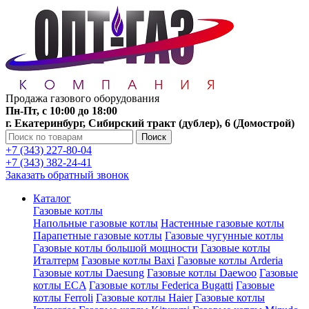
Продажа газового оборудования
Пн-Пт, с 10:00 до 18:00
г. Екатеринбург, Сибирский тракт (дублер), 6 (Домострой)
Поиск
+7 (343) 227-80-04
+7 (343) 382-24-41
Заказать обратный звонок
Каталог
Газовые котлы
Напольные газовые котлы
Настенные газовые котлы
Парапетные газовые котлы
Газовые чугунные котлы
Газовые котлы большой мощности
Газовые котлы
Италтерм
Газовые котлы Baxi
Газовые котлы Arderia
Газовые котлы Daesung
Газовые котлы Daewoo
Газовые
котлы ECA
Газовые котлы Federica Bugatti
Газовые
котлы Ferroli
Газовые котлы Haier
Газовые котлы