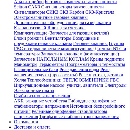
Аналитприбор
Бытовые комплекты загазованности
Seitron
САКЗ
Сигнализаторы загазованности
Сигнализаторы СИКЗ
СКЗ Карбон
СКЗ-Кристалл
Электромагнитные газовые клапаны
Дополнительное оборудование для газификации
Клапан газовый
Ящик для счетчика
Комплектующие (Запчасти для газовых котлов)
Блоки розжига
Вентиляторы
Воздушные и
предохранительные клапаны
Газовые клапаны
Группы
ГВС и гидравлические комплектующие
Датчики NTC и
температуры
Запчасти к колонкам (комплектующие)
Запчасти к НАПОЛЬНЫМ КОТЛАМ
Краны подпитки
Манометры, термометры
Программаторы и термостаты
Расширительные баки
Реле давления воды
Реле
давления воздуха (прессостаты)
Реле протока, датчики
Холла
Теплообменники
ТЕПЛООБМЕННИКИ ГВС
Циркуляционные насосы, улитки, двигатели
Электроды
Электронные платы
Стабилизаторы напряжения
АКБ, зарядные устройства
Гибридные однофазные
стабилизаторы напряжения
Источники бесперебойного
питания
Релейные однофазные стабилизаторы
напряжения
Трехфазные стабилизаторы напряжения
О компании
Доставка и оплата