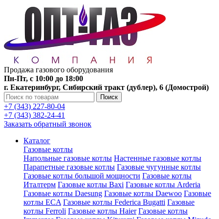
Продажа газового оборудования
Пн-Пт, с 10:00 до 18:00
г. Екатеринбург, Сибирский тракт (дублер), 6 (Домострой)
Поиск
+7 (343) 227-80-04
+7 (343) 382-24-41
Заказать обратный звонок
Каталог
Газовые котлы
Напольные газовые котлы
Настенные газовые котлы
Парапетные газовые котлы
Газовые чугунные котлы
Газовые котлы большой мощности
Газовые котлы
Италтерм
Газовые котлы Baxi
Газовые котлы Arderia
Газовые котлы Daesung
Газовые котлы Daewoo
Газовые
котлы ECA
Газовые котлы Federica Bugatti
Газовые
котлы Ferroli
Газовые котлы Haier
Газовые котлы