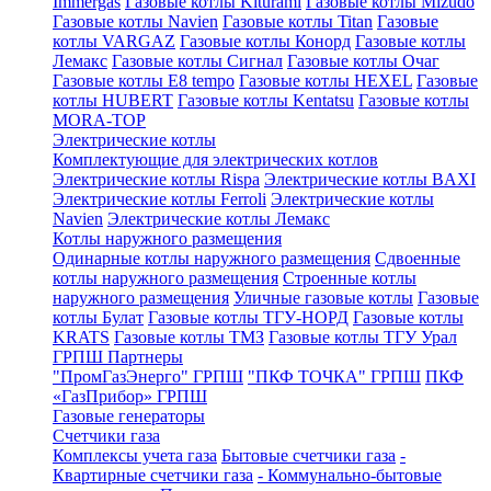
Immergas
Газовые котлы Kiturami
Газовые котлы Mizudo
Газовые котлы Navien
Газовые котлы Titan
Газовые
котлы VARGAZ
Газовые котлы Конорд
Газовые котлы
Лемакс
Газовые котлы Сигнал
Газовые котлы Очаг
Газовые котлы E8 tempo
Газовые котлы HEXEL
Газовые
котлы HUBERT
Газовые котлы Kentatsu
Газовые котлы
MORA-TOP
Электрические котлы
Комплектующие для электрических котлов
Электрические котлы Rispa
Электрические котлы BAXI
Электрические котлы Ferroli
Электрические котлы
Navien
Электрические котлы Лемакс
Котлы наружного размещения
Одинарные котлы наружного размещения
Сдвоенные
котлы наружного размещения
Строенные котлы
наружного размещения
Уличные газовые котлы
Газовые
котлы Булат
Газовые котлы ТГУ-НОРД
Газовые котлы
KRATS
Газовые котлы ТМЗ
Газовые котлы ТГУ Урал
ГРПШ Партнеры
"ПромГазЭнерго" ГРПШ
"ПКФ ТОЧКА" ГРПШ
ПКФ
«ГазПрибор» ГРПШ
Газовые генераторы
Счетчики газа
Комплексы учета газа
Бытовые счетчики газа
-
Квартирные счетчики газа
- Коммунально-бытовые