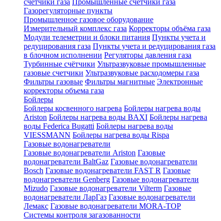
счетчики газа
Промышленные счетчики газа
Газорегуляторные пункты
Промышленное газовое оборудование
Измерительный комплекс газа
Корректоры объёма газа
Модули телеметрии и блоки питания
Пункты учета и
редуцирования газа
Пункты учета и редуцирования газа
в блочном исполнении
Регуляторы давления газа
Турбинные счётчики
Ультразвуковые промышленные
газовые счетчики
Ультразвуковые расходомеры газа
Фильтры газовые
Фильтры магнитные
Электронные
корректоры объема газа
Бойлеры
Бойлеры косвенного нагрева
Бойлеры нагрева воды
Ariston
Бойлеры нагрева воды BAXI
Бойлеры нагрева
воды Federica Bugatti
Бойлеры нагрева воды
VIESSMANN
Бойлеры нагрева воды Rispa
Газовые водонагреватели
Газовые водонагреватели Ariston
Газовые
водонагреватели BaltGaz
Газовые водонагреватели
Bosch
Газовые водонагреватели FAST R
Газовые
водонагреватели Genberg
Газовые водонагреватели
Mizudo
Газовые водонагреватели Vilterm
Газовые
водонагреватели ЛарГаз
Газовые водонагреватели
Лемакс
Газовые водонагреватели MORA-TOP
Системы контроля загазованности