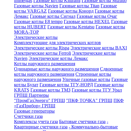
Immergas
Газовые котлы Kiturami
Газовые котлы Mizudo
Газовые котлы Navien
Газовые котлы Titan
Газовые
котлы VARGAZ
Газовые котлы Конорд
Газовые котлы
Лемакс
Газовые котлы Сигнал
Газовые котлы Очаг
Газовые котлы E8 tempo
Газовые котлы HEXEL
Газовые
котлы HUBERT
Газовые котлы Kentatsu
Газовые котлы
MORA-TOP
Электрические котлы
Комплектующие для электрических котлов
Электрические котлы Rispa
Электрические котлы BAXI
Электрические котлы Ferroli
Электрические котлы
Navien
Электрические котлы Лемакс
Котлы наружного размещения
Одинарные котлы наружного размещения
Сдвоенные
котлы наружного размещения
Строенные котлы
наружного размещения
Уличные газовые котлы
Газовые
котлы Булат
Газовые котлы ТГУ-НОРД
Газовые котлы
KRATS
Газовые котлы ТМЗ
Газовые котлы ТГУ Урал
ГРПШ Партнеры
"ПромГазЭнерго" ГРПШ
"ПКФ ТОЧКА" ГРПШ
ПКФ
«ГазПрибор» ГРПШ
Газовые генераторы
Счетчики газа
Комплексы учета газа
Бытовые счетчики газа
-
Квартирные счетчики газа
- Коммунально-бытовые