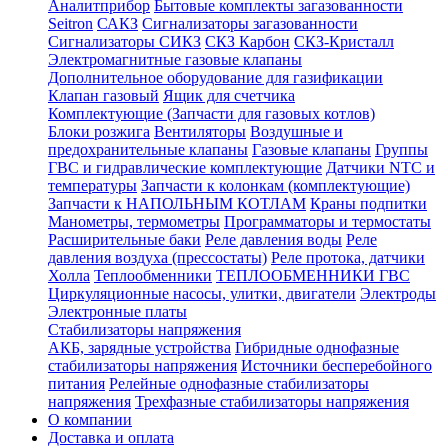
Аналитприбор
Бытовые комплекты загазованности
Seitron
САКЗ
Сигнализаторы загазованности
Сигнализаторы СИКЗ
СКЗ Карбон
СКЗ-Кристалл
Электромагнитные газовые клапаны
Дополнительное оборудование для газификации
Клапан газовый
Ящик для счетчика
Комплектующие (Запчасти для газовых котлов)
Блоки розжига
Вентиляторы
Воздушные и
предохранительные клапаны
Газовые клапаны
Группы
ГВС и гидравлические комплектующие
Датчики NTC и
температуры
Запчасти к колонкам (комплектующие)
Запчасти к НАПОЛЬНЫМ КОТЛАМ
Краны подпитки
Манометры, термометры
Программаторы и термостаты
Расширительные баки
Реле давления воды
Реле
давления воздуха (прессостаты)
Реле протока, датчики
Холла
Теплообменники
ТЕПЛООБМЕННИКИ ГВС
Циркуляционные насосы, улитки, двигатели
Электроды
Электронные платы
Стабилизаторы напряжения
АКБ, зарядные устройства
Гибридные однофазные
стабилизаторы напряжения
Источники бесперебойного
питания
Релейные однофазные стабилизаторы
напряжения
Трехфазные стабилизаторы напряжения
О компании
Доставка и оплата