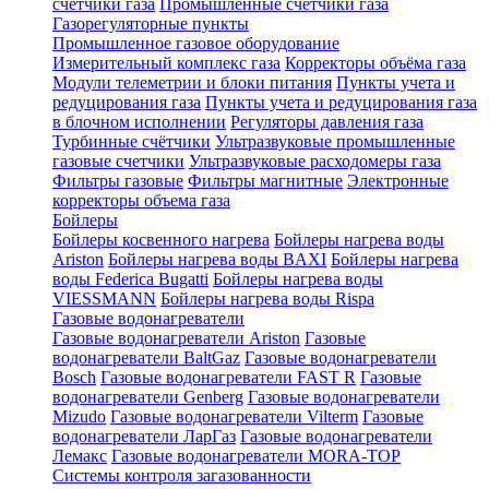
счетчики газа
Промышленные счетчики газа
Газорегуляторные пункты
Промышленное газовое оборудование
Измерительный комплекс газа
Корректоры объёма газа
Модули телеметрии и блоки питания
Пункты учета и
редуцирования газа
Пункты учета и редуцирования газа
в блочном исполнении
Регуляторы давления газа
Турбинные счётчики
Ультразвуковые промышленные
газовые счетчики
Ультразвуковые расходомеры газа
Фильтры газовые
Фильтры магнитные
Электронные
корректоры объема газа
Бойлеры
Бойлеры косвенного нагрева
Бойлеры нагрева воды
Ariston
Бойлеры нагрева воды BAXI
Бойлеры нагрева
воды Federica Bugatti
Бойлеры нагрева воды
VIESSMANN
Бойлеры нагрева воды Rispa
Газовые водонагреватели
Газовые водонагреватели Ariston
Газовые
водонагреватели BaltGaz
Газовые водонагреватели
Bosch
Газовые водонагреватели FAST R
Газовые
водонагреватели Genberg
Газовые водонагреватели
Mizudo
Газовые водонагреватели Vilterm
Газовые
водонагреватели ЛарГаз
Газовые водонагреватели
Лемакс
Газовые водонагреватели MORA-TOP
Системы контроля загазованности