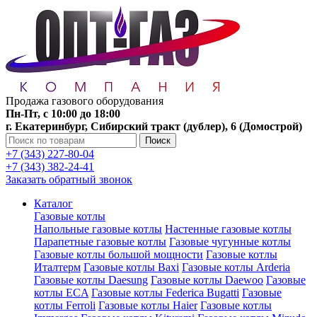
Продажа газового оборудования
Пн-Пт, с 10:00 до 18:00
г. Екатеринбург, Сибирский тракт (дублер), 6 (Домострой)
Поиск
+7 (343) 227-80-04
+7 (343) 382-24-41
Заказать обратный звонок
Каталог
Газовые котлы
Напольные газовые котлы
Настенные газовые котлы
Парапетные газовые котлы
Газовые чугунные котлы
Газовые котлы большой мощности
Газовые котлы
Италтерм
Газовые котлы Baxi
Газовые котлы Arderia
Газовые котлы Daesung
Газовые котлы Daewoo
Газовые
котлы ECA
Газовые котлы Federica Bugatti
Газовые
котлы Ferroli
Газовые котлы Haier
Газовые котлы