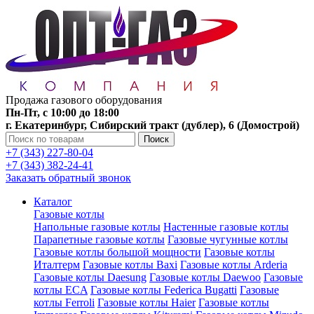
Продажа газового оборудования
Пн-Пт, с 10:00 до 18:00
г. Екатеринбург, Сибирский тракт (дублер), 6 (Домострой)
Поиск
+7 (343) 227-80-04
+7 (343) 382-24-41
Заказать обратный звонок
Каталог
Газовые котлы
Напольные газовые котлы
Настенные газовые котлы
Парапетные газовые котлы
Газовые чугунные котлы
Газовые котлы большой мощности
Газовые котлы
Италтерм
Газовые котлы Baxi
Газовые котлы Arderia
Газовые котлы Daesung
Газовые котлы Daewoo
Газовые
котлы ECA
Газовые котлы Federica Bugatti
Газовые
котлы Ferroli
Газовые котлы Haier
Газовые котлы