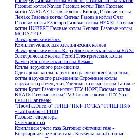
Immergas
Газовые котлы Kiturami
Газовые котлы Mizudo
Газовые котлы Navien
Газовые котлы Titan
Газовые
котлы VARGAZ
Газовые котлы Конорд
Газовые котлы
Лемакс
Газовые котлы Сигнал
Газовые котлы Очаг
Газовые котлы E8 tempo
Газовые котлы HEXEL
Газовые
котлы HUBERT
Газовые котлы Kentatsu
Газовые котлы
MORA-TOP
Электрические котлы
Комплектующие для электрических котлов
Электрические котлы Rispa
Электрические котлы BAXI
Электрические котлы Ferroli
Электрические котлы
Navien
Электрические котлы Лемакс
Котлы наружного размещения
Одинарные котлы наружного размещения
Сдвоенные
котлы наружного размещения
Строенные котлы
наружного размещения
Уличные газовые котлы
Газовые
котлы Булат
Газовые котлы ТГУ-НОРД
Газовые котлы
KRATS
Газовые котлы ТМЗ
Газовые котлы ТГУ Урал
ГРПШ Партнеры
"ПромГазЭнерго" ГРПШ
"ПКФ ТОЧКА" ГРПШ
ПКФ
«ГазПрибор» ГРПШ
Газовые генераторы
Счетчики газа
Комплексы учета газа
Бытовые счетчики газа
-
Квартирные счетчики газа
- Коммунально-бытовые