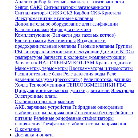
Аналитприбор
Бытовые комплекты загазованности
Seitron
САКЗ
Сигнализаторы загазованности
Сигнализаторы СИКЗ
СКЗ Карбон
СКЗ-Кристалл
Электромагнитные газовые клапаны
Дополнительное оборудование для газификации
Клапан газовый
Ящик для счетчика
Комплектующие (Запчасти для газовых котлов)
Блоки розжига
Вентиляторы
Воздушные и
предохранительные клапаны
Газовые клапаны
Группы
ГВС и гидравлические комплектующие
Датчики NTC и
температуры
Запчасти к колонкам (комплектующие)
Запчасти к НАПОЛЬНЫМ КОТЛАМ
Краны подпитки
Манометры, термометры
Программаторы и термостаты
Расширительные баки
Реле давления воды
Реле
давления воздуха (прессостаты)
Реле протока, датчики
Холла
Теплообменники
ТЕПЛООБМЕННИКИ ГВС
Циркуляционные насосы, улитки, двигатели
Электроды
Электронные платы
Стабилизаторы напряжения
АКБ, зарядные устройства
Гибридные однофазные
стабилизаторы напряжения
Источники бесперебойного
питания
Релейные однофазные стабилизаторы
напряжения
Трехфазные стабилизаторы напряжения
О компании
Доставка и оплата