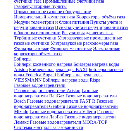
счетчики газа
Промышленные счетчики газа
Газорегуляторные пункты
Промышленное газовое оборудование
Измерительный комплекс газа
Корректоры объёма газа
Модули телеметрии и блоки питания
Пункты учета и
редуцирования газа
Пункты учета и редуцирования газа
в блочном исполнении
Регуляторы давления газа
Турбинные счётчики
Ультразвуковые промышленные
газовые счетчики
Ультразвуковые расходомеры газа
Фильтры газовые
Фильтры магнитные
Электронные
корректоры объема газа
Бойлеры
Бойлеры косвенного нагрева
Бойлеры нагрева воды
Ariston
Бойлеры нагрева воды BAXI
Бойлеры нагрева
воды Federica Bugatti
Бойлеры нагрева воды
VIESSMANN
Бойлеры нагрева воды Rispa
Газовые водонагреватели
Газовые водонагреватели Ariston
Газовые
водонагреватели BaltGaz
Газовые водонагреватели
Bosch
Газовые водонагреватели FAST R
Газовые
водонагреватели Genberg
Газовые водонагреватели
Mizudo
Газовые водонагреватели Vilterm
Газовые
водонагреватели ЛарГаз
Газовые водонагреватели
Лемакс
Газовые водонагреватели MORA-TOP
Системы контроля загазованности