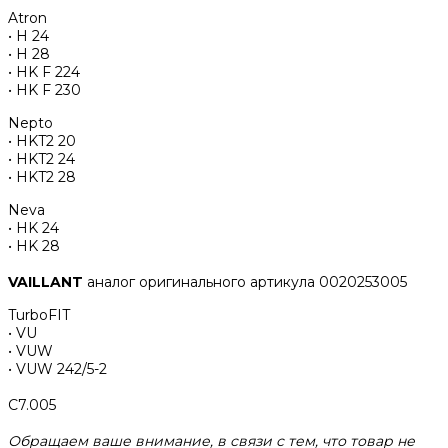
Atron
• H 24
• H 28
• HK F 224
• HK F 230
Nepto
• HKT2 20
• HKT2 24
• HKT2 28
Neva
• HK 24
• HK 28
VAILLANT
аналог оригинального артикула 0020253005
TurboFIT
• VU
• VUW
• VUW 242/5-2
С7.005
Обращаем ваше внимание, в связи с тем, что товар не