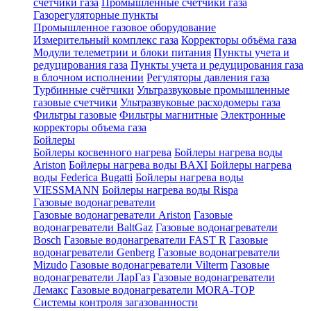
счетчики газа
Промышленные счетчики газа
Газорегуляторные пункты
Промышленное газовое оборудование
Измерительный комплекс газа
Корректоры объёма газа
Модули телеметрии и блоки питания
Пункты учета и
редуцирования газа
Пункты учета и редуцирования газа
в блочном исполнении
Регуляторы давления газа
Турбинные счётчики
Ультразвуковые промышленные
газовые счетчики
Ультразвуковые расходомеры газа
Фильтры газовые
Фильтры магнитные
Электронные
корректоры объема газа
Бойлеры
Бойлеры косвенного нагрева
Бойлеры нагрева воды
Ariston
Бойлеры нагрева воды BAXI
Бойлеры нагрева
воды Federica Bugatti
Бойлеры нагрева воды
VIESSMANN
Бойлеры нагрева воды Rispa
Газовые водонагреватели
Газовые водонагреватели Ariston
Газовые
водонагреватели BaltGaz
Газовые водонагреватели
Bosch
Газовые водонагреватели FAST R
Газовые
водонагреватели Genberg
Газовые водонагреватели
Mizudo
Газовые водонагреватели Vilterm
Газовые
водонагреватели ЛарГаз
Газовые водонагреватели
Лемакс
Газовые водонагреватели MORA-TOP
Системы контроля загазованности