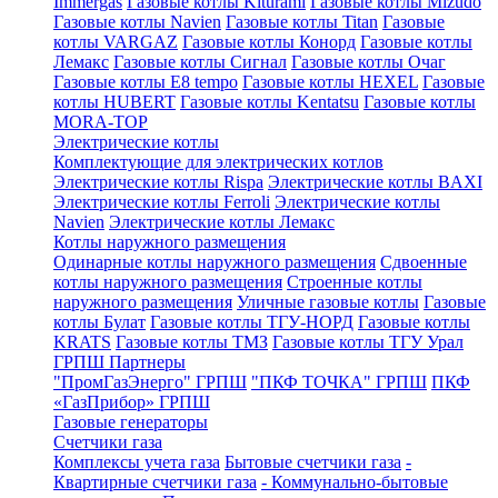
Immergas
Газовые котлы Kiturami
Газовые котлы Mizudo
Газовые котлы Navien
Газовые котлы Titan
Газовые
котлы VARGAZ
Газовые котлы Конорд
Газовые котлы
Лемакс
Газовые котлы Сигнал
Газовые котлы Очаг
Газовые котлы E8 tempo
Газовые котлы HEXEL
Газовые
котлы HUBERT
Газовые котлы Kentatsu
Газовые котлы
MORA-TOP
Электрические котлы
Комплектующие для электрических котлов
Электрические котлы Rispa
Электрические котлы BAXI
Электрические котлы Ferroli
Электрические котлы
Navien
Электрические котлы Лемакс
Котлы наружного размещения
Одинарные котлы наружного размещения
Сдвоенные
котлы наружного размещения
Строенные котлы
наружного размещения
Уличные газовые котлы
Газовые
котлы Булат
Газовые котлы ТГУ-НОРД
Газовые котлы
KRATS
Газовые котлы ТМЗ
Газовые котлы ТГУ Урал
ГРПШ Партнеры
"ПромГазЭнерго" ГРПШ
"ПКФ ТОЧКА" ГРПШ
ПКФ
«ГазПрибор» ГРПШ
Газовые генераторы
Счетчики газа
Комплексы учета газа
Бытовые счетчики газа
-
Квартирные счетчики газа
- Коммунально-бытовые