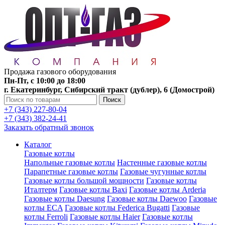
Продажа газового оборудования
Пн-Пт, с 10:00 до 18:00
г. Екатеринбург, Сибирский тракт (дублер), 6 (Домострой)
Поиск
+7 (343) 227-80-04
+7 (343) 382-24-41
Заказать обратный звонок
Каталог
Газовые котлы
Напольные газовые котлы
Настенные газовые котлы
Парапетные газовые котлы
Газовые чугунные котлы
Газовые котлы большой мощности
Газовые котлы
Италтерм
Газовые котлы Baxi
Газовые котлы Arderia
Газовые котлы Daesung
Газовые котлы Daewoo
Газовые
котлы ECA
Газовые котлы Federica Bugatti
Газовые
котлы Ferroli
Газовые котлы Haier
Газовые котлы