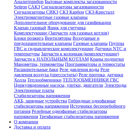
Аналитприбор
Бытовые комплекты загазованности
Seitron
САКЗ
Сигнализаторы загазованности
Сигнализаторы СИКЗ
СКЗ Карбон
СКЗ-Кристалл
Электромагнитные газовые клапаны
Дополнительное оборудование для газификации
Клапан газовый
Ящик для счетчика
Комплектующие (Запчасти для газовых котлов)
Блоки розжига
Вентиляторы
Воздушные и
предохранительные клапаны
Газовые клапаны
Группы
ГВС и гидравлические комплектующие
Датчики NTC и
температуры
Запчасти к колонкам (комплектующие)
Запчасти к НАПОЛЬНЫМ КОТЛАМ
Краны подпитки
Манометры, термометры
Программаторы и термостаты
Расширительные баки
Реле давления воды
Реле
давления воздуха (прессостаты)
Реле протока, датчики
Холла
Теплообменники
ТЕПЛООБМЕННИКИ ГВС
Циркуляционные насосы, улитки, двигатели
Электроды
Электронные платы
Стабилизаторы напряжения
АКБ, зарядные устройства
Гибридные однофазные
стабилизаторы напряжения
Источники бесперебойного
питания
Релейные однофазные стабилизаторы
напряжения
Трехфазные стабилизаторы напряжения
О компании
Доставка и оплата