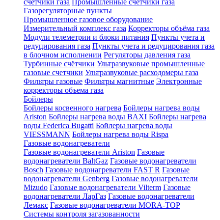
счетчики газа
Промышленные счетчики газа
Газорегуляторные пункты
Промышленное газовое оборудование
Измерительный комплекс газа
Корректоры объёма газа
Модули телеметрии и блоки питания
Пункты учета и
редуцирования газа
Пункты учета и редуцирования газа
в блочном исполнении
Регуляторы давления газа
Турбинные счётчики
Ультразвуковые промышленные
газовые счетчики
Ультразвуковые расходомеры газа
Фильтры газовые
Фильтры магнитные
Электронные
корректоры объема газа
Бойлеры
Бойлеры косвенного нагрева
Бойлеры нагрева воды
Ariston
Бойлеры нагрева воды BAXI
Бойлеры нагрева
воды Federica Bugatti
Бойлеры нагрева воды
VIESSMANN
Бойлеры нагрева воды Rispa
Газовые водонагреватели
Газовые водонагреватели Ariston
Газовые
водонагреватели BaltGaz
Газовые водонагреватели
Bosch
Газовые водонагреватели FAST R
Газовые
водонагреватели Genberg
Газовые водонагреватели
Mizudo
Газовые водонагреватели Vilterm
Газовые
водонагреватели ЛарГаз
Газовые водонагреватели
Лемакс
Газовые водонагреватели MORA-TOP
Системы контроля загазованности