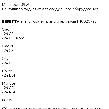
Мощность 39W
Вентилятор подходит для следующего оборудования
BERETTA
аналог оригинального артикула R10020793
Ciao
• 24 CSI
• 24 CSI Nord
Ciao N
• 24 CSI
City
• 24 CSI
Boiler
• 24 BSI
Mynute
• 24 CDI
• 24 RSI
Е6.135
Обращаем ваше внимание, в связи с тем, что товар не