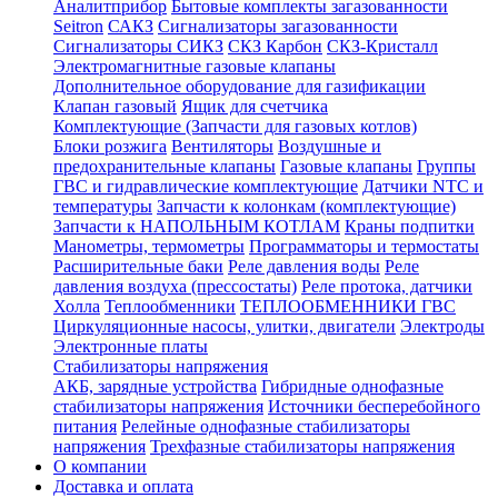
Аналитприбор
Бытовые комплекты загазованности
Seitron
САКЗ
Сигнализаторы загазованности
Сигнализаторы СИКЗ
СКЗ Карбон
СКЗ-Кристалл
Электромагнитные газовые клапаны
Дополнительное оборудование для газификации
Клапан газовый
Ящик для счетчика
Комплектующие (Запчасти для газовых котлов)
Блоки розжига
Вентиляторы
Воздушные и
предохранительные клапаны
Газовые клапаны
Группы
ГВС и гидравлические комплектующие
Датчики NTC и
температуры
Запчасти к колонкам (комплектующие)
Запчасти к НАПОЛЬНЫМ КОТЛАМ
Краны подпитки
Манометры, термометры
Программаторы и термостаты
Расширительные баки
Реле давления воды
Реле
давления воздуха (прессостаты)
Реле протока, датчики
Холла
Теплообменники
ТЕПЛООБМЕННИКИ ГВС
Циркуляционные насосы, улитки, двигатели
Электроды
Электронные платы
Стабилизаторы напряжения
АКБ, зарядные устройства
Гибридные однофазные
стабилизаторы напряжения
Источники бесперебойного
питания
Релейные однофазные стабилизаторы
напряжения
Трехфазные стабилизаторы напряжения
О компании
Доставка и оплата