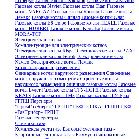
Immergas
Газовые котлы Kiturami
Газовые котлы Mizudo
Газовые котлы Navien
Газовые котлы Titan
Газовые
котлы VARGAZ
Газовые котлы Конорд
Газовые котлы
Лемакс
Газовые котлы Сигнал
Газовые котлы Очаг
Газовые котлы E8 tempo
Газовые котлы HEXEL
Газовые
котлы HUBERT
Газовые котлы Kentatsu
Газовые котлы
MORA-TOP
Электрические котлы
Комплектующие для электрических котлов
Электрические котлы Rispa
Электрические котлы BAXI
Электрические котлы Ferroli
Электрические котлы
Navien
Электрические котлы Лемакс
Котлы наружного размещения
Одинарные котлы наружного размещения
Сдвоенные
котлы наружного размещения
Строенные котлы
наружного размещения
Уличные газовые котлы
Газовые
котлы Булат
Газовые котлы ТГУ-НОРД
Газовые котлы
KRATS
Газовые котлы ТМЗ
Газовые котлы ТГУ Урал
ГРПШ Партнеры
"ПромГазЭнерго" ГРПШ
"ПКФ ТОЧКА" ГРПШ
ПКФ
«ГазПрибор» ГРПШ
Газовые генераторы
Счетчики газа
Комплексы учета газа
Бытовые счетчики газа
-
Квартирные счетчики газа
- Коммунально-бытовые