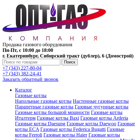
Продажа газового оборудования
Пн-Пт, с 10:00 до 18:00
г. Екатеринбург, Сибирский тракт (дублер), 6 (Домострой)
Поиск
+7 (343) 227-80-04
+7 (343) 382-24-41
Заказать обратный звонок
Каталог
Газовые котлы
Напольные газовые котлы
Настенные газовые котлы
Парапетные газовые котлы
Газовые чугунные котлы
Газовые котлы большой мощности
Газовые котлы
Италтерм
Газовые котлы Baxi
Газовые котлы Arderia
Газовые котлы Daesung
Газовые котлы Daewoo
Газовые
котлы ECA
Газовые котлы Federica Bugatti
Газовые
котлы Ferroli
Газовые котлы Haier
Газовые котлы