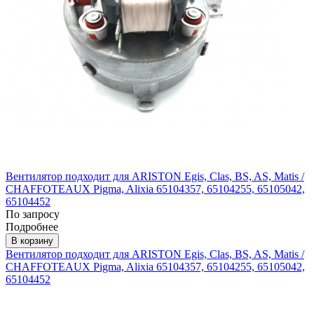
Вентилятор подходит для ARISTON Egis, Clas, BS, AS, Matis /
CHAFFOTEAUX Pigma, Alixia 65104357, 65104255, 65105042,
65104452
По запросу
Подробнее
В корзину
Вентилятор подходит для ARISTON Egis, Clas, BS, AS, Matis /
CHAFFOTEAUX Pigma, Alixia 65104357, 65104255, 65105042,
65104452