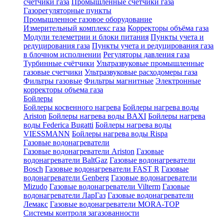
счетчики газа
Промышленные счетчики газа
Газорегуляторные пункты
Промышленное газовое оборудование
Измерительный комплекс газа
Корректоры объёма газа
Модули телеметрии и блоки питания
Пункты учета и
редуцирования газа
Пункты учета и редуцирования газа
в блочном исполнении
Регуляторы давления газа
Турбинные счётчики
Ультразвуковые промышленные
газовые счетчики
Ультразвуковые расходомеры газа
Фильтры газовые
Фильтры магнитные
Электронные
корректоры объема газа
Бойлеры
Бойлеры косвенного нагрева
Бойлеры нагрева воды
Ariston
Бойлеры нагрева воды BAXI
Бойлеры нагрева
воды Federica Bugatti
Бойлеры нагрева воды
VIESSMANN
Бойлеры нагрева воды Rispa
Газовые водонагреватели
Газовые водонагреватели Ariston
Газовые
водонагреватели BaltGaz
Газовые водонагреватели
Bosch
Газовые водонагреватели FAST R
Газовые
водонагреватели Genberg
Газовые водонагреватели
Mizudo
Газовые водонагреватели Vilterm
Газовые
водонагреватели ЛарГаз
Газовые водонагреватели
Лемакс
Газовые водонагреватели MORA-TOP
Системы контроля загазованности