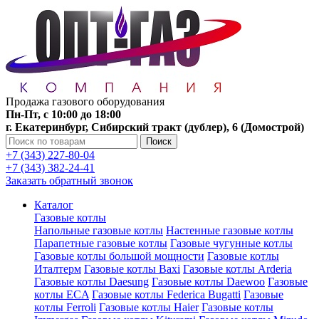
Продажа газового оборудования
Пн-Пт, с 10:00 до 18:00
г. Екатеринбург, Сибирский тракт (дублер), 6 (Домострой)
Поиск
+7 (343) 227-80-04
+7 (343) 382-24-41
Заказать обратный звонок
Каталог
Газовые котлы
Напольные газовые котлы
Настенные газовые котлы
Парапетные газовые котлы
Газовые чугунные котлы
Газовые котлы большой мощности
Газовые котлы
Италтерм
Газовые котлы Baxi
Газовые котлы Arderia
Газовые котлы Daesung
Газовые котлы Daewoo
Газовые
котлы ECA
Газовые котлы Federica Bugatti
Газовые
котлы Ferroli
Газовые котлы Haier
Газовые котлы