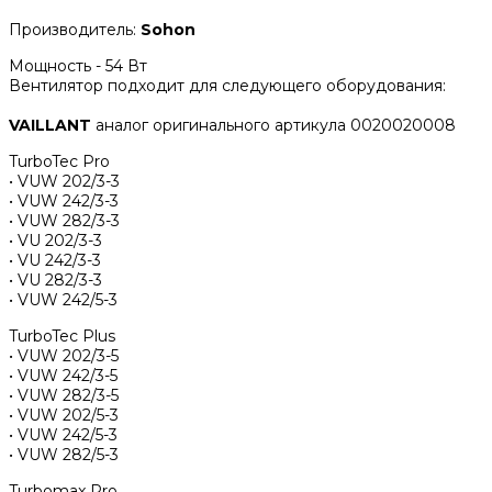
Производитель:
Sohon
Мощность - 54 Вт
Вентилятор подходит для следующего оборудования:
VAILLANT
аналог оригинального артикула 0020020008
TurboTec Pro
• VUW 202/3-3
• VUW 242/3-3
• VUW 282/3-3
• VU 202/3-3
• VU 242/3-3
• VU 282/3-3
• VUW 242/5-3
TurboTec Plus
• VUW 202/3-5
• VUW 242/3-5
• VUW 282/3-5
• VUW 202/5-3
• VUW 242/5-3
• VUW 282/5-3
Turbomax Pro