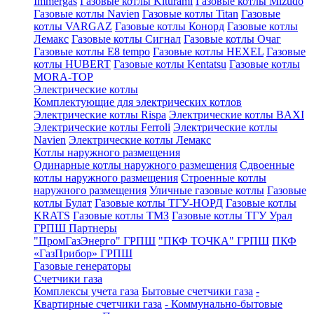
Immergas
Газовые котлы Kiturami
Газовые котлы Mizudo
Газовые котлы Navien
Газовые котлы Titan
Газовые
котлы VARGAZ
Газовые котлы Конорд
Газовые котлы
Лемакс
Газовые котлы Сигнал
Газовые котлы Очаг
Газовые котлы E8 tempo
Газовые котлы HEXEL
Газовые
котлы HUBERT
Газовые котлы Kentatsu
Газовые котлы
MORA-TOP
Электрические котлы
Комплектующие для электрических котлов
Электрические котлы Rispa
Электрические котлы BAXI
Электрические котлы Ferroli
Электрические котлы
Navien
Электрические котлы Лемакс
Котлы наружного размещения
Одинарные котлы наружного размещения
Сдвоенные
котлы наружного размещения
Строенные котлы
наружного размещения
Уличные газовые котлы
Газовые
котлы Булат
Газовые котлы ТГУ-НОРД
Газовые котлы
KRATS
Газовые котлы ТМЗ
Газовые котлы ТГУ Урал
ГРПШ Партнеры
"ПромГазЭнерго" ГРПШ
"ПКФ ТОЧКА" ГРПШ
ПКФ
«ГазПрибор» ГРПШ
Газовые генераторы
Счетчики газа
Комплексы учета газа
Бытовые счетчики газа
-
Квартирные счетчики газа
- Коммунально-бытовые