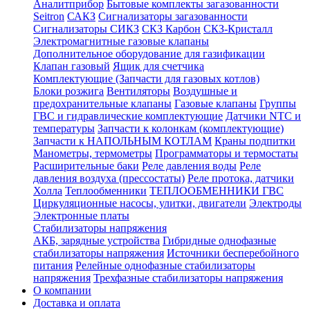
Аналитприбор
Бытовые комплекты загазованности
Seitron
САКЗ
Сигнализаторы загазованности
Сигнализаторы СИКЗ
СКЗ Карбон
СКЗ-Кристалл
Электромагнитные газовые клапаны
Дополнительное оборудование для газификации
Клапан газовый
Ящик для счетчика
Комплектующие (Запчасти для газовых котлов)
Блоки розжига
Вентиляторы
Воздушные и
предохранительные клапаны
Газовые клапаны
Группы
ГВС и гидравлические комплектующие
Датчики NTC и
температуры
Запчасти к колонкам (комплектующие)
Запчасти к НАПОЛЬНЫМ КОТЛАМ
Краны подпитки
Манометры, термометры
Программаторы и термостаты
Расширительные баки
Реле давления воды
Реле
давления воздуха (прессостаты)
Реле протока, датчики
Холла
Теплообменники
ТЕПЛООБМЕННИКИ ГВС
Циркуляционные насосы, улитки, двигатели
Электроды
Электронные платы
Стабилизаторы напряжения
АКБ, зарядные устройства
Гибридные однофазные
стабилизаторы напряжения
Источники бесперебойного
питания
Релейные однофазные стабилизаторы
напряжения
Трехфазные стабилизаторы напряжения
О компании
Доставка и оплата