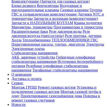
Комплектующие (Запчасти для газовых котлов)
Блоки розжига
Вентиляторы
Воздушные и
предохранительные клапаны
Газовые клапаны
Группы
ГВС и гидравлические комплектующие
Датчики NTC и
температуры
Запчасти к колонкам (комплектующие)
Запчасти к НАПОЛЬНЫМ КОТЛАМ
Краны подпитки
Манометры, термометры
Программаторы и термостаты
Расширительные баки
Реле давления воды
Реле
давления воздуха (прессостаты)
Реле протока, датчики
Холла
Теплообменники
ТЕПЛООБМЕННИКИ ГВС
Циркуляционные насосы, улитки, двигатели
Электроды
Электронные платы
Стабилизаторы напряжения
АКБ, зарядные устройства
Гибридные однофазные
стабилизаторы напряжения
Источники бесперебойного
питания
Релейные однофазные стабилизаторы
напряжения
Трехфазные стабилизаторы напряжения
О компании
Доставка и оплата
Сервис
Монтаж ГРПШ
Ремонт газовых котлов
Установка и
подключение газовых котлов
Монтаж газовой трубы к
дому
Проектирование газоснабжения дома
Поверка и
ремонт газовых счетчиков
Новости