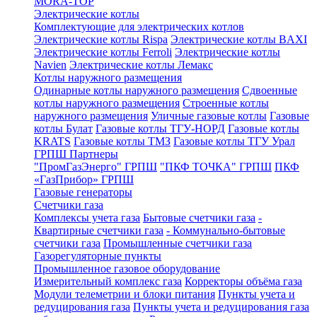
MORA-TOP
Электрические котлы
Комплектующие для электрических котлов
Электрические котлы Rispa
Электрические котлы BAXI
Электрические котлы Ferroli
Электрические котлы
Navien
Электрические котлы Лемакс
Котлы наружного размещения
Одинарные котлы наружного размещения
Сдвоенные
котлы наружного размещения
Строенные котлы
наружного размещения
Уличные газовые котлы
Газовые
котлы Булат
Газовые котлы ТГУ-НОРД
Газовые котлы
KRATS
Газовые котлы ТМЗ
Газовые котлы ТГУ Урал
ГРПШ Партнеры
"ПромГазЭнерго" ГРПШ
"ПКФ ТОЧКА" ГРПШ
ПКФ
«ГазПрибор» ГРПШ
Газовые генераторы
Счетчики газа
Комплексы учета газа
Бытовые счетчики газа
-
Квартирные счетчики газа
- Коммунально-бытовые
счетчики газа
Промышленные счетчики газа
Газорегуляторные пункты
Промышленное газовое оборудование
Измерительный комплекс газа
Корректоры объёма газа
Модули телеметрии и блоки питания
Пункты учета и
редуцирования газа
Пункты учета и редуцирования газа