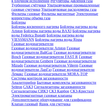
в блочном исполнении
Регуляторы давления газа
Турбинные счётчики
Ультразвуковые промышленные
газовые счетчики
Ультразвуковые расходомеры газа
Фильтры газовые
Фильтры магнитные
Электронные
корректоры объема газа
Бойлеры
Бойлеры косвенного нагрева
Бойлеры нагрева воды
Ariston
Бойлеры нагрева воды BAXI
Бойлеры нагрева
воды Federica Bugatti
Бойлеры нагрева воды
VIESSMANN
Бойлеры нагрева воды Rispa
Газовые водонагреватели
Газовые водонагреватели Ariston
Газовые
водонагреватели BaltGaz
Газовые водонагреватели
Bosch
Газовые водонагреватели FAST R
Газовые
водонагреватели Genberg
Газовые водонагреватели
Mizudo
Газовые водонагреватели Vilterm
Газовые
водонагреватели ЛарГаз
Газовые водонагреватели
Лемакс
Газовые водонагреватели MORA-TOP
Системы контроля загазованности
Аналитприбор
Бытовые комплекты загазованности
Seitron
САКЗ
Сигнализаторы загазованности
Сигнализаторы СИКЗ
СКЗ Карбон
СКЗ-Кристалл
Электромагнитные газовые клапаны
Дополнительное оборудование для газификации
Клапан газовый
Ящик для счетчика