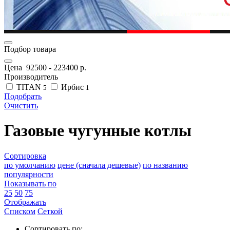
Подбор товара
Цена
92500
-
223400
р.
Производитель
TITAN
Ирбис
5
1
Подобрать
Очистить
Газовые чугунные котлы
Сортировка
по умолчанию
цене (сначала дешевые)
по названию
популярности
Показывать по
25
50
75
Отображать
Списком
Сеткой
Сортировать по: