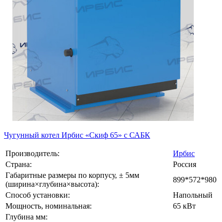
Чугунный котел Ирбис «Скиф 65» с САБК
Производитель:
Ирбис
Страна:
Россия
Габаритные размеры по корпусу, ± 5мм
899*572*980
(ширина×глубина×высота):
Способ установки:
Напольный
Мощность, номинальная:
65 кВт
Глубина мм: