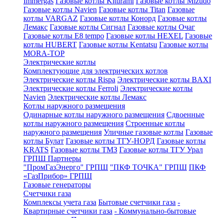
Immergas
Газовые котлы Kiturami
Газовые котлы Mizudo
Газовые котлы Navien
Газовые котлы Titan
Газовые
котлы VARGAZ
Газовые котлы Конорд
Газовые котлы
Лемакс
Газовые котлы Сигнал
Газовые котлы Очаг
Газовые котлы E8 tempo
Газовые котлы HEXEL
Газовые
котлы HUBERT
Газовые котлы Kentatsu
Газовые котлы
MORA-TOP
Электрические котлы
Комплектующие для электрических котлов
Электрические котлы Rispa
Электрические котлы BAXI
Электрические котлы Ferroli
Электрические котлы
Navien
Электрические котлы Лемакс
Котлы наружного размещения
Одинарные котлы наружного размещения
Сдвоенные
котлы наружного размещения
Строенные котлы
наружного размещения
Уличные газовые котлы
Газовые
котлы Булат
Газовые котлы ТГУ-НОРД
Газовые котлы
KRATS
Газовые котлы ТМЗ
Газовые котлы ТГУ Урал
ГРПШ Партнеры
"ПромГазЭнерго" ГРПШ
"ПКФ ТОЧКА" ГРПШ
ПКФ
«ГазПрибор» ГРПШ
Газовые генераторы
Счетчики газа
Комплексы учета газа
Бытовые счетчики газа
-
Квартирные счетчики газа
- Коммунально-бытовые