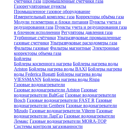
счетчики газа
Промышленные счетчики газа
Газорегуляторные пункты
Промышленное газовое оборудование
Измерительный комплекс газа
Корректоры объёма газа
Модули телеметрии и блоки питания
Пункты учета и
редуцирования газа
Пункты учета и редуцирования газа
в блочном исполнении
Регуляторы давления газа
Турбинные счётчики
Ультразвуковые промышленные
газовые счетчики
Ультразвуковые расходомеры газа
Фильтры газовые
Фильтры магнитные
Электронные
корректоры объема газа
Бойлеры
Бойлеры косвенного нагрева
Бойлеры нагрева воды
Ariston
Бойлеры нагрева воды BAXI
Бойлеры нагрева
воды Federica Bugatti
Бойлеры нагрева воды
VIESSMANN
Бойлеры нагрева воды Rispa
Газовые водонагреватели
Газовые водонагреватели Ariston
Газовые
водонагреватели BaltGaz
Газовые водонагреватели
Bosch
Газовые водонагреватели FAST R
Газовые
водонагреватели Genberg
Газовые водонагреватели
Mizudo
Газовые водонагреватели Vilterm
Газовые
водонагреватели ЛарГаз
Газовые водонагреватели
Лемакс
Газовые водонагреватели MORA-TOP
Системы контроля загазованности