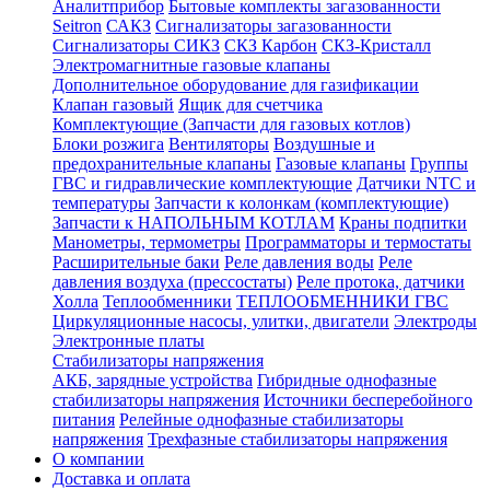
Аналитприбор
Бытовые комплекты загазованности
Seitron
САКЗ
Сигнализаторы загазованности
Сигнализаторы СИКЗ
СКЗ Карбон
СКЗ-Кристалл
Электромагнитные газовые клапаны
Дополнительное оборудование для газификации
Клапан газовый
Ящик для счетчика
Комплектующие (Запчасти для газовых котлов)
Блоки розжига
Вентиляторы
Воздушные и
предохранительные клапаны
Газовые клапаны
Группы
ГВС и гидравлические комплектующие
Датчики NTC и
температуры
Запчасти к колонкам (комплектующие)
Запчасти к НАПОЛЬНЫМ КОТЛАМ
Краны подпитки
Манометры, термометры
Программаторы и термостаты
Расширительные баки
Реле давления воды
Реле
давления воздуха (прессостаты)
Реле протока, датчики
Холла
Теплообменники
ТЕПЛООБМЕННИКИ ГВС
Циркуляционные насосы, улитки, двигатели
Электроды
Электронные платы
Стабилизаторы напряжения
АКБ, зарядные устройства
Гибридные однофазные
стабилизаторы напряжения
Источники бесперебойного
питания
Релейные однофазные стабилизаторы
напряжения
Трехфазные стабилизаторы напряжения
О компании
Доставка и оплата