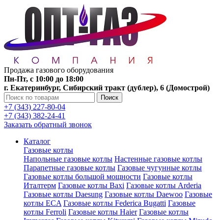
Продажа газового оборудования
Пн-Пт, с 10:00 до 18:00
г. Екатеринбург, Сибирский тракт (дублер), 6 (Домострой)
Поиск
+7 (343) 227-80-04
+7 (343) 382-24-41
Заказать обратный звонок
Каталог
Газовые котлы
Напольные газовые котлы
Настенные газовые котлы
Парапетные газовые котлы
Газовые чугунные котлы
Газовые котлы большой мощности
Газовые котлы
Италтерм
Газовые котлы Baxi
Газовые котлы Arderia
Газовые котлы Daesung
Газовые котлы Daewoo
Газовые
котлы ECA
Газовые котлы Federica Bugatti
Газовые
котлы Ferroli
Газовые котлы Haier
Газовые котлы