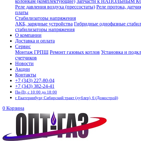
колонкам (комплектующие)
Запчасти к НАПОЛЬНЫМ 
Реле давления воздуха (прессостаты)
Реле протока, датчи
платы
Стабилизаторы напряжения
АКБ, зарядные устройства
Гибридные однофазные стаби
стабилизаторы напряжения
О компании
Доставка и оплата
Сервис
Монтаж ГРПШ
Ремонт газовых котлов
Установка и подк
счетчиков
Новости
Акции
Контакты
+7 (343) 227-80-04
+7 (343) 382-24-41
Пн-Пт, с 10:00 до 18:00
г. Екатеринбург, Сибирский тракт (дублер), 6 (Домострой)
0
Корзина