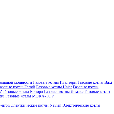
большой мощности
Газовые котлы Италтерм
Газовые котлы Baxi
азовые котлы Ferroli
Газовые котлы Haier
Газовые котлы
AZ
Газовые котлы Конорд
Газовые котлы Лемакс
Газовые котлы
tsu
Газовые котлы MORA-TOP
erroli
Электрические котлы Navien
Электрические котлы