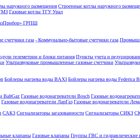
лы наружного размещения
Строенные котлы наружного размещ
 ТМЗ
Газовые котлы ТГУ Урал
азПрибор» ГРПШ
е счетчики газа
- Коммунально-бытовые счетчики газа
Промышле
дули телеметрии и блоки питания
Пункты учета и редуцировани
ки
Ультразвуковые промышленные газовые счетчики
Ультразвук
on
Бойлеры нагрева воды BAXI
Бойлеры нагрева воды Federica Bu
и BaltGaz
Газовые водонагреватели Bosch
Газовые водонагреват
Газовые водонагреватели ЛарГаз
Газовые водонагреватели Лем
n
САКЗ
Сигнализаторы загазованности
Сигнализаторы СИКЗ
СК
льные клапаны
Газовые клапаны
Группы ГВС и гидравлические