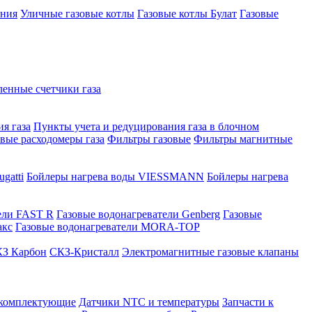
ения
Уличные газовые котлы
Газовые котлы Булат
Газовые
нные счетчики газа
я газа
Пункты учета и редуцирования газа в блочном
овые расходомеры газа
Фильтры газовые
Фильтры магнитные
gatti
Бойлеры нагрева воды VIESSMANN
Бойлеры нагрева
ели FAST R
Газовые водонагреватели Genberg
Газовые
акс
Газовые водонагреватели MORA-TOP
З Карбон
СКЗ-Кристалл
Электромагнитные газовые клапаны
 комплектующие
Датчики NTC и температуры
Запчасти к