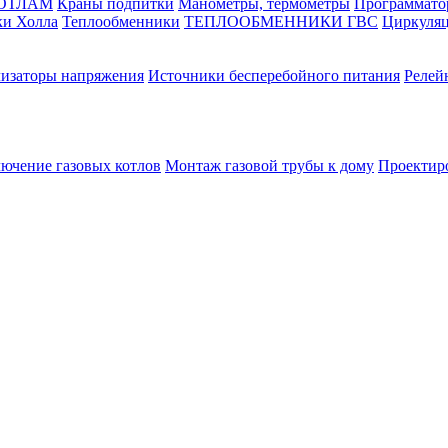
КОТЛАМ
Краны подпитки
Манометры, термометры
Программато
ки Холла
Теплообменники
ТЕПЛООБМЕННИКИ ГВС
Циркуляц
лизаторы напряжения
Источники бесперебойного питания
Релей
лючение газовых котлов
Монтаж газовой трубы к дому
Проектир