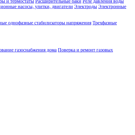
ры и термостаты
Расширительные баки
Реле давления воды
ионные насосы, улитки, двигатели
Электроды
Электронные
ные однофазные стабилизаторы напряжения
Трехфазные
ование газоснабжения дома
Поверка и ремонт газовых