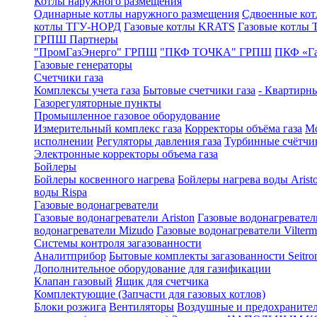
Котлы наружного размещения
Одинарные котлы наружного размещения
Сдвоенные кот
котлы ТГУ-НОРД
Газовые котлы KRATS
Газовые котлы
ГРПШ Партнеры
"ПромГазЭнерго" ГРПШ
"ПКФ ТОЧКА" ГРПШ
ПКФ «Г
Газовые генераторы
Счетчики газа
Комплексы учета газа
Бытовые счетчики газа
- Квартирны
Газорегуляторные пункты
Промышленное газовое оборудование
Измерительный комплекс газа
Корректоры объёма газа
Мо
исполнении
Регуляторы давления газа
Турбинные счётчи
Электронные корректоры объема газа
Бойлеры
Бойлеры косвенного нагрева
Бойлеры нагрева воды Arist
воды Rispa
Газовые водонагреватели
Газовые водонагреватели Ariston
Газовые водонагревател
водонагреватели Mizudo
Газовые водонагреватели Vilterm
Системы контроля загазованности
Аналитприбор
Бытовые комплекты загазованности Seitro
Дополнительное оборудование для газификации
Клапан газовый
Ящик для счетчика
Комплектующие (Запчасти для газовых котлов)
Блоки розжига
Вентиляторы
Воздушные и предохраните