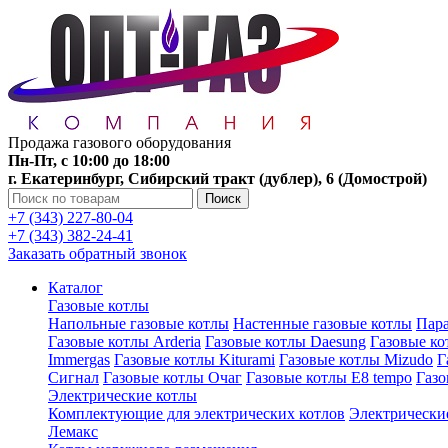
Продажа газового оборудования
Пн-Пт, с 10:00 до 18:00
г. Екатеринбург, Сибирский тракт (дублер), 6 (Домострой)
Поиск
+7 (343) 227-80-04
+7 (343) 382-24-41
Заказать обратный звонок
Каталог
Газовые котлы
Напольные газовые котлы
Настенные газовые котлы
Пара
Газовые котлы Arderia
Газовые котлы Daesung
Газовые к
Immergas
Газовые котлы Kiturami
Газовые котлы Mizudo
Г
Сигнал
Газовые котлы Очаг
Газовые котлы E8 tempo
Газ
Электрические котлы
Комплектующие для электрических котлов
Электрические
Лемакс